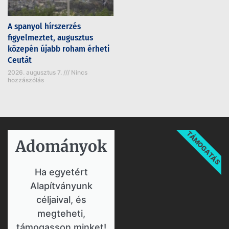
A spanyol hírszerzés
figyelmeztet, augusztus
közepén újabb roham érheti
Ceutát
2026. augusztus 7.
Nincs
hozzászólás
TÁMOGATÁS
Adományok​
Ha egyetért
Alapítványunk
céljaival, és
megteheti,
támogasson minket!