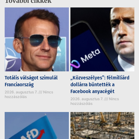
További cikkek
Totális válságot szimulál
„Közveszélyes”: félmilliárd
Franciaország
dollárra büntették a
Facebook anyacégét
2026. augusztus 7.
Nincs
hozzászólás
2026. augusztus 7.
Nincs
hozzászólás