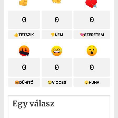
0
0
0
👍TETSZIK
👎NEM
💘SZERETEM
0
0
0
😡DÜHÍTŐ
😂VICCES
😮HÚHA
Egy válasz