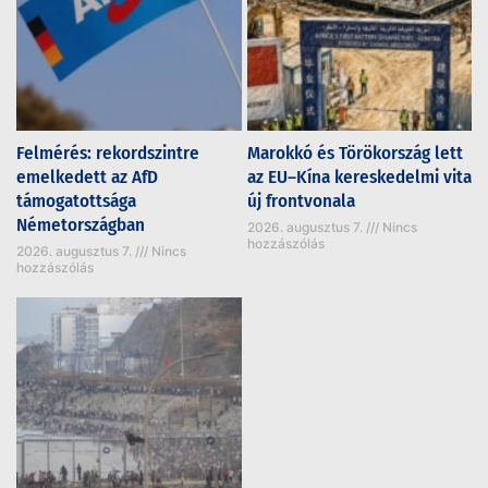
Felmérés: rekordszintre
Marokkó és Törökország lett
emelkedett az AfD
az EU–Kína kereskedelmi vita
támogatottsága
új frontvonala
Németországban
2026. augusztus 7.
Nincs
hozzászólás
2026. augusztus 7.
Nincs
hozzászólás