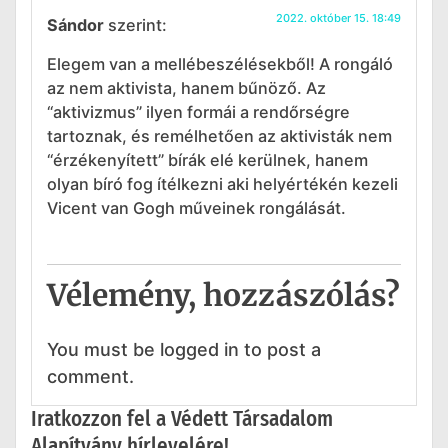
2022. október 15. 18:49
Sándor
szerint:
Elegem van a mellébeszélésekből! A rongáló
az nem aktivista, hanem bűnöző. Az
“aktivizmus” ilyen formái a rendőrségre
tartoznak, és remélhetően az aktivisták nem
“érzékenyített” bírák elé kerülnek, hanem
olyan bíró fog ítélkezni aki helyértékén kezeli
Vicent van Gogh műveinek rongálását.
Vélemény, hozzászólás?
You must be logged in to post a
comment.
Iratkozzon fel a Védett Társadalom
Alapítvány hírlevelére!