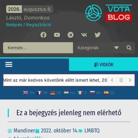
2026.
augusztus 8.
László, Domonkos
Belépés
/
Regisztráció
📹 VIDEÓK
int az már kedves követőink előtt ismert lehet, 2023-tól a Védet
EN
FR
DE
HU
IT
RU
ES
Ez a bejegyzés jelenleg nem elérhető
Mandiner
2022. október 14.
LMBTQ