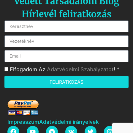
Védett Társadalom Blog
Hírlevél feliratkozás
Elfogadom Az
Adatvédelmi Szabályzatot
! *
FELIRATKOZÁS
Impresszum
Adatvédelmi irányelvek