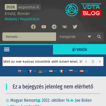
2026.
augusztus 9.
Emőd, Román
Belépés
/
Regisztráció
📹 VIDEÓK
Mint az már kedves követőink előtt ismert lehet, 2023-tól a Véde
EN
FR
DE
HU
IT
RU
ES
Ez a bejegyzés jelenleg nem elérhető
Magyar Nemzet
2022. október 14.
Joe Biden