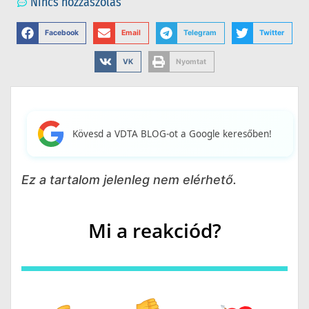
Nincs hozzászólás
Facebook
Email
Telegram
Twitter
VK
Nyomtat
Kövesd a VDTA BLOG-ot a Google keresőben!
Ez a tartalom jelenleg nem elérhető.
Mi a reakciód?