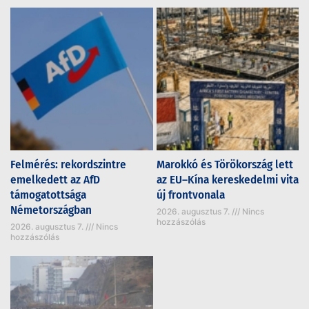
Felmérés: rekordszintre
Marokkó és Törökország lett
emelkedett az AfD
az EU–Kína kereskedelmi vita
támogatottsága
új frontvonala
Németországban
2026. augusztus 7.
Nincs
hozzászólás
2026. augusztus 7.
Nincs
hozzászólás