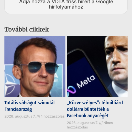
Adja hozzá a VDTA friss híreit a Google
hírfolyamához
További cikkek
Totális válságot szimulál
„Közveszélyes”: félmilliárd
Franciaország
dollárra büntették a
Facebook anyacégét
2026. augusztus 7.
1 hozzászólás
2026. augusztus 7.
Nincs
hozzászólás