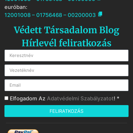
euróban:

12001008 – 01756468 – 00200003
Védett Társadalom Blog
Hírlevél feliratkozás
Elfogadom Az
Adatvédelmi Szabályzatot
! *
FELIRATKOZÁS