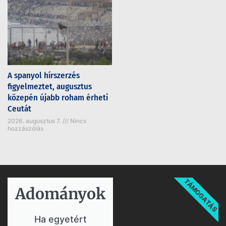
A spanyol hírszerzés
figyelmeztet, augusztus
közepén újabb roham érheti
Ceutát
2026. augusztus 7.
Nincs
hozzászólás
TÁMOGATÁS
Adományok​
Ha egyetért