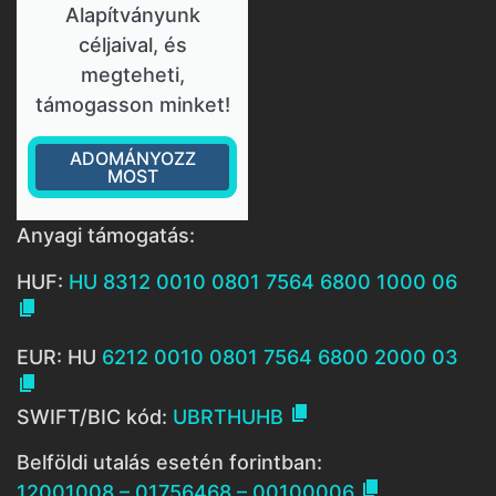
Alapítványunk
céljaival, és
megteheti,
támogasson minket!
ADOMÁNYOZZ
MOST
Anyagi támogatás:
HUF:
HU 8312 0010 0801 7564 6800 1000 06

EUR: HU
6212 0010 0801 7564 6800 2000 03


SWIFT/BIC kód:
UBRTHUHB
Belföldi utalás esetén forintban:

12001008 – 01756468 – 00100006