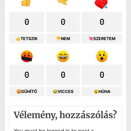
0
0
0
👍TETSZIK
👎NEM
💘SZERETEM
0
0
0
😡DÜHÍTŐ
😂VICCES
😮HÚHA
Vélemény, hozzászólás?
You must be logged in to post a