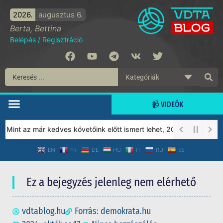
2026.
augusztus 6.
Berta, Bettina
Belépés
/
Regisztráció
📹 VIDEÓK
int az már kedves követőink előtt ismert lehet, 2023-tól a Védet
EN
FR
DE
HU
IT
RU
ES
Ez a bejegyzés jelenleg nem elérhető
vdtablog.hu
Forrás: demokrata.hu