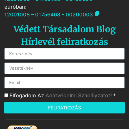
euróban:

12001008 – 01756468 – 00200003
Védett Társadalom Blog
Hírlevél feliratkozás
Elfogadom Az
Adatvédelmi Szabályzatot
! *
FELIRATKOZÁS