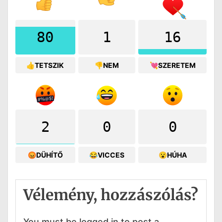
80
1
16
👍TETSZIK
👎NEM
💘SZERETEM
2
0
0
😡DÜHÍTŐ
😂VICCES
😮HÚHA
Vélemény, hozzászólás?
You must be logged in to post a