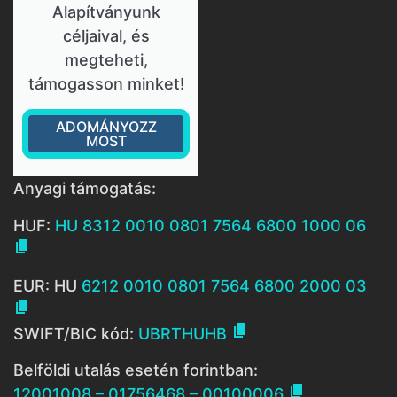
Alapítványunk
céljaival, és
megteheti,
támogasson minket!
ADOMÁNYOZZ
MOST
Anyagi támogatás:
HUF:
HU 8312 0010 0801 7564 6800 1000 06

EUR: HU
6212 0010 0801 7564 6800 2000 03


SWIFT/BIC kód:
UBRTHUHB
Belföldi utalás esetén forintban:

12001008 – 01756468 – 00100006