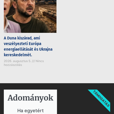
A Duna kiszárad, ami
veszélyezteti Európa
energiaellátását és Ukrajna
kereskedelmét.
2026. augusztus 5.
Nincs
hozzászólás
TÁMOGATÁS
Adományok​
Ha egyetért