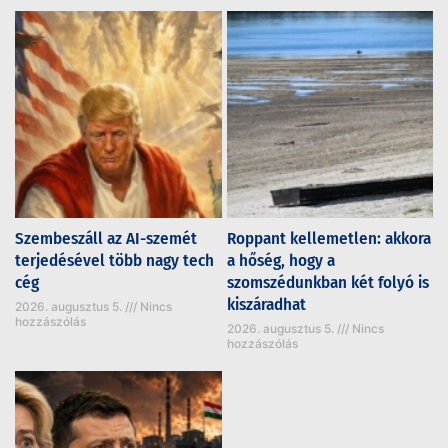
Szembeszáll az AI-szemét
Roppant kellemetlen: akkora
terjedésével több nagy tech
a hőség, hogy a
cég
szomszédunkban két folyó is
kiszáradhat
2026. augusztus 5.
Nincs
hozzászólás
2026. augusztus 5.
Nincs
hozzászólás