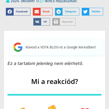
2024. október 17.
Nincs hozzászólás
Facebook
Email
Telegram
Twitter
VK
Nyomtat
Kövesd a VDTA BLOG-ot a Google keresőben!
Ez a tartalom jelenleg nem elérhető.
Mi a reakciód?