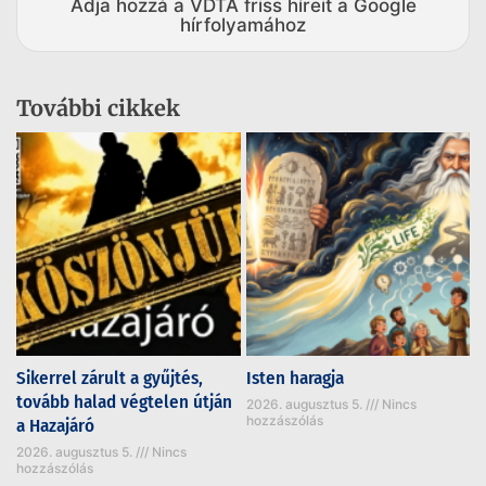
Adja hozzá a VDTA friss híreit a Google
hírfolyamához
További cikkek
Sikerrel zárult a gyűjtés,
Isten haragja
tovább halad végtelen útján
2026. augusztus 5.
Nincs
hozzászólás
a Hazajáró
2026. augusztus 5.
Nincs
hozzászólás