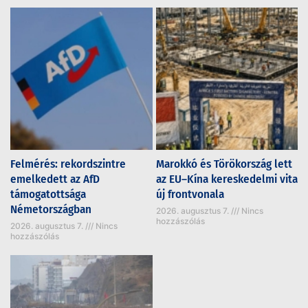
Felmérés: rekordszintre
Marokkó és Törökország lett
emelkedett az AfD
az EU–Kína kereskedelmi vita
támogatottsága
új frontvonala
Németországban
2026. augusztus 7.
Nincs
hozzászólás
2026. augusztus 7.
Nincs
hozzászólás