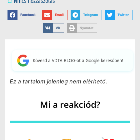
Nincs hozzászólás
Facebook
Email
Telegram
Twitter
VK
Nyomtat
Kövesd a VDTA BLOG-ot a Google keresőben!
Ez a tartalom jelenleg nem elérhető.
Mi a reakciód?