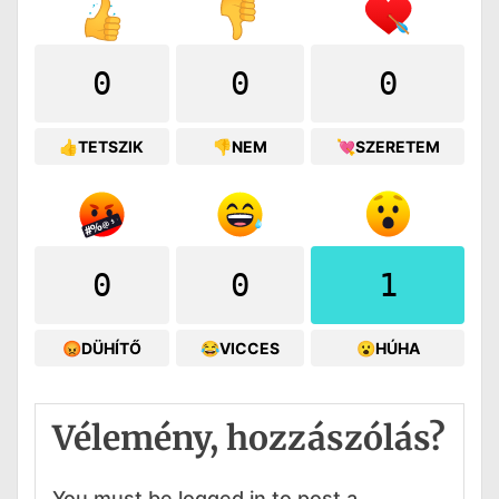
0
0
0
👍TETSZIK
👎NEM
💘SZERETEM
0
0
1
😡DÜHÍTŐ
😂VICCES
😮HÚHA
Vélemény, hozzászólás?
You must be logged in to post a