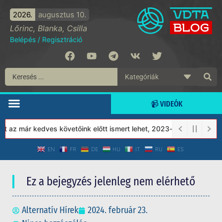
2026.
augusztus 10.
Lőrinc, Blanka, Csilla
Belépés
/
Regisztráció
📹 VIDEÓK
 az már kedves követőink előtt ismert lehet, 2023-tól a Védett T
EN
FR
DE
HU
IT
RU
ES
Ez a bejegyzés jelenleg nem elérhető
Alternatív Hírek
2024. február 23.