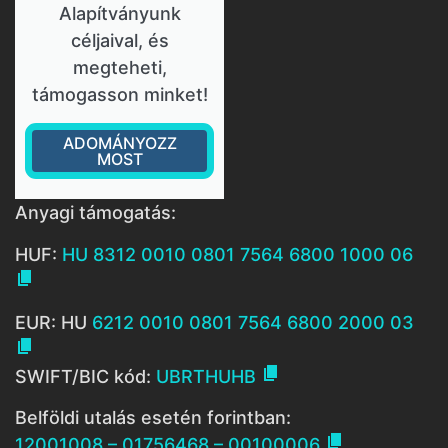
Alapítványunk
céljaival, és
megteheti,
támogasson minket!
ADOMÁNYOZZ
MOST
Anyagi támogatás:
HUF:
HU 8312 0010 0801 7564 6800 1000 06

EUR: HU
6212 0010 0801 7564 6800 2000 03


SWIFT/BIC kód:
UBRTHUHB
Belföldi utalás esetén forintban:

12001008 – 01756468 – 00100006