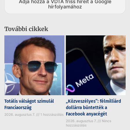
Adja hozzá a VDTA friss híreit a Google
hírfolyamához
További cikkek
Totális válságot szimulál
„Közveszélyes”: félmilliárd
Franciaország
dollárra büntették a
Facebook anyacégét
2026. augusztus 7.
1 hozzászólás
2026. augusztus 7.
Nincs
hozzászólás