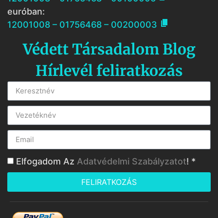
euróban:

12001008 – 01756468 – 00200003
Védett Társadalom Blog
Hírlevél feliratkozás
Elfogadom Az
Adatvédelmi Szabályzatot
! *
FELIRATKOZÁS