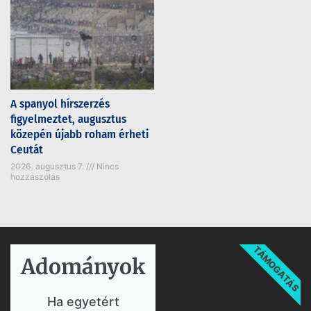
A spanyol hírszerzés
figyelmeztet, augusztus
közepén újabb roham érheti
Ceutát
2026. augusztus 7.
Nincs
hozzászólás
TÁMOGATÁS
Adományok​
Ha egyetért