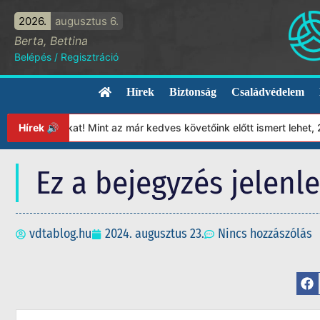
2026.
augusztus 6.
Berta, Bettina
Belépés
/
Regisztráció
Hírek
Biztonság
Családvédelem
tványunkat! Mint az már kedves követőink előtt ismert lehet, 202
Hírek 🔊
Ez a bejegyzés jelenl
vdtablog.hu
2024. augusztus 23.
Nincs hozzászólás