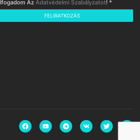
lfogadom Az
Adatvédelmi Szabályzatot
! *
FELIRATKOZÁS