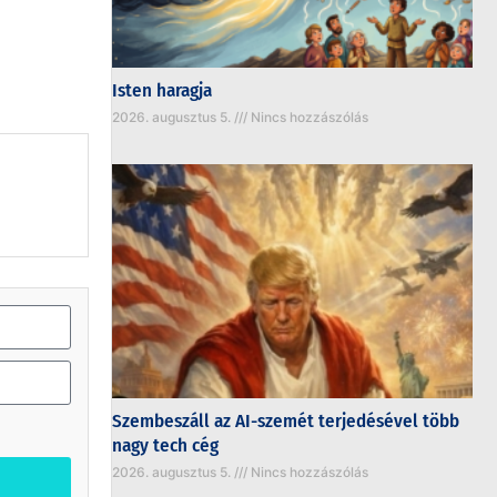
Isten haragja
2026. augusztus 5.
Nincs hozzászólás
Szembeszáll az AI-szemét terjedésével több
nagy tech cég
2026. augusztus 5.
Nincs hozzászólás