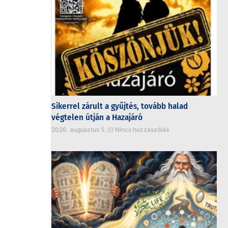
Sikerrel zárult a gyűjtés, tovább halad
végtelen útján a Hazajáró
2026. augusztus 5.
Nincs hozzászólás