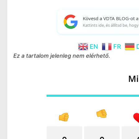
Kövesd a VDTA BLOG-ot a
Kattints ide, és állítsd be, ho
EN
FR
Ez a tartalom jelenleg nem elérhető.
Mi