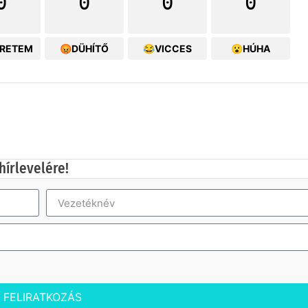
0
0
0
0
ERETEM
😡DÜHÍTŐ
😂VICCES
😮HÚHA
hírlevelére!
FELIRATKOZÁS