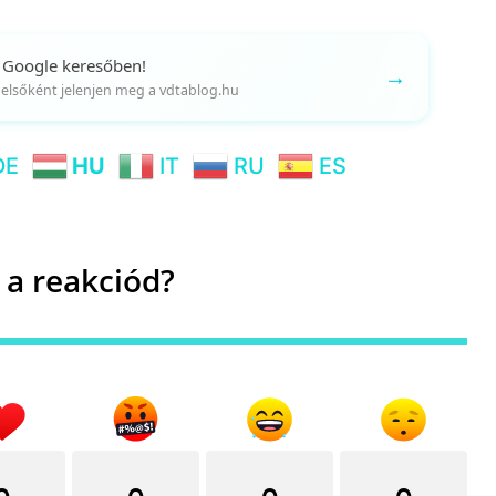
 Google keresőben!
→
gy elsőként jelenjen meg a vdtablog.hu
DE
HU
IT
RU
ES
 a reakciód?