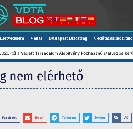
EN
FR
DE
HU
IT
RU
ES
Életvédelem
Vallás
Budapest Bizottság
Védőtársaink írták
3-tól a Védett Társadalom Alapítvány közhasznú státuszba került.
eg nem elérhető
Facebook
Email
Telegram
Twitter
VK