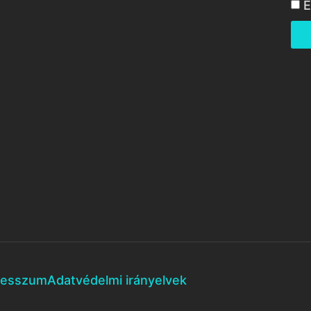
E
resszum
Adatvédelmi irányelvek