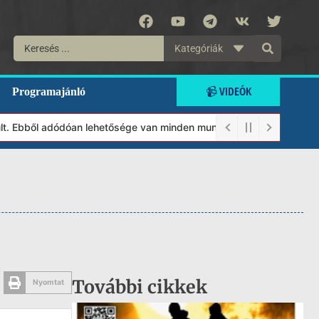
Kategóriák
📹 VIDEÓK
Programajánló
 Ebből adódóan lehetősége van minden munkánkat segíteni kívánó m
További cikkek
Nyomtat