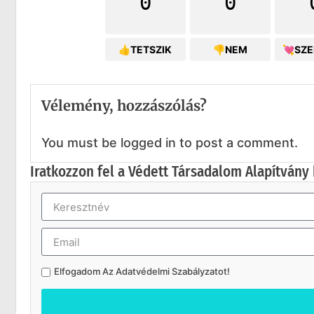
0
0
👍TETSZIK
👎NEM
💘SZ
Vélemény, hozzászólás?
You must be logged in to post a comment.
Iratkozzon fel a Védett Társadalom Alapítvány 
Elfogadom Az
Adatvédelmi Szabályzatot
!