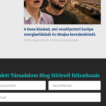
A Duna kiszárad, ami veszélyezteti Európa
energiaellátását és Ukrajna kereskedelmét.
2026. augusztus 5.
Nincs hozzászólás
dett Társadalom Blog Hírlevél feliratkozás