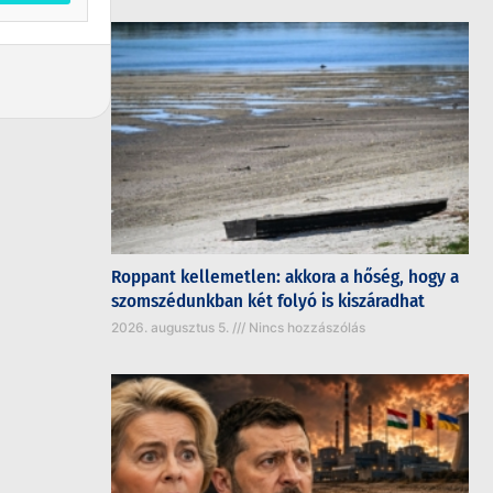
Roppant kellemetlen: akkora a hőség, hogy a
szomszédunkban két folyó is kiszáradhat
2026. augusztus 5.
Nincs hozzászólás