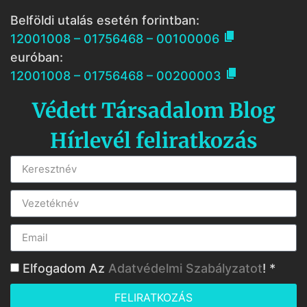
Belföldi utalás esetén forintban:

12001008 – 01756468 – 00100006
euróban:

12001008 – 01756468 – 00200003
Védett Társadalom Blog
Hírlevél feliratkozás
Elfogadom Az
Adatvédelmi Szabályzatot
! *
FELIRATKOZÁS