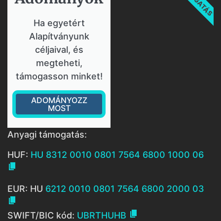
Ha egyetért
Alapítványunk
céljaival, és
megteheti,
támogasson minket!
ADOMÁNYOZZ
MOST
Anyagi támogatás:
HUF:
HU 8312 0010 0801 7564 6800 1000 06

EUR: HU
6212 0010 0801 7564 6800 2000 03


SWIFT/BIC kód:
UBRTHUHB