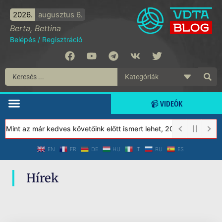
2026.
augusztus 6.
Berta, Bettina
Belépés
/
Regisztráció
📹 VIDEÓK
 Mint az már kedves követőink előtt ismert lehet, 2023-tól a Véd
EN
FR
DE
HU
IT
RU
ES
Hírek