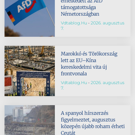
emelkedett az AfD
támogatottsága
Németországban
Vdtablog.hu
2026. augusztus
7.
Marokkó és Törökország
lett az EU–Kína
kereskedelmi vita új
frontvonala
Vdtablog.hu
2026. augusztus
7.
A spanyol hírszerzés
figyelmeztet, augusztus
közepén újabb roham érheti
Ceutát