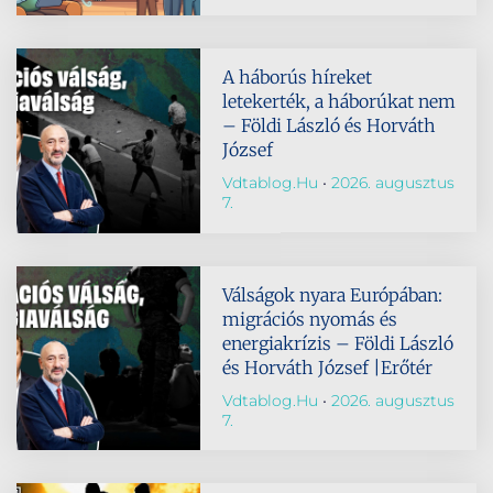
A háborús híreket
letekerték, a háborúkat nem
– Földi László és Horváth
József
Vdtablog.hu
2026. augusztus
7.
Válságok nyara Európában:
migrációs nyomás és
energiakrízis – Földi László
és Horváth József |Erőtér
Vdtablog.hu
2026. augusztus
7.