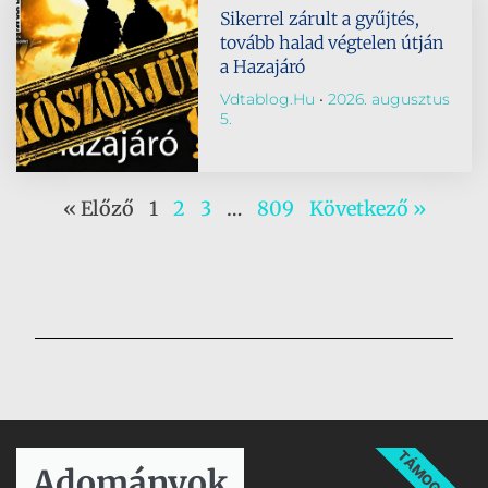
Sikerrel zárult a gyűjtés,
tovább halad végtelen útján
a Hazajáró
Vdtablog.hu
2026. augusztus
5.
« Előző
1
2
3
…
809
Következő »
TÁMOGATÁS
Adományok​