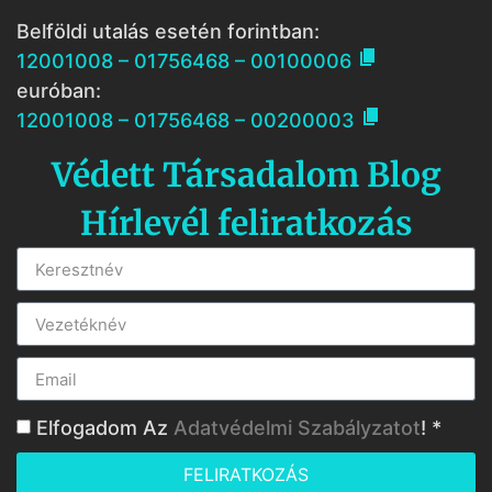
Belföldi utalás esetén forintban:

12001008 – 01756468 – 00100006
euróban:

12001008 – 01756468 – 00200003
Védett Társadalom Blog
Hírlevél feliratkozás
Elfogadom Az
Adatvédelmi Szabályzatot
! *
FELIRATKOZÁS