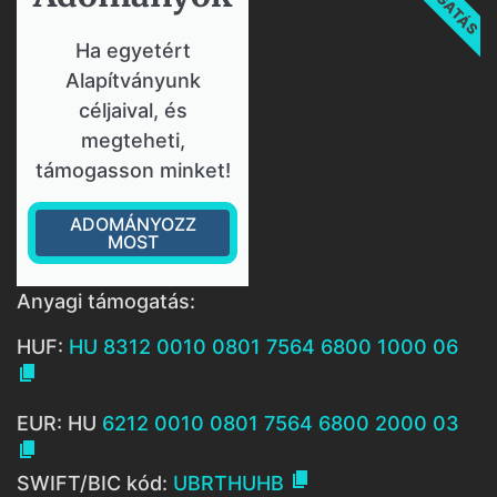
Ha egyetért
Alapítványunk
céljaival, és
megteheti,
támogasson minket!
ADOMÁNYOZZ
MOST
Anyagi támogatás:
HUF:
HU 8312 0010 0801 7564 6800 1000 06

EUR: HU
6212 0010 0801 7564 6800 2000 03


SWIFT/BIC kód:
UBRTHUHB