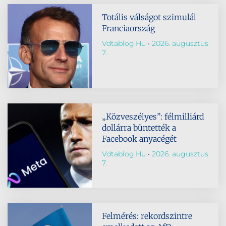
Totális válságot szimulál
Franciaország
Vdtablog.hu
2026. augusztus
7.
„Közveszélyes”: félmilliárd
dollárra büntették a
Facebook anyacégét
Vdtablog.hu
2026. augusztus
7.
Felmérés: rekordszintre