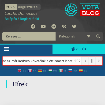
2026.
augusztus 9.
László, Domonkos
Belépés
/
Regisztráció
📹 VIDEÓK
nt az már kedves követőink előtt ismert lehet, 2023-tól a Védett 
EN
FR
DE
HU
IT
RU
ES
Hírek