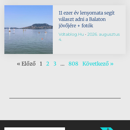
11 ezer év lenyomata segít
választ adni a Balaton
jövőjére + fotók
Vdtablog.hu
2026. augusztus
4.
« Előző
1
2
3
…
808
Következő »