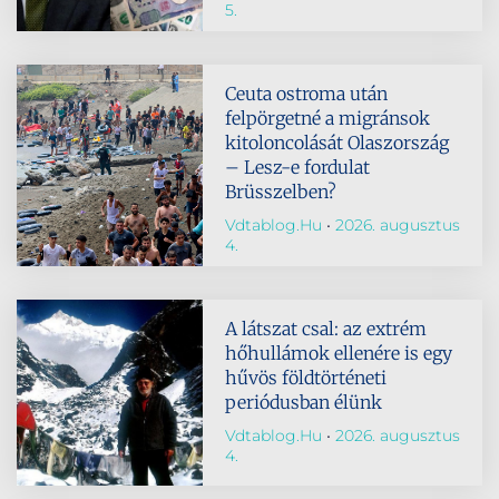
5.
Ceuta ostroma után
felpörgetné a migránsok
kitoloncolását Olaszország
– Lesz-e fordulat
Brüsszelben?
Vdtablog.hu
2026. augusztus
4.
A látszat csal: az extrém
hőhullámok ellenére is egy
hűvös földtörténeti
periódusban élünk
Vdtablog.hu
2026. augusztus
4.