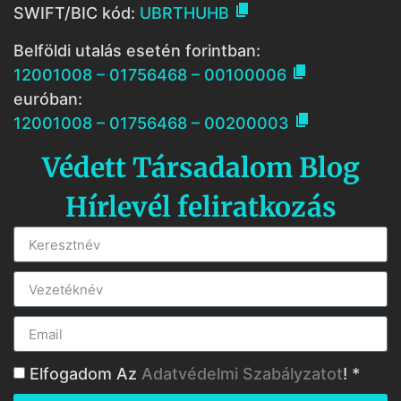

SWIFT/BIC kód:
UBRTHUHB
Belföldi utalás esetén forintban:

12001008 – 01756468 – 00100006
euróban:

12001008 – 01756468 – 00200003
Védett Társadalom Blog
Hírlevél feliratkozás
Elfogadom Az
Adatvédelmi Szabályzatot
! *