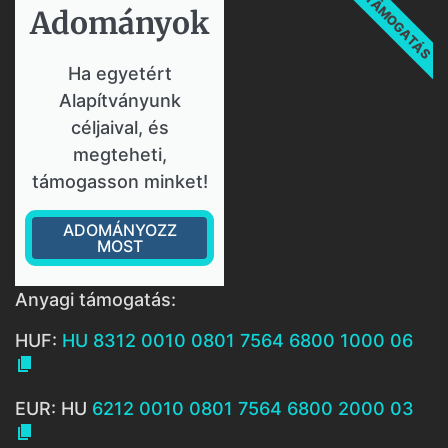
TÁMOGATÁS
Adományok​
Ha egyetért
Alapítványunk
céljaival, és
megteheti,
támogasson minket!
ADOMÁNYOZZ
MOST
Anyagi támogatás:
HUF:
HU 8312 0010 0801 7564 6800 1000 06

EUR: HU
6212 0010 0801 7564 6800 2000 03
