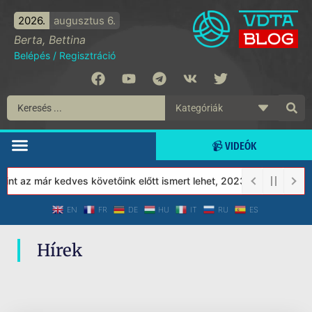
2026.
augusztus 6.
Berta, Bettina
Belépés
/
Regisztráció
📹 VIDEÓK
nt az már kedves követőink előtt ismert lehet, 2023-tól a Védett 
EN
FR
DE
HU
IT
RU
ES
Hírek