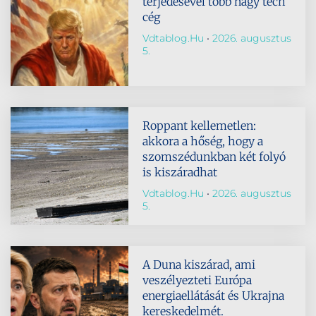
terjedésével több nagy tech
cég
Vdtablog.hu
2026. augusztus
5.
Roppant kellemetlen:
akkora a hőség, hogy a
szomszédunkban két folyó
is kiszáradhat
Vdtablog.hu
2026. augusztus
5.
A Duna kiszárad, ami
veszélyezteti Európa
energiaellátását és Ukrajna
kereskedelmét.