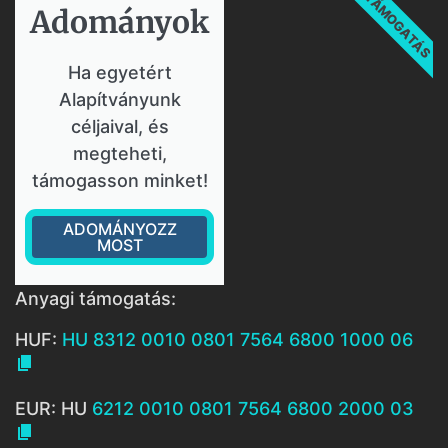
TÁMOGATÁS
Adományok​
Ha egyetért
Alapítványunk
céljaival, és
megteheti,
támogasson minket!
ADOMÁNYOZZ
MOST
Anyagi támogatás:
HUF:
HU 8312 0010 0801 7564 6800 1000 06

EUR: HU
6212 0010 0801 7564 6800 2000 03
