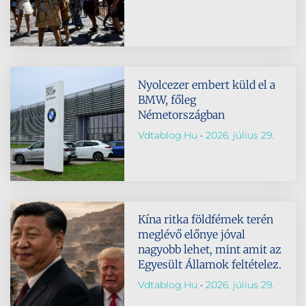
Nyolcezer embert küld el a
BMW, főleg
Németországban
Vdtablog.hu
2026. július 29.
Kína ritka földfémek terén
meglévő előnye jóval
nagyobb lehet, mint amit az
Egyesült Államok feltételez.
Vdtablog.hu
2026. július 29.