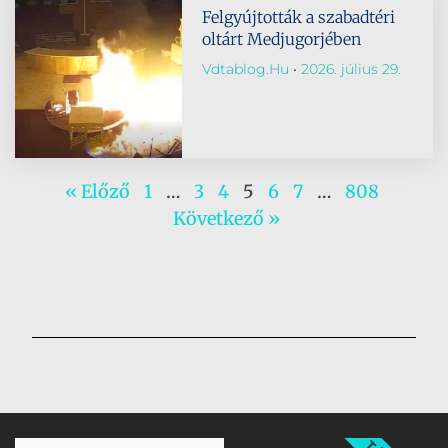
Felgyújtották a szabadtéri
oltárt Medjugorjében
Vdtablog.hu
2026. július 29.
« Előző
1
…
3
4
5
6
7
…
808
Következő »