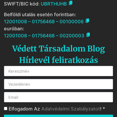

SWIFT/BIC kód:
UBRTHUHB
Belföldi utalás esetén forintban:

12001008 – 01756468 – 00100006
euróban:

12001008 – 01756468 – 00200003
Védett Társadalom Blog
Hírlevél feliratkozás
Elfogadom Az
Adatvédelmi Szabályzatot
! *