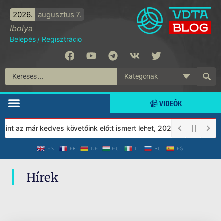
2026.
augusztus 7.
Ibolya
Belépés
/
Regisztráció
📹 VIDEÓK
nt az már kedves követőink előtt ismert lehet, 2023-tól a Védett
EN
FR
DE
HU
IT
RU
ES
Hírek