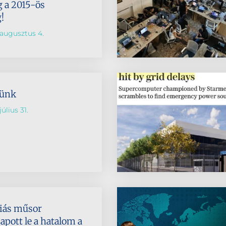
 a 2015-ös
!
augusztus 4.
lünk
úlius 31.
diás műsor
apott le a hatalom a