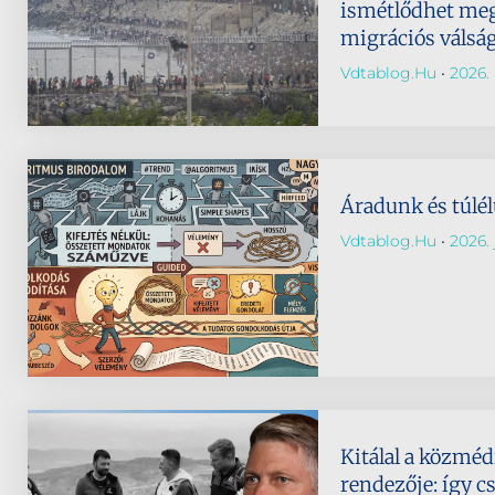
ismétlődhet meg
migrációs válság
Vdtablog.hu
2026. 
Áradunk és túlé
Vdtablog.hu
2026. j
Kitálal a közmé
rendezője: így cs