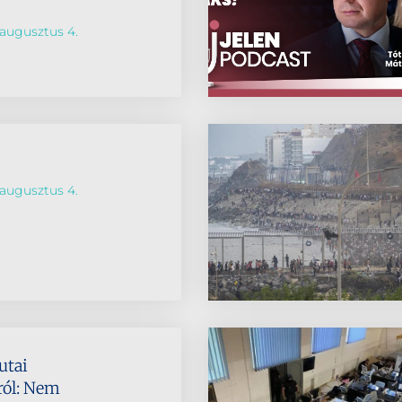
augusztus 4.
augusztus 4.
utai
ról: Nem