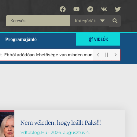
Kategóriák
📹 VIDEÓK
Programajánló
. Ebből adódóan lehetősége van minden munkánkat segíteni kívánó 
Nem véletlen, hogy leállt Paks!!!
Vdtablog.hu
2026. augusztus 4.