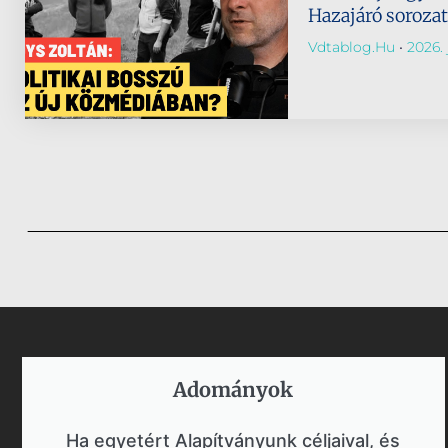
Hazajáró soroza
Vdtablog.hu
2026. j
Adományok​
Ha egyetért Alapítványunk céljaival, és