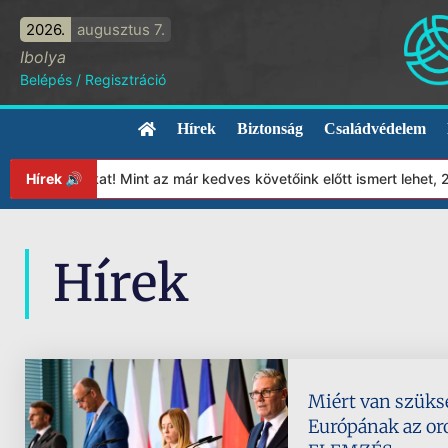
2026.
augusztus 7.
Ibolya
Belépés
/
Regisztráció
Hírek
Biztonság
Családvédelem
ítványunkat! Mint az már kedves követőink előtt ismert lehet, 20
Hírek 🔊
Hírek
Miért van szüks
Európának az or