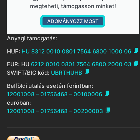
megteheti, támogasson minket!
ADOMÁNYOZZ MOST
Anyagi támogatás:

HUF:
HU 8312 0010 0801 7564 6800 1000 06

EUR: HU
6212 0010 0801 7564 6800 2000 03

SWIFT/BIC kód:
UBRTHUHB
Belföldi utalás esetén forintban:

12001008 – 01756468 – 00100006
euróban:

12001008 – 01756468 – 00200003