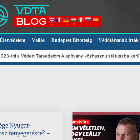
EN
FR
DE
HU
IT
RU
ES
Életvédelem
Vallás
Budapest Bizottság
Védőtársaink írták
23-tól a Védett Társadalom Alapítvány közhasznú státuszba került
ége Nyugat-
osz fenyegetésre? –