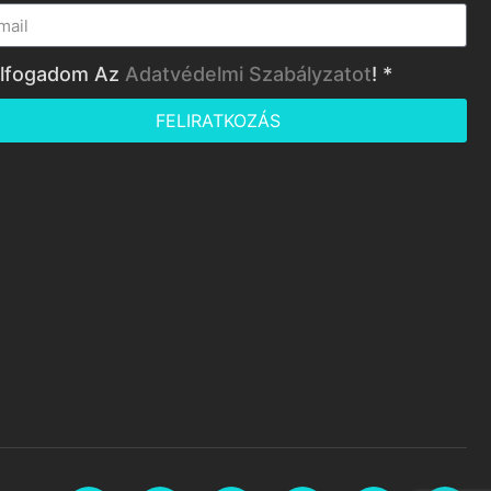
lfogadom Az
Adatvédelmi Szabályzatot
! *
FELIRATKOZÁS