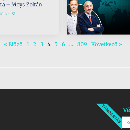
tra – Moys Zoltán
úlius 31.
« Előző
1
2
3
4
5
6
…
809
Következő »
TÁMOGATÁS
Vé