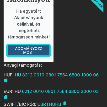
Ha egyetért
Alapítványunk
céljaival, és
megteheti,
támogasson minket!
ADOMÁNYOZZ
MOST
Anyagi támogatás:
HUF:
HU 8312 0010 0801 7564 6800 1000 06

EUR: HU
6212 0010 0801 7564 6800 2000 03


SWIFT/BIC kód:
UBRTHUHB