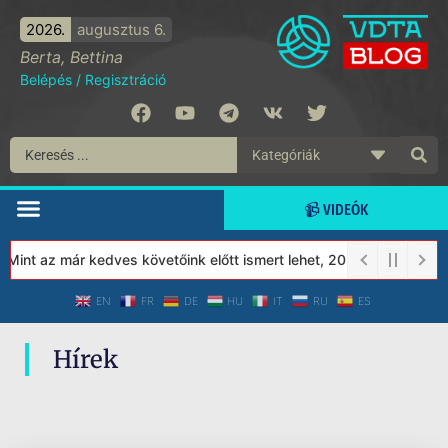
2026.
augusztus 6.
Berta, Bettina
Belépés
/
Regisztráció
📹 VIDEÓK
Mint az már kedves követőink előtt ismert lehet, 2023-tól a Véde
EN
FR
DE
HU
IT
RU
ES
Hírek