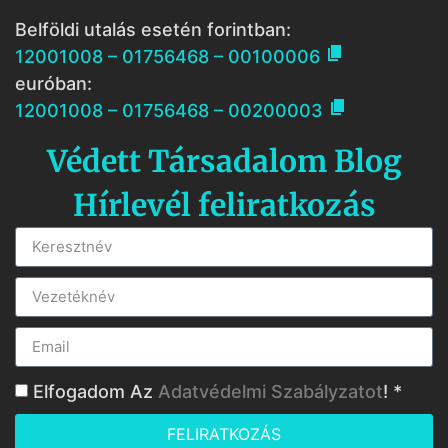
Belföldi utalás esetén forintban:

12001008 – 01756468 – 00100006
euróban:

12001008 – 01756468 – 00200003
Védett Társadalom Blog
Hírlevél feliratkozás
Elfogadom Az
Adatvédelmi Szabályzatot
! *
FELIRATKOZÁS