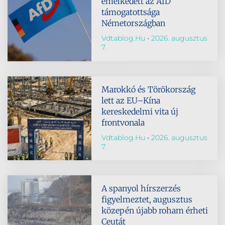
emelkedett az AfD
támogatottsága
Németországban
Vdtablog.hu
2026. augusztus
7.
Marokkó és Törökország
lett az EU–Kína
kereskedelmi vita új
frontvonala
Vdtablog.hu
2026. augusztus
7.
A spanyol hírszerzés
figyelmeztet, augusztus
közepén újabb roham érheti
Ceutát