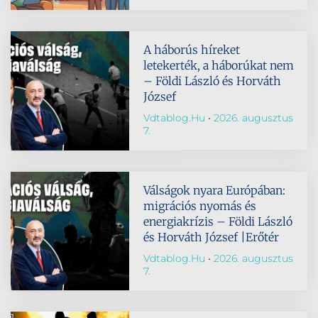
A háborús híreket
letekerték, a háborúkat nem
– Földi László és Horváth
József
Vdtablog.hu
2026. augusztus
7.
Válságok nyara Európában:
migrációs nyomás és
energiakrízis – Földi László
és Horváth József |Erőtér
Vdtablog.hu
2026. augusztus
7.