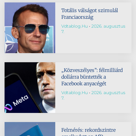
Totális válságot szimulál
Franciaország
Vdtablog.hu
2026. augusztus
7.
„Közveszélyes”: félmilliárd
dollárra büntették a
Facebook anyacégét
Vdtablog.hu
2026. augusztus
7.
Felmérés: rekordszintre