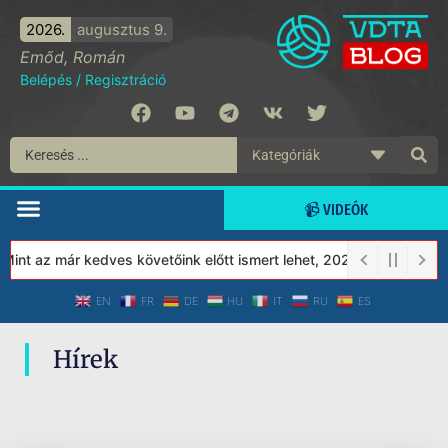
2026.
augusztus 9.
Emőd, Román
Belépés
/
Regisztráció
📹 VIDEÓK
int az már kedves követőink előtt ismert lehet, 2023-tól a Védett
EN
FR
DE
HU
IT
RU
ES
Hírek