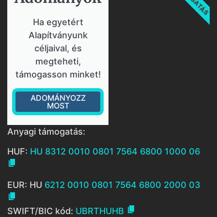
Ha egyetért
Alapítványunk
céljaival, és
megteheti,
támogasson minket!
ADOMÁNYOZZ
MOST
Anyagi támogatás:
HUF:
HU 8312 0010 0801 7564 6800 1000 06

EUR: HU
6212 0010 0801 7564 6800 2000 03


SWIFT/BIC kód:
UBRTHUHB