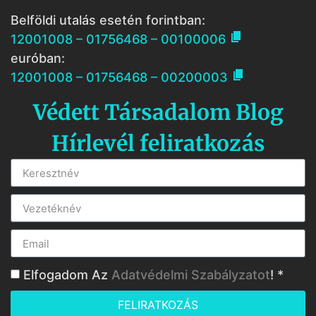
Belföldi utalás esetén forintban:

12001008 – 01756468 – 00100006
euróban:

12001008 – 01756468 – 00200003
Védett Társadalom Blog
Hírlevél feliratkozás
Elfogadom Az
Adatvédelmi Szabályzatot
! *
FELIRATKOZÁS