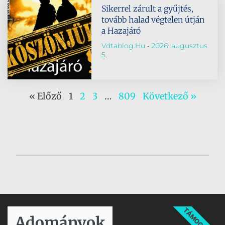
Sikerrel zárult a gyűjtés,
tovább halad végtelen útján
a Hazajáró
Vdtablog.hu
2026. augusztus
5.
« Előző
1
2
3
…
809
Következő »
TÁMOGATÁS
Adományok​