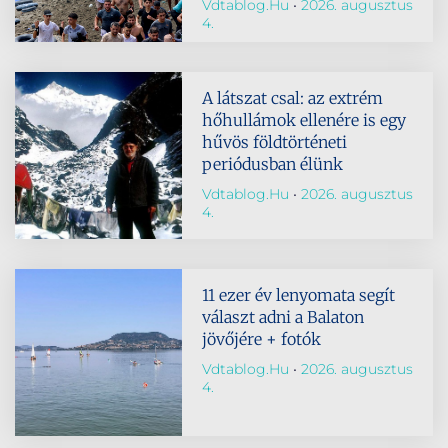
Vdtablog.hu
2026. augusztus
4.
A látszat csal: az extrém
hőhullámok ellenére is egy
hűvös földtörténeti
periódusban élünk
Vdtablog.hu
2026. augusztus
4.
11 ezer év lenyomata segít
választ adni a Balaton
jövőjére + fotók
Vdtablog.hu
2026. augusztus
4.