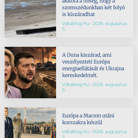
akkora a hőség, hogy a
szomszédunkban két folyó
is kiszáradhat
Vdtablog.hu
2026. augusztus
5.
A Duna kiszárad, ami
veszélyezteti Európa
energiaellátását és Ukrajna
kereskedelmét.
Vdtablog.hu
2026. augusztus
5.
Európa a Macron utáni
korszakra készül
Vdtablog.hu
2026. augusztus
5.