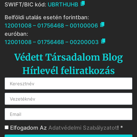

SWIFT/BIC kód:
UBRTHUHB
Belföldi utalás esetén forintban:

12001008 – 01756468 – 00100006
euróban:

12001008 – 01756468 – 00200003
Védett Társadalom Blog
Hírlevél feliratkozás
Elfogadom Az
Adatvédelmi Szabályzatot
! *