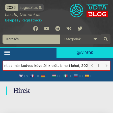
2026.
augusztus 8.
László, Domonkos
Belépés
/
Regisztráció
📹 VIDEÓK
int az már kedves követőink előtt ismert lehet, 2023-tól a Védett
EN
FR
DE
HU
IT
RU
ES
Hírek