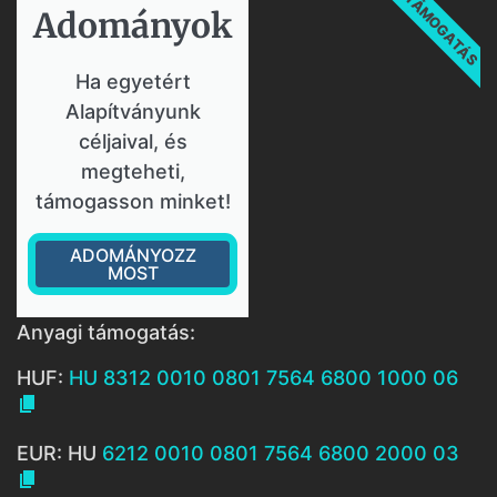
TÁMOGATÁS
Adományok​
Ha egyetért
Alapítványunk
céljaival, és
megteheti,
támogasson minket!
ADOMÁNYOZZ
MOST
Anyagi támogatás:
HUF:
HU 8312 0010 0801 7564 6800 1000 06

EUR: HU
6212 0010 0801 7564 6800 2000 03
