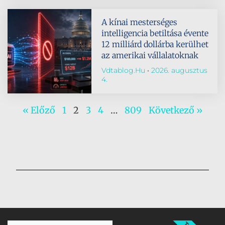
A kínai mesterséges
intelligencia betiltása évente
12 milliárd dollárba kerülhet
az amerikai vállalatoknak
Vdtablog.hu
2026. augusztus
4.
« Előző
1
2
3
4
…
809
Következő »