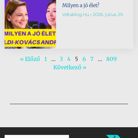
Milyen a jó élet?
Vdtablog.hu
2026. július 29.
« Előző
1
…
3
4
5
6
7
…
809
Következő »