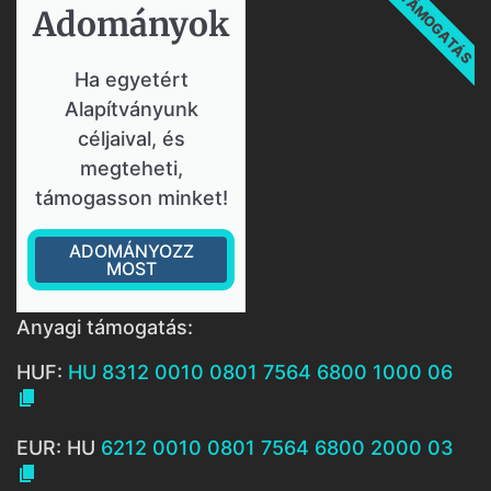
TÁMOGATÁS
Adományok​
Ha egyetért
Alapítványunk
céljaival, és
megteheti,
támogasson minket!
ADOMÁNYOZZ
MOST
Anyagi támogatás:
HUF:
HU 8312 0010 0801 7564 6800 1000 06

EUR: HU
6212 0010 0801 7564 6800 2000 03
