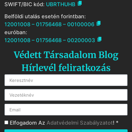

SWIFT/BIC kód:
UBRTHUHB
Belföldi utalás esetén forintban:

12001008 – 01756468 – 00100006
euróban:

12001008 – 01756468 – 00200003
Védett Társadalom Blog
Hírlevél feliratkozás
Elfogadom Az
Adatvédelmi Szabályzatot
! *