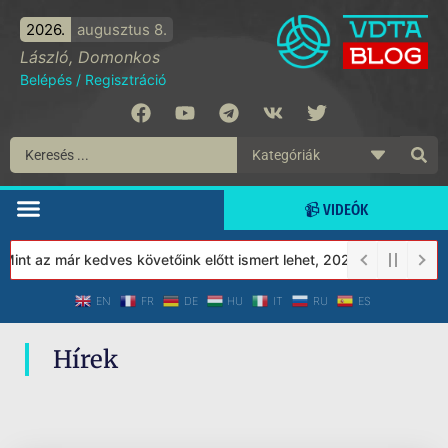
2026.
augusztus 8.
László, Domonkos
Belépés
/
Regisztráció
📹 VIDEÓK
nt az már kedves követőink előtt ismert lehet, 2023-tól a Védett
EN
FR
DE
HU
IT
RU
ES
Hírek