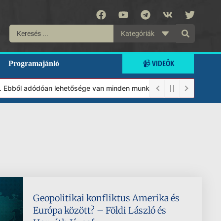
Kategóriák
📹 VIDEÓK
Programajánló
 Ebből adódóan lehetősége van minden munkánkat segíteni kívánó m
Geopolitikai konfliktus Amerika és
Európa között? – Földi László és