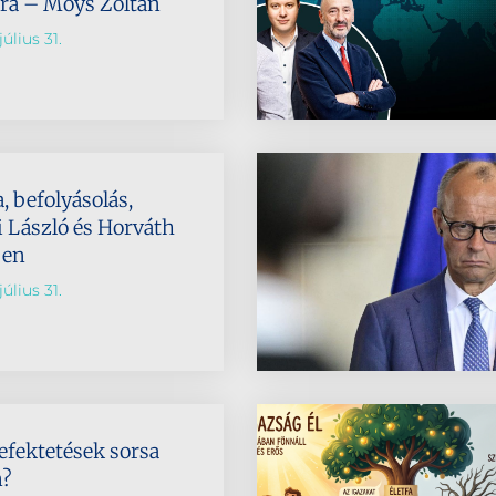
tra – Moys Zoltán
úlius 31.
 befolyásolás,
 László és Horváth
ben
úlius 31.
befektetések sorsa
n?