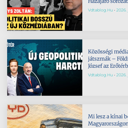
Hazajáró soroza
Vdtablog.hu
2026. j
Közösségi média,
játszmák – Földi
József az Erőtér
Vdtablog.hu
2026. j
Mi lesz a kínai 
Magyarországo