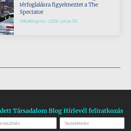
térfoglalásra figyelmeztet a The
Spectator
Vdtablog.hu
2026. július 30.
dett Társadalom Blog Hírlevél feliratkozás