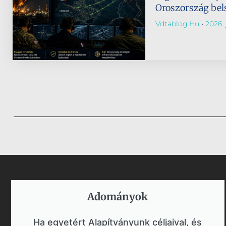
Oroszország bels
Vdtablog.hu
2026. 
Adományok​
Ha egyetért Alapítványunk céljaival, és