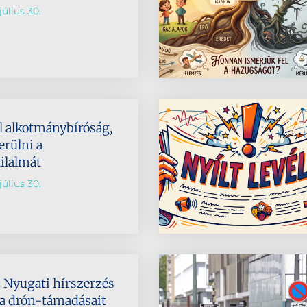
július 30.
l alkotmánybíróság,
rülni a
ilalmát
július 30.
 Nyugati hírszerzés
na drón-támadásait