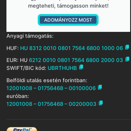
megteheti, támogasson minket!
ADOMÁNYOZZ MOST
Anyagi támogatás:

HUF:
HU 8312 0010 0801 7564 6800 1000 06

EUR: HU
6212 0010 0801 7564 6800 2000 03

SWIFT/BIC kód:
UBRTHUHB
Belföldi utalás esetén forintban:

12001008 – 01756468 – 00100006
euróban:

12001008 – 01756468 – 00200003