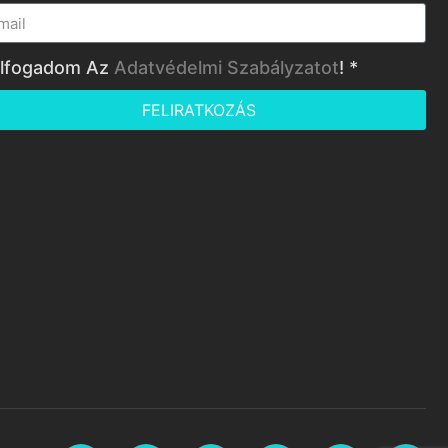
lfogadom Az
Adatvédelmi Szabályzatot
! *
FELIRATKOZÁS