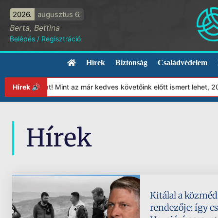
2026.
augusztus 6.
Berta, Bettina
Belépés
/
Regisztráció
Hírek
Biztonság
Családvédelem
tványunkat! Mint az már kedves követőink előtt ismert lehet, 202
Hírek 🔊
Hírek
Kitálal a közmé
rendezője: így cs