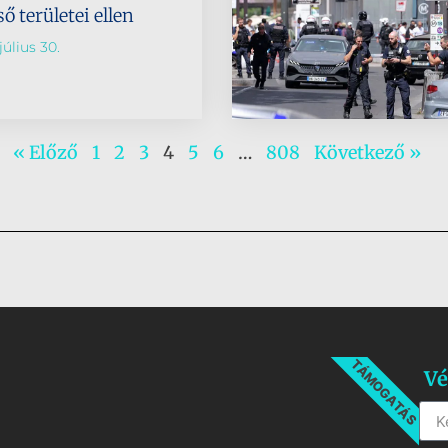
ő területei ellen
július 30.
« Előző
1
2
3
4
5
6
…
808
Következő »
TÁMOGATÁS
Vé