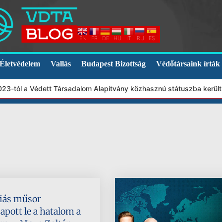
EN
FR
DE
HU
IT
RU
ES
Életvédelem
Vallás
Budapest Bizottság
Védőtársaink írták
3-tól a Védett Társadalom Alapítvány közhasznú státuszba került.
diás műsor
apott le a hatalom a