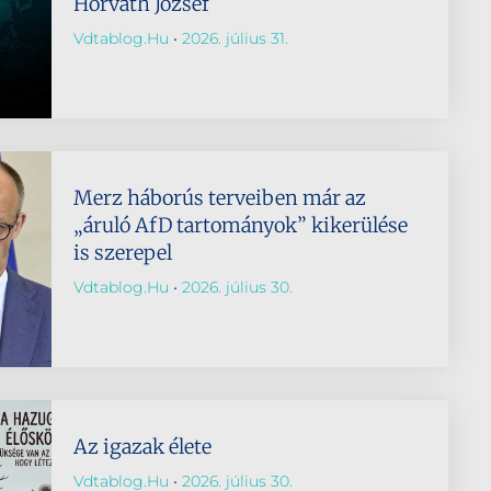
Horváth József
Vdtablog.hu
2026. július 31.
Merz háborús terveiben már az
„áruló AfD tartományok” kikerülése
is szerepel
Vdtablog.hu
2026. július 30.
Az igazak élete
Vdtablog.hu
2026. július 30.