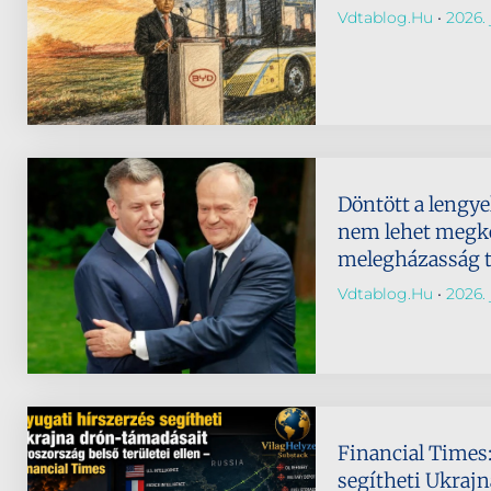
Vdtablog.hu
2026. 
Döntött a lengye
nem lehet megke
melegházasság t
Vdtablog.hu
2026. 
Financial Times:
segítheti Ukraj