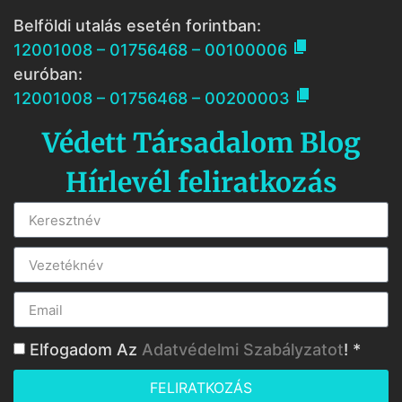
Belföldi utalás esetén forintban:

12001008 – 01756468 – 00100006
euróban:

12001008 – 01756468 – 00200003
Védett Társadalom Blog
Hírlevél feliratkozás
Elfogadom Az
Adatvédelmi Szabályzatot
! *
FELIRATKOZÁS