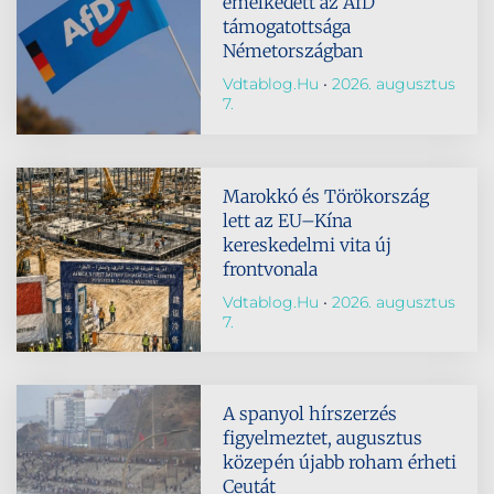
emelkedett az AfD
támogatottsága
Németországban
Vdtablog.hu
2026. augusztus
7.
Marokkó és Törökország
lett az EU–Kína
kereskedelmi vita új
frontvonala
Vdtablog.hu
2026. augusztus
7.
A spanyol hírszerzés
figyelmeztet, augusztus
közepén újabb roham érheti
Ceutát