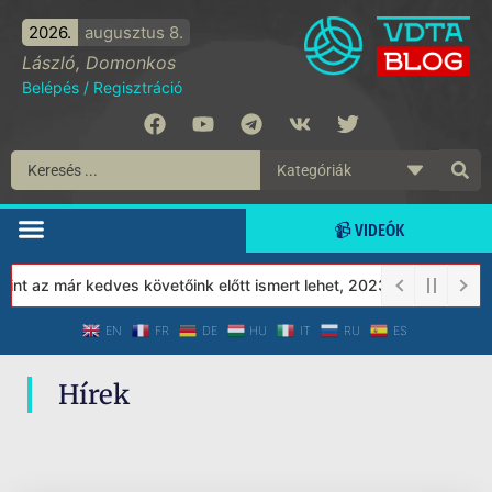
2026.
augusztus 8.
László, Domonkos
Belépés
/
Regisztráció
📹 VIDEÓK
nt az már kedves követőink előtt ismert lehet, 2023-tól a Védett 
EN
FR
DE
HU
IT
RU
ES
Hírek