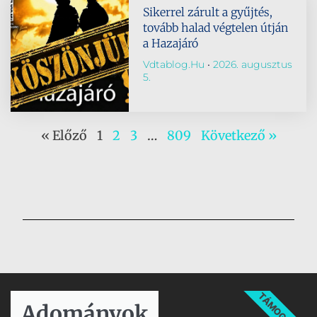
Sikerrel zárult a gyűjtés,
tovább halad végtelen útján
a Hazajáró
Vdtablog.hu
2026. augusztus
5.
« Előző
1
2
3
…
809
Következő »
TÁMOGATÁS
Adományok​