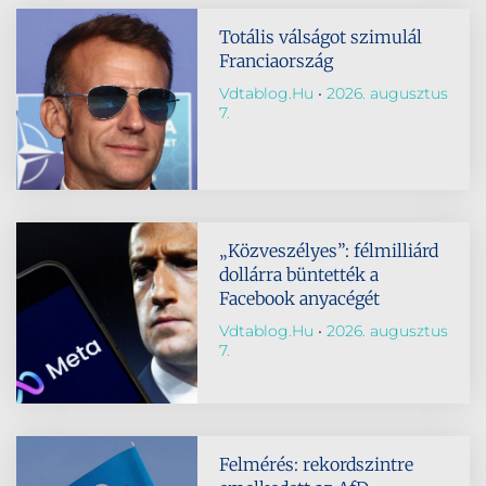
Totális válságot szimulál
Franciaország
Vdtablog.hu
2026. augusztus
7.
„Közveszélyes”: félmilliárd
dollárra büntették a
Facebook anyacégét
Vdtablog.hu
2026. augusztus
7.
Felmérés: rekordszintre