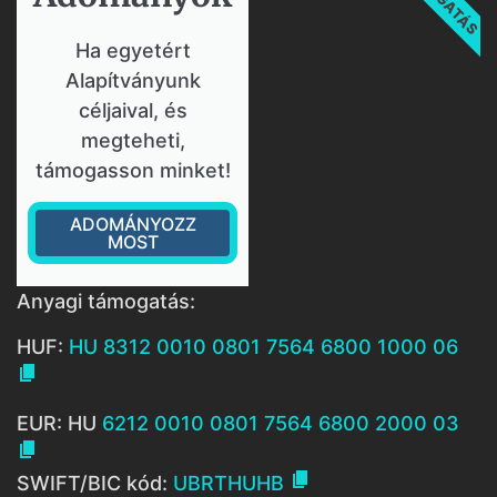
Ha egyetért
Alapítványunk
céljaival, és
megteheti,
támogasson minket!
ADOMÁNYOZZ
MOST
Anyagi támogatás:
HUF:
HU 8312 0010 0801 7564 6800 1000 06

EUR: HU
6212 0010 0801 7564 6800 2000 03


SWIFT/BIC kód:
UBRTHUHB