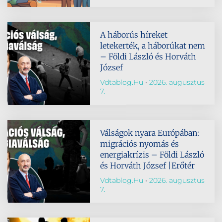
A háborús híreket
letekerték, a háborúkat nem
– Földi László és Horváth
József
Vdtablog.hu
2026. augusztus
7.
Válságok nyara Európában:
migrációs nyomás és
energiakrízis – Földi László
és Horváth József |Erőtér
Vdtablog.hu
2026. augusztus
7.