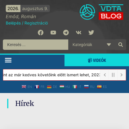
2026.
augusztus 9.
Emőd, Román
Belépés
/
Regisztráció
📹 VIDEÓK
nt az már kedves követőink előtt ismert lehet, 2023-tól a Védett 
EN
FR
DE
HU
IT
RU
ES
Hírek