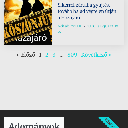
Sikerrel zárult a gyűjtés,
tovább halad végtelen útján
a Hazajáró
Vdtablog.hu
2026. augusztus
5.
« Előző
1
2
3
…
809
Következő »
TÁMOGATÁS
Adományok​