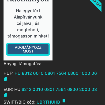
Ha egyetért
Alapítványunk
céljaival, és
megteheti,
támogasson minket!
ADOMÁNYOZZ
MOST
Anyagi támogatás:
HUF:
HU 8312 0010 0801 7564 6800 1000 06

EUR: HU
6212 0010 0801 7564 6800 2000 03


SWIFT/BIC kód:
UBRTHUHB