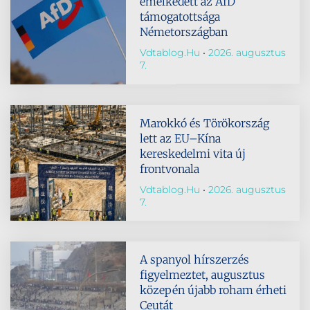
emelkedett az AfD
támogatottsága
Németországban
Vdtablog.hu
2026. augusztus
7.
Marokkó és Törökország
lett az EU–Kína
kereskedelmi vita új
frontvonala
Vdtablog.hu
2026. augusztus
7.
A spanyol hírszerzés
figyelmeztet, augusztus
közepén újabb roham érheti
Ceutát