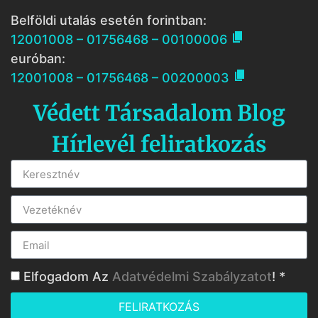
Belföldi utalás esetén forintban:

12001008 – 01756468 – 00100006
euróban:

12001008 – 01756468 – 00200003
Védett Társadalom Blog
Hírlevél feliratkozás
Elfogadom Az
Adatvédelmi Szabályzatot
! *
FELIRATKOZÁS