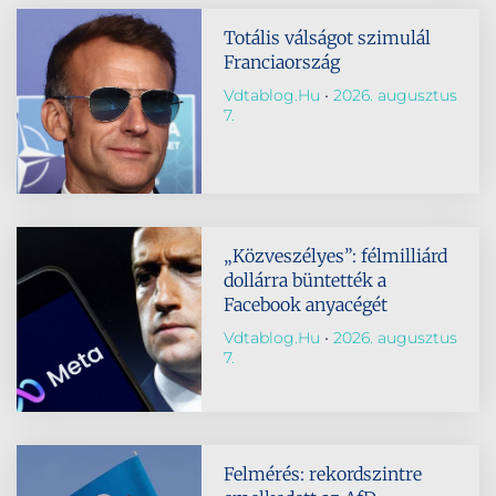
Totális válságot szimulál
Franciaország
Vdtablog.hu
2026. augusztus
7.
„Közveszélyes”: félmilliárd
dollárra büntették a
Facebook anyacégét
Vdtablog.hu
2026. augusztus
7.
Felmérés: rekordszintre