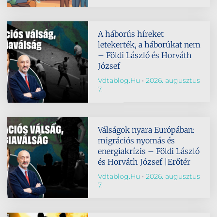
A háborús híreket
letekerték, a háborúkat nem
– Földi László és Horváth
József
Vdtablog.hu
2026. augusztus
7.
Válságok nyara Európában:
migrációs nyomás és
energiakrízis – Földi László
és Horváth József |Erőtér
Vdtablog.hu
2026. augusztus
7.