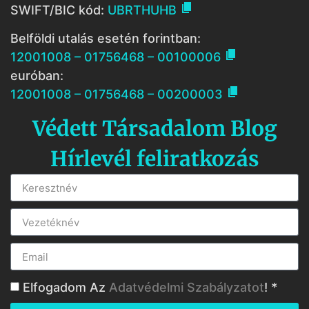

SWIFT/BIC kód:
UBRTHUHB
Belföldi utalás esetén forintban:

12001008 – 01756468 – 00100006
euróban:

12001008 – 01756468 – 00200003
Védett Társadalom Blog
Hírlevél feliratkozás
Elfogadom Az
Adatvédelmi Szabályzatot
! *