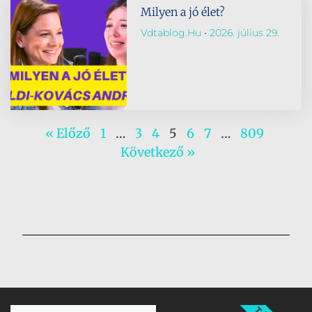
Milyen a jó élet?
Vdtablog.hu
2026. július 29.
« Előző
1
…
3
4
5
6
7
…
809
Következő »