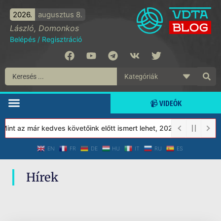
2026.
augusztus 8.
László, Domonkos
Belépés
/
Regisztráció
📹 VIDEÓK
nt az már kedves követőink előtt ismert lehet, 2023-tól a Védett
EN
FR
DE
HU
IT
RU
ES
Hírek