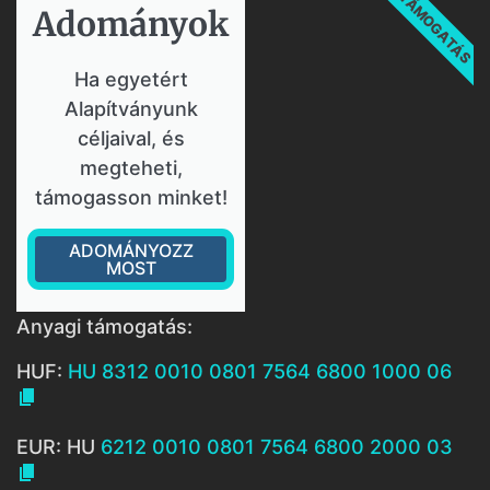
TÁMOGATÁS
Adományok​
Ha egyetért
Alapítványunk
céljaival, és
megteheti,
támogasson minket!
ADOMÁNYOZZ
MOST
Anyagi támogatás:
HUF:
HU 8312 0010 0801 7564 6800 1000 06

EUR: HU
6212 0010 0801 7564 6800 2000 03
