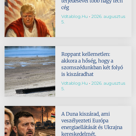
terjedésével több nagy tech
cég
Vdtablog.hu
2026. augusztus
5.
Roppant kellemetlen:
akkora a hőség, hogy a
szomszédunkban két folyó
is kiszáradhat
Vdtablog.hu
2026. augusztus
5.
A Duna kiszárad, ami
veszélyezteti Európa
energiaellátását és Ukrajna
kereskedelmét.