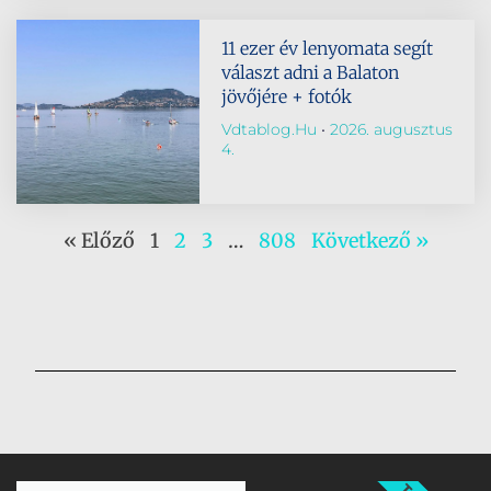
11 ezer év lenyomata segít
választ adni a Balaton
jövőjére + fotók
Vdtablog.hu
2026. augusztus
4.
« Előző
1
2
3
…
808
Következő »