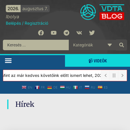
2026.
augusztus 7.
Ibolya
Belépés
/
Regisztráció
📹 VIDEÓK
int az már kedves követőink előtt ismert lehet, 2023-tól a Védet
EN
FR
DE
HU
IT
RU
ES
Hírek