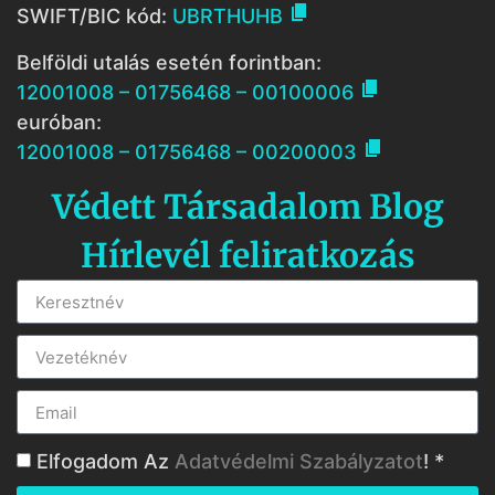

SWIFT/BIC kód:
UBRTHUHB
Belföldi utalás esetén forintban:

12001008 – 01756468 – 00100006
euróban:

12001008 – 01756468 – 00200003
Védett Társadalom Blog
Hírlevél feliratkozás
Elfogadom Az
Adatvédelmi Szabályzatot
! *