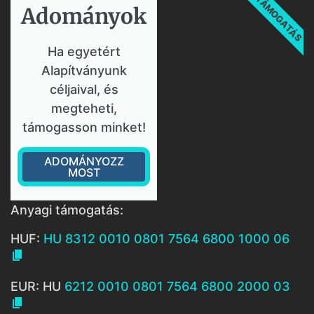
TÁMOGATÁS
Adományok​
Ha egyetért
Alapítványunk
céljaival, és
megteheti,
támogasson minket!
ADOMÁNYOZZ
MOST
Anyagi támogatás:
HUF:
HU 8312 0010 0801 7564 6800 1000 06

EUR: HU
6212 0010 0801 7564 6800 2000 03
