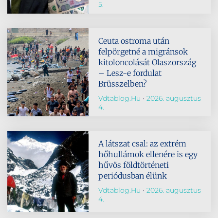
5.
Ceuta ostroma után
felpörgetné a migránsok
kitoloncolását Olaszország
– Lesz-e fordulat
Brüsszelben?
Vdtablog.hu
2026. augusztus
4.
A látszat csal: az extrém
hőhullámok ellenére is egy
hűvös földtörténeti
periódusban élünk
Vdtablog.hu
2026. augusztus
4.