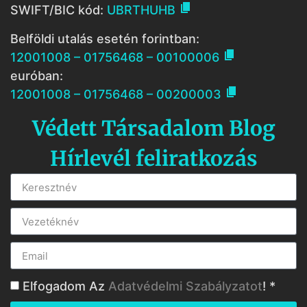

SWIFT/BIC kód:
UBRTHUHB
Belföldi utalás esetén forintban:

12001008 – 01756468 – 00100006
euróban:

12001008 – 01756468 – 00200003
Védett Társadalom Blog
Hírlevél feliratkozás
Elfogadom Az
Adatvédelmi Szabályzatot
! *