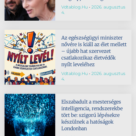
Vdtablog.hu
2026. augusztus
4.
Az egészségügyi miniszter
nővére is kiáll az élet mellett
– újabb hat szervezet
csatlakozikaz életvédők
nyílt leveléhez
Vdtablog.hu
2026. augusztus
4.
Elszabadult a mesterséges
intelligencia, rendszerekbe
tört be: szigorú lépésekre
készülnek a hatóságok
Londonban