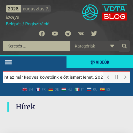
2026.
augusztus 7.
Ibolya
Belépés
/
Regisztráció
📹 VIDEÓK
nt az már kedves követőink előtt ismert lehet, 2023-tól a Védett
EN
FR
DE
HU
IT
RU
ES
Hírek