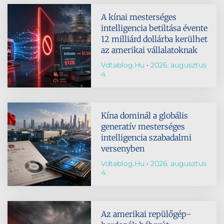
A kínai mesterséges
intelligencia betiltása évente
12 milliárd dollárba kerülhet
az amerikai vállalatoknak
Vdtablog.hu
2026. augusztus
4.
Kína dominál a globális
generatív mesterséges
intelligencia szabadalmi
versenyben
Vdtablog.hu
2026. augusztus
4.
Az amerikai repülőgép-