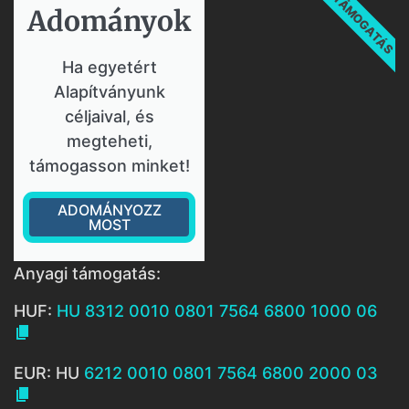
TÁMOGATÁS
Adományok​
Ha egyetért
Alapítványunk
céljaival, és
megteheti,
támogasson minket!
ADOMÁNYOZZ
MOST
Anyagi támogatás:
HUF:
HU 8312 0010 0801 7564 6800 1000 06

EUR: HU
6212 0010 0801 7564 6800 2000 03
