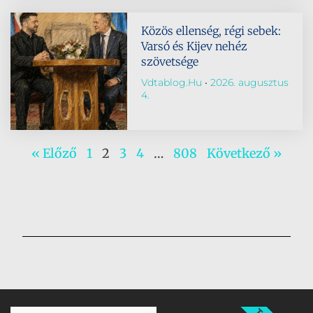
Közös ellenség, régi sebek:
Varsó és Kijev nehéz
szövetsége
Vdtablog.hu
2026. augusztus
4.
« Előző
1
2
3
4
…
808
Következő »