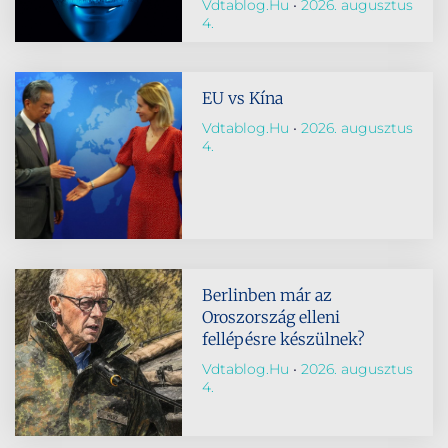
Vdtablog.hu
2026. augusztus
4.
EU vs Kína
Vdtablog.hu
2026. augusztus
4.
Berlinben már az
Oroszország elleni
fellépésre készülnek?
Vdtablog.hu
2026. augusztus
4.