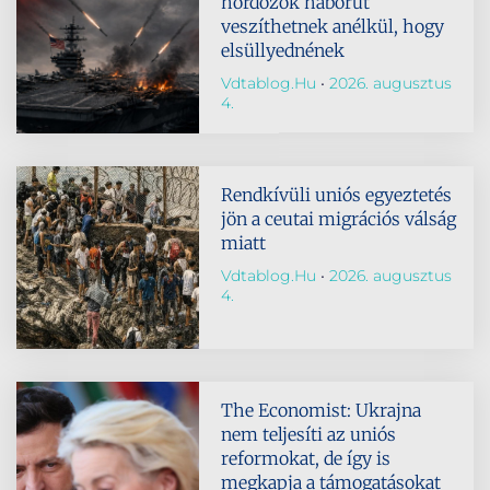
hordozók háborút
veszíthetnek anélkül, hogy
elsüllyednének
Vdtablog.hu
2026. augusztus
4.
Rendkívüli uniós egyeztetés
jön a ceutai migrációs válság
miatt
Vdtablog.hu
2026. augusztus
4.
The Economist: Ukrajna
nem teljesíti az uniós
reformokat, de így is
megkapja a támogatásokat