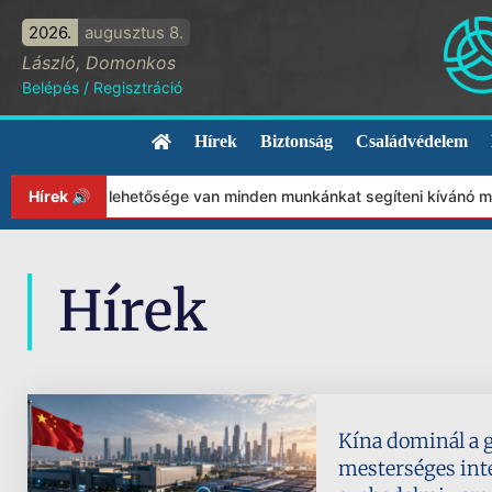
2026.
augusztus 8.
László, Domonkos
Belépés
/
Regisztráció
Hírek
Biztonság
Családvédelem
bből adódóan lehetősége van minden munkánkat segíteni kívánó mag
Hírek 🔊
Hírek
Kína dominál a g
mesterséges inte