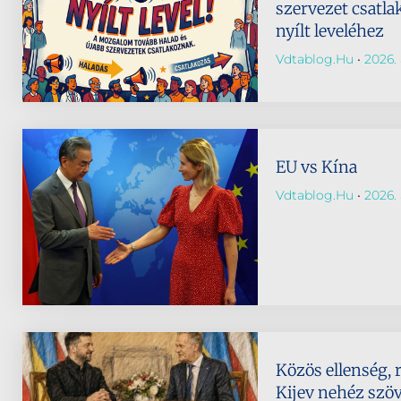
szervezet csatla
nyílt leveléhez
Vdtablog.hu
2026. 
EU vs Kína
Vdtablog.hu
2026. 
Közös ellenség, 
Kijev nehéz szö