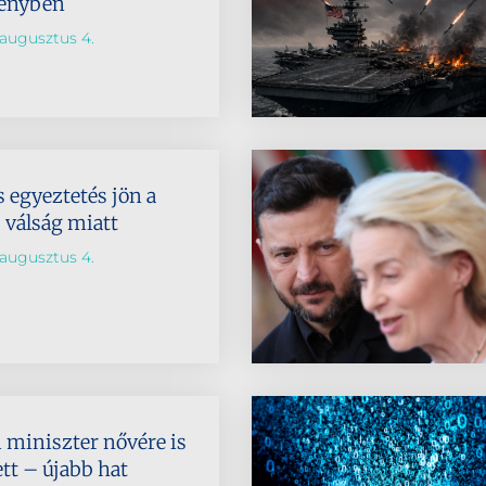
senyben
augusztus 4.
 egyeztetés jön a
 válság miatt
augusztus 4.
 miniszter nővére is
lett – újabb hat