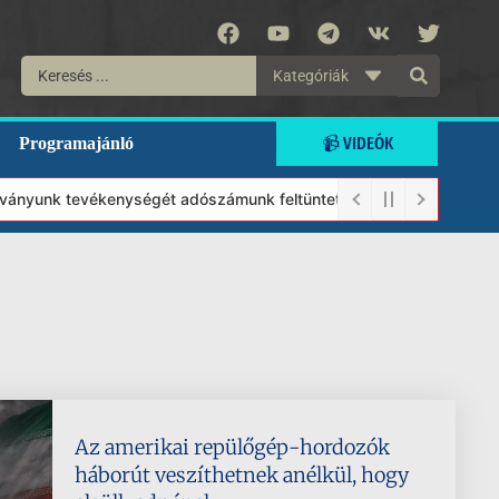
Kategóriák
📹 VIDEÓK
Programajánló
yunk tevékenységét adószámunk feltüntetésével, amely: 19296676-1
Az amerikai repülőgép-hordozók
háborút veszíthetnek anélkül, hogy