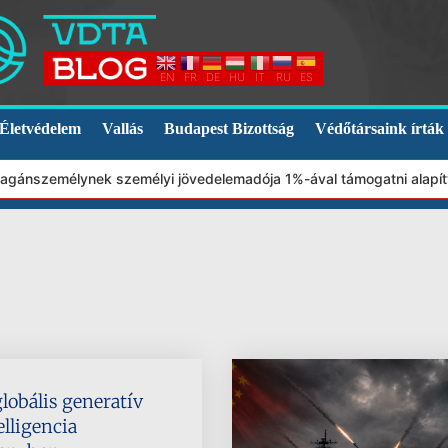
EN
FR
DE
HU
IT
RU
ES
Életvédelem
Vallás
Budapest Bizottság
Védőtársaink írták
ánszemélynek személyi jövedelemadója 1%-ával támogatni alapítván
lobális generatív
lligencia