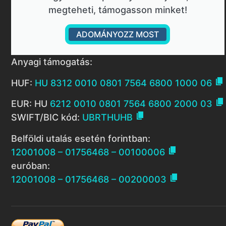
megteheti, támogasson minket!
ADOMÁNYOZZ MOST
Anyagi támogatás:

HUF:
HU 8312 0010 0801 7564 6800 1000 06

EUR: HU
6212 0010 0801 7564 6800 2000 03

SWIFT/BIC kód:
UBRTHUHB
Belföldi utalás esetén forintban:

12001008 – 01756468 – 00100006
euróban:

12001008 – 01756468 – 00200003