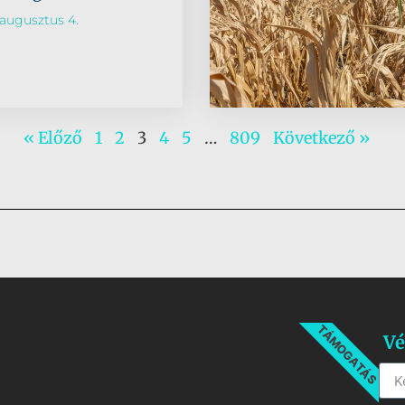
augusztus 4.
« Előző
1
2
3
4
5
…
809
Következő »
TÁMOGATÁS
Vé