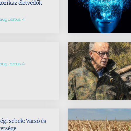
kozikaz életvédők
augusztus 4.
augusztus 4.
régi sebek: Varsó és
vetsége