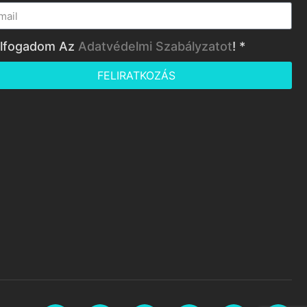
lfogadom Az
Adatvédelmi Szabályzatot
! *
FELIRATKOZÁS