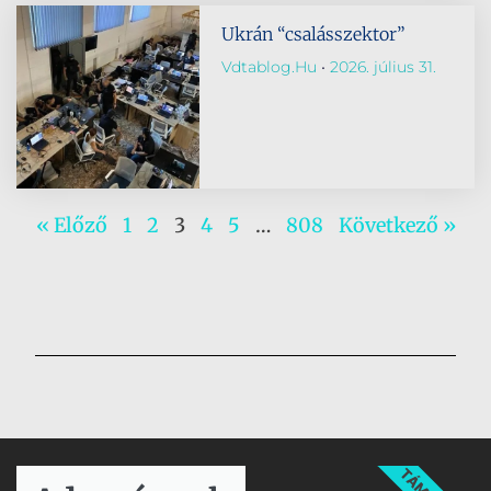
Ukrán “csalásszektor”
Vdtablog.hu
2026. július 31.
« Előző
1
2
3
4
5
…
808
Következő »