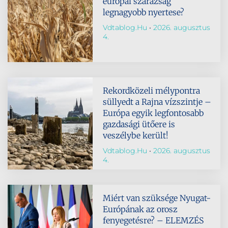
európai szárazság
legnagyobb nyertese?
Vdtablog.hu
2026. augusztus
4.
Rekordközeli mélypontra
süllyedt a Rajna vízszintje –
Európa egyik legfontosabb
gazdasági ütőere is
veszélybe került!
Vdtablog.hu
2026. augusztus
4.
Miért van szüksége Nyugat-
Európának az orosz
fenyegetésre? – ELEMZÉS