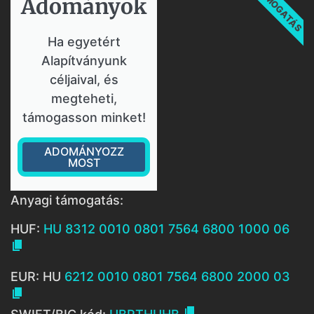
TÁMOGATÁS
Adományok​
Ha egyetért
Alapítványunk
céljaival, és
megteheti,
támogasson minket!
ADOMÁNYOZZ
MOST
Anyagi támogatás:
HUF:
HU 8312 0010 0801 7564 6800 1000 06

EUR: HU
6212 0010 0801 7564 6800 2000 03

