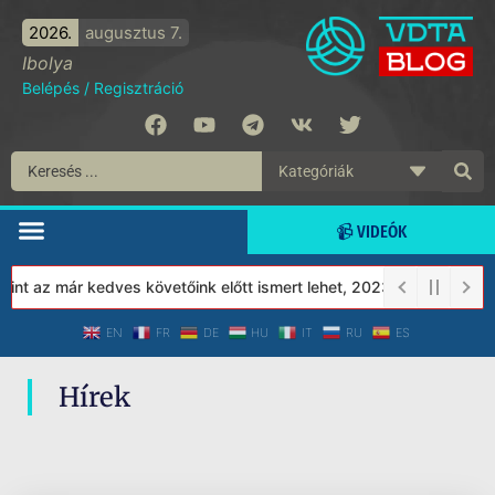
2026.
augusztus 7.
Ibolya
Belépés
/
Regisztráció
📹 VIDEÓK
nt az már kedves követőink előtt ismert lehet, 2023-tól a Védett
EN
FR
DE
HU
IT
RU
ES
Hírek