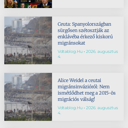
Ceuta: Spanyolországban
sürgősen szétosztják az
enklávéba érkező kiskorú
migránsokat
Vdtablog.hu
2026. augusztus
4.
Alice Weidel a ceutai
migránsinvázióról: Nem
ismétlődhet meg a 2015-ös
migrációs válság!
Vdtablog.hu
2026. augusztus
4.