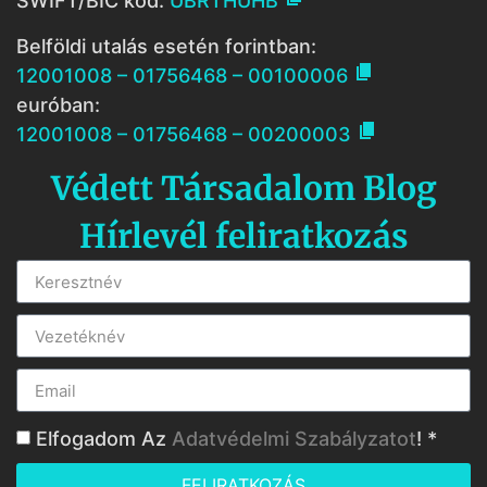
SWIFT/BIC kód:
UBRTHUHB
Belföldi utalás esetén forintban:

12001008 – 01756468 – 00100006
euróban:

12001008 – 01756468 – 00200003
Védett Társadalom Blog
Hírlevél feliratkozás
Elfogadom Az
Adatvédelmi Szabályzatot
! *
FELIRATKOZÁS