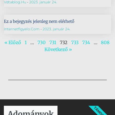
Vdtablog.hu
2023. január 24.
Ez a bejegyzés jelenleg nem elérhető
Internetfigyelo.com
2023. január 24.
« Előző
1
…
730
731
732
733
734
…
808
Következő »
TÁMOGATÁS
Adományok​