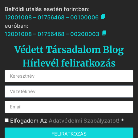
Belföldi utalás esetén forintban:

12001008 – 01756468 – 00100006
euróban:

12001008 – 01756468 – 00200003
Védett Társadalom Blog
Hírlevél feliratkozás
Elfogadom Az
Adatvédelmi Szabályzatot
! *
FELIRATKOZÁS