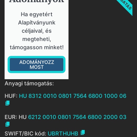
Ha egyetért
Alapítványunk
céljaival, és
megteheti,
támogasson minket!
ADOMÁNYOZZ
MOST
Anyagi támogatás:
HUF:
HU 8312 0010 0801 7564 6800 1000 06

EUR: HU
6212 0010 0801 7564 6800 2000 03


SWIFT/BIC kód:
UBRTHUHB