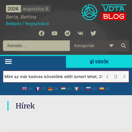
2026.
augusztus 6.
Berta, Bettina
Belépés
/
Regisztráció
📹 VIDEÓK
! Mint az már kedves követőink előtt ismert lehet, 2023-tól a Véd
EN
FR
DE
HU
IT
RU
ES
Hírek