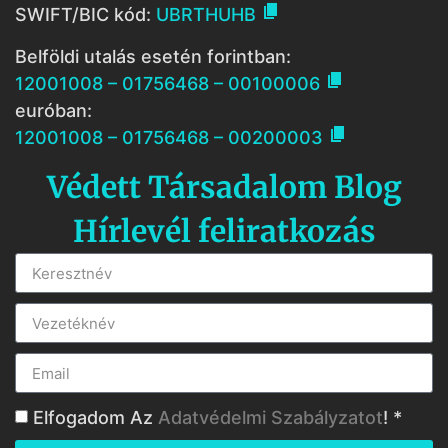

SWIFT/BIC kód:
UBRTHUHB
Belföldi utalás esetén forintban:

12001008 – 01756468 – 00100006
euróban:

12001008 – 01756468 – 00200003
Védett Társadalom Blog
Hírlevél feliratkozás
Elfogadom Az
Adatvédelmi Szabályzatot
! *