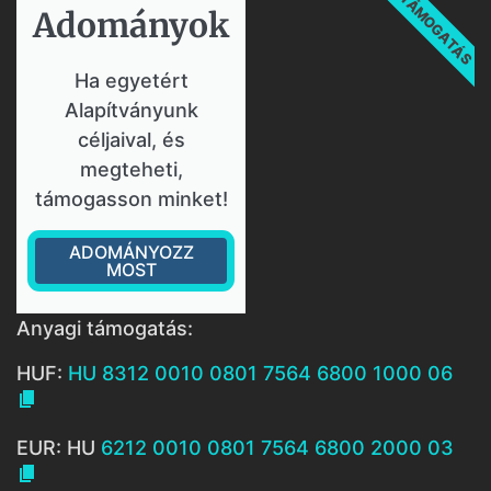
TÁMOGATÁS
Adományok​
Ha egyetért
Alapítványunk
céljaival, és
megteheti,
támogasson minket!
ADOMÁNYOZZ
MOST
Anyagi támogatás:
HUF:
HU 8312 0010 0801 7564 6800 1000 06

EUR: HU
6212 0010 0801 7564 6800 2000 03
