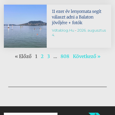
11 ezer év lenyomata segít
választ adni a Balaton
jövőjére + fotók
Vdtablog.hu
2026. augusztus
4.
« Előző
1
2
3
…
808
Következő »