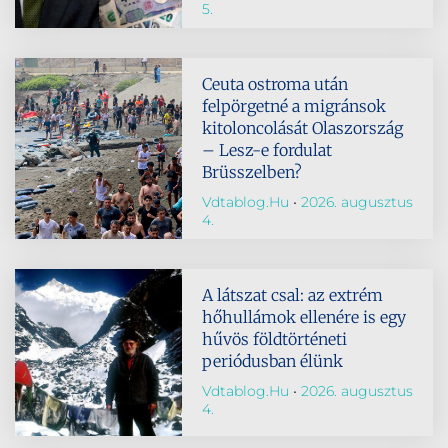
5.
Ceuta ostroma után
felpörgetné a migránsok
kitoloncolását Olaszország
– Lesz-e fordulat
Brüsszelben?
Vdtablog.hu
2026. augusztus
4.
A látszat csal: az extrém
hőhullámok ellenére is egy
hűvös földtörténeti
periódusban élünk
Vdtablog.hu
2026. augusztus
4.