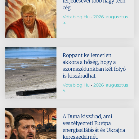
terjedésével több nagy tech
cég
Vdtablog.hu
2026. augusztus
5.
Roppant kellemetlen:
akkora a hőség, hogy a
szomszédunkban két folyó
is kiszáradhat
Vdtablog.hu
2026. augusztus
5.
A Duna kiszárad, ami
veszélyezteti Európa
energiaellátását és Ukrajna
kereskedelmét.