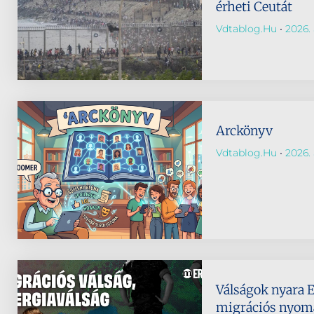
érheti Ceutát
Vdtablog.hu
2026. 
Arckönyv
Vdtablog.hu
2026. 
Válságok nyara 
migrációs nyomá