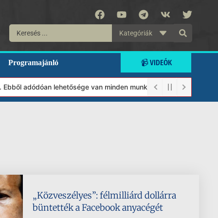
Kategóriák
📹 VIDEÓK
Programajánló
 Ebből adódóan lehetősége van minden munkánkat segíteni kívánó m
„Közveszélyes”: félmilliárd dollárra
büntették a Facebook anyacégét