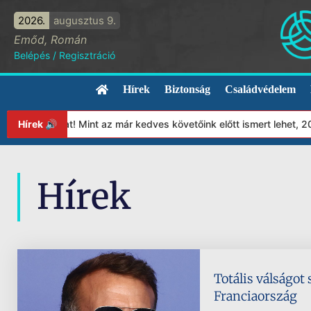
2026.
augusztus 9.
Emőd, Román
Belépés
/
Regisztráció
Hírek
Biztonság
Családvédelem
ítványunkat! Mint az már kedves követőink előtt ismert lehet, 202
Hírek 🔊
Hírek
Totális válságot
Franciaország