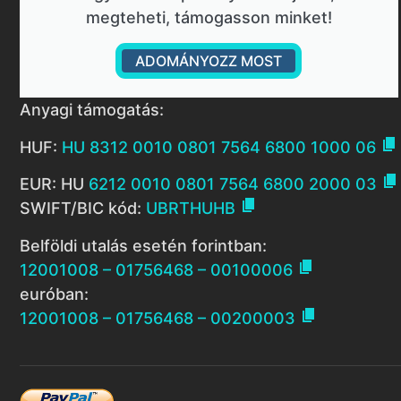
megteheti, támogasson minket!
ADOMÁNYOZZ MOST
Anyagi támogatás:

HUF:
HU 8312 0010 0801 7564 6800 1000 06

EUR: HU
6212 0010 0801 7564 6800 2000 03

SWIFT/BIC kód:
UBRTHUHB
Belföldi utalás esetén forintban:

12001008 – 01756468 – 00100006
euróban:

12001008 – 01756468 – 00200003