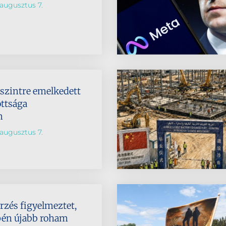
augusztus 7.
dszintre emelkedett
ttsága
n
augusztus 7.
rzés figyelmeztet,
pén újabb roham