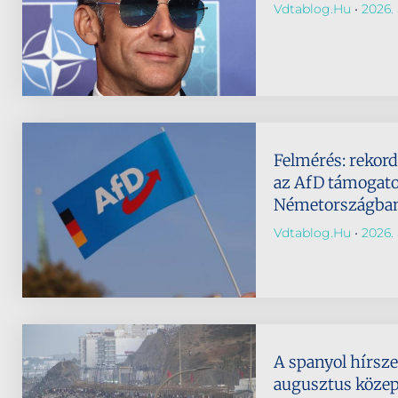
Vdtablog.hu
2026. 
Felmérés: rekor
az AfD támogato
Németországba
Vdtablog.hu
2026. 
A spanyol hírsze
augusztus köze