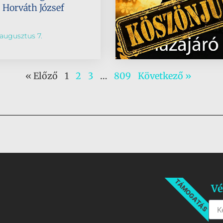
s Horváth József
augusztus 7.
« Előző
1
2
3
…
809
Következő »
TÁMOGATÁS
Vé