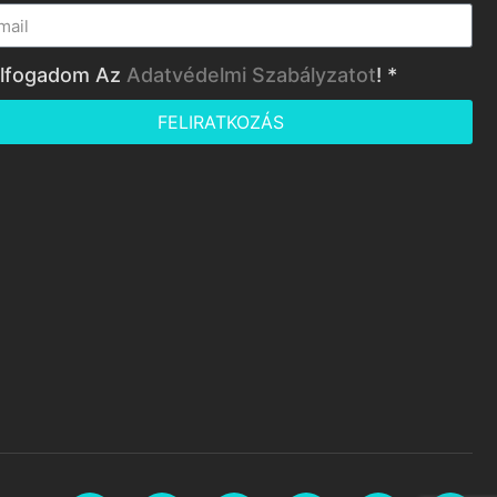
lfogadom Az
Adatvédelmi Szabályzatot
! *
FELIRATKOZÁS