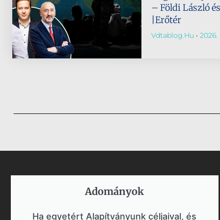
– Földi László é
|Erőtér
Vdtablog.hu
2026. 
Adományok​
Ha egyetért Alapítványunk céljaival, és