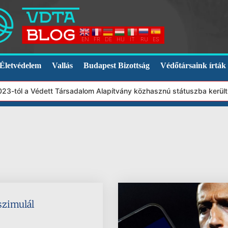
EN
FR
DE
HU
IT
RU
ES
Életvédelem
Vallás
Budapest Bizottság
Védőtársaink írták
3-tól a Védett Társadalom Alapítvány közhasznú státuszba került.
 szimulál