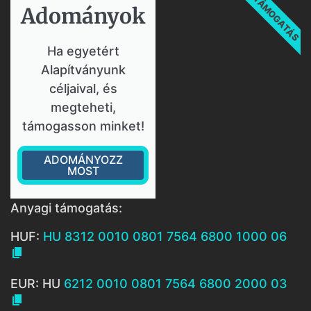
TÁMOGATÁS
Adományok​
Ha egyetért
Alapítványunk
céljaival, és
megteheti,
támogasson minket!
ADOMÁNYOZZ
MOST
Anyagi támogatás:
HUF:
HU 8312 0010 0801 7564 6800 1000 06

EUR: HU
6212 0010 0801 7564 6800 2000 03
