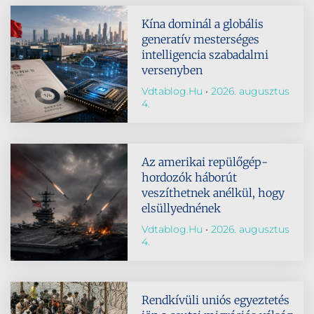
Kína dominál a globális
generatív mesterséges
intelligencia szabadalmi
versenyben
Vdtablog.hu
2026. augusztus
4.
Az amerikai repülőgép-
hordozók háborút
veszíthetnek anélkül, hogy
elsüllyednének
Vdtablog.hu
2026. augusztus
4.
Rendkívüli uniós egyeztetés