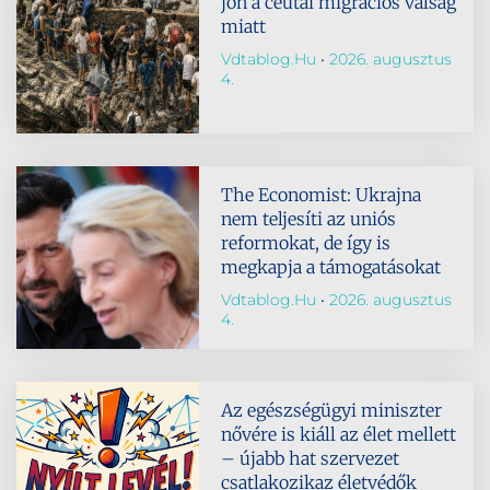
jön a ceutai migrációs válság
miatt
Vdtablog.hu
2026. augusztus
4.
The Economist: Ukrajna
nem teljesíti az uniós
reformokat, de így is
megkapja a támogatásokat
Vdtablog.hu
2026. augusztus
4.
Az egészségügyi miniszter
nővére is kiáll az élet mellett
– újabb hat szervezet
csatlakozikaz életvédők