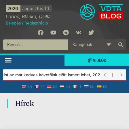
2026.
augusztus 10.
Lőrinc, Blanka, Csilla
Belépés
/
Regisztráció
📹 VIDEÓK
nt az már kedves követőink előtt ismert lehet, 2023-tól a Védett
EN
FR
DE
HU
IT
RU
ES
Hírek