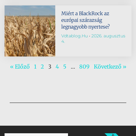
Miért a BlackRock az
európai szárazság
legnagyobb nyertese?
Vdtablog.hu
2026. augusztus
4.
« Előző
1
2
3
4
5
…
809
Következő »