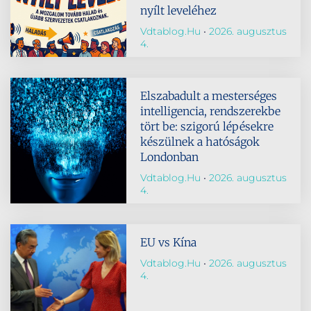
nyílt leveléhez
Vdtablog.hu
2026. augusztus
4.
Elszabadult a mesterséges
intelligencia, rendszerekbe
tört be: szigorú lépésekre
készülnek a hatóságok
Londonban
Vdtablog.hu
2026. augusztus
4.
EU vs Kína
Vdtablog.hu
2026. augusztus
4.