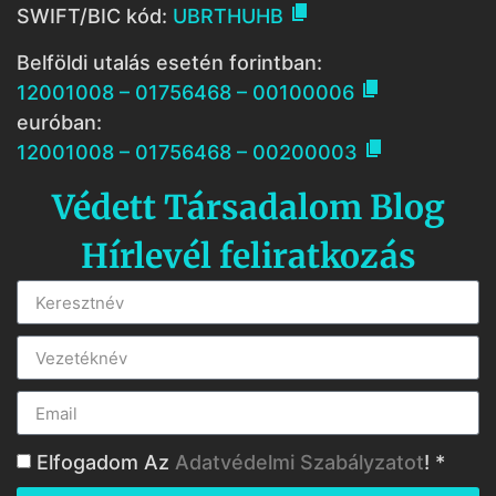

SWIFT/BIC kód:
UBRTHUHB
Belföldi utalás esetén forintban:

12001008 – 01756468 – 00100006
euróban:

12001008 – 01756468 – 00200003
Védett Társadalom Blog
Hírlevél feliratkozás
Elfogadom Az
Adatvédelmi Szabályzatot
! *