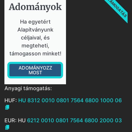
TÁMOGATÁS
Adományok​
Ha egyetért
Alapítványunk
céljaival, és
megteheti,
támogasson minket!
ADOMÁNYOZZ
MOST
Anyagi támogatás:
HUF:
HU 8312 0010 0801 7564 6800 1000 06

EUR: HU
6212 0010 0801 7564 6800 2000 03
