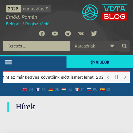
2026.
augusztus 9.
Emőd, Román
Belépés
/
Regisztráció
📹 VIDEÓK
nt az már kedves követőink előtt ismert lehet, 2023-tól a Védett
EN
FR
DE
HU
IT
RU
ES
Hírek