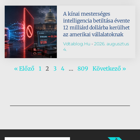
A kínai mesterséges
intelligencia betiltása évente
12 milliárd dollárba kerülhet
az amerikai vállalatoknak
Vdtablog.hu
2026. augusztus
4.
« Előző
1
2
3
4
…
809
Következő »