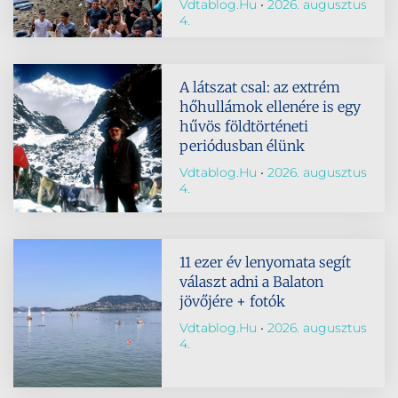
Vdtablog.hu
2026. augusztus
4.
A látszat csal: az extrém
hőhullámok ellenére is egy
hűvös földtörténeti
periódusban élünk
Vdtablog.hu
2026. augusztus
4.
11 ezer év lenyomata segít
választ adni a Balaton
jövőjére + fotók
Vdtablog.hu
2026. augusztus
4.