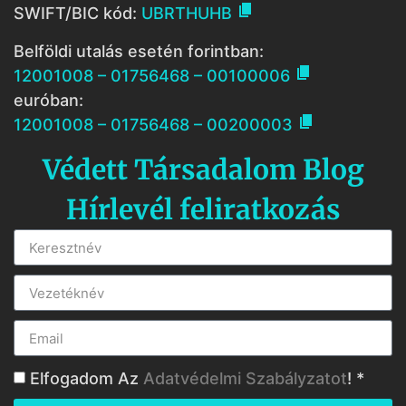

SWIFT/BIC kód:
UBRTHUHB
Belföldi utalás esetén forintban:

12001008 – 01756468 – 00100006
euróban:

12001008 – 01756468 – 00200003
Védett Társadalom Blog
Hírlevél feliratkozás
Elfogadom Az
Adatvédelmi Szabályzatot
! *