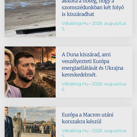
akkora a hőség, hogy a
szomszédunkban két folyó
is kiszáradhat
Vdtablog.hu
2026. augusztus
5.
A Duna kiszárad, ami
veszélyezteti Európa
energiaellátását és Ukrajna
kereskedelmét.
Vdtablog.hu
2026. augusztus
5.
Európa a Macron utáni
korszakra készül
Vdtablog.hu
2026. augusztus
5.