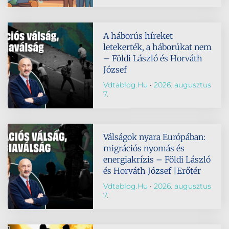
A háborús híreket
letekerték, a háborúkat nem
– Földi László és Horváth
József
Vdtablog.hu
2026. augusztus
7.
Válságok nyara Európában:
migrációs nyomás és
energiakrízis – Földi László
és Horváth József |Erőtér
Vdtablog.hu
2026. augusztus
7.