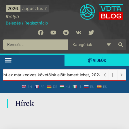
2026.
augusztus 7.
Ibolya
Belépés
/
Regisztráció
📹 VIDEÓK
nt az már kedves követőink előtt ismert lehet, 2023-tól a Védett
EN
FR
DE
HU
IT
RU
ES
Hírek