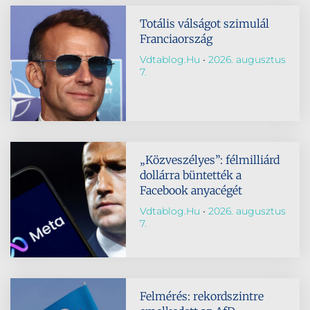
Totális válságot szimulál
Franciaország
Vdtablog.hu
2026. augusztus
7.
„Közveszélyes”: félmilliárd
dollárra büntették a
Facebook anyacégét
Vdtablog.hu
2026. augusztus
7.
Felmérés: rekordszintre