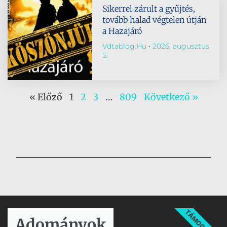
Sikerrel zárult a gyűjtés,
tovább halad végtelen útján
a Hazajáró
Vdtablog.hu
2026. augusztus
5.
« Előző
1
2
3
…
809
Következő »
TÁMOGATÁS
Adományok​