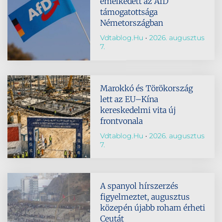
emelkedett az AfD
támogatottsága
Németországban
Vdtablog.hu
2026. augusztus
7.
Marokkó és Törökország
lett az EU–Kína
kereskedelmi vita új
frontvonala
Vdtablog.hu
2026. augusztus
7.
A spanyol hírszerzés
figyelmeztet, augusztus
közepén újabb roham érheti
Ceutát