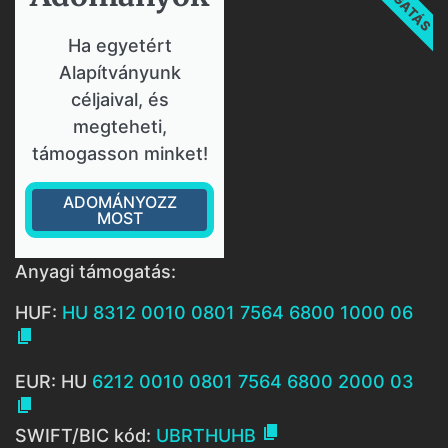
Ha egyetért
Alapítványunk
céljaival, és
megteheti,
támogasson minket!
ADOMÁNYOZZ
MOST
Anyagi támogatás:
HUF:
HU 8312 0010 0801 7564 6800 1000 06

EUR: HU
6212 0010 0801 7564 6800 2000 03


SWIFT/BIC kód:
UBRTHUHB