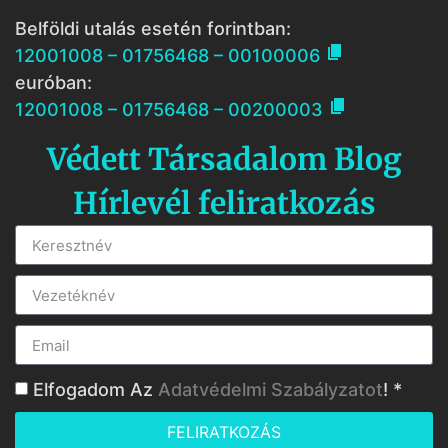
Belföldi utalás esetén forintban:

12001008 – 01756468 – 00100006
euróban:

12001008 – 01756468 – 00200003
Védett Társadalom Blog
Hírlevél feliratkozás
Elfogadom Az
Adatvédelmi Szabályzatot
! *
FELIRATKOZÁS