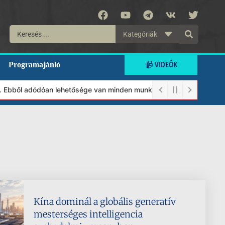
Kategóriák
📹 VIDEÓK
Programajánló
 Ebből adódóan lehetősége van minden munkánkat segíteni kívánó m
Kína dominál a globális generatív
mesterséges intelligencia