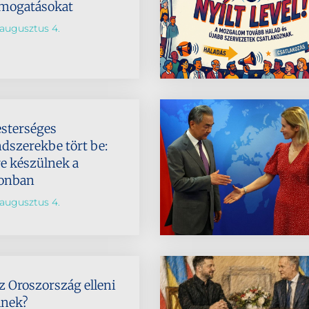
ámogatásokat
augusztus 4.
esterséges
ndszerekbe tört be:
e készülnek a
onban
augusztus 4.
z Oroszország elleni
lnek?