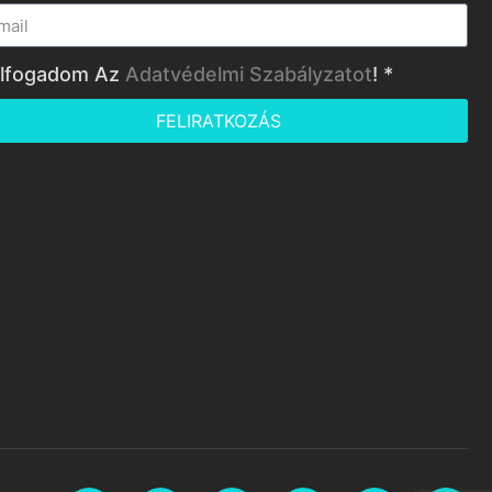
lfogadom Az
Adatvédelmi Szabályzatot
! *
FELIRATKOZÁS