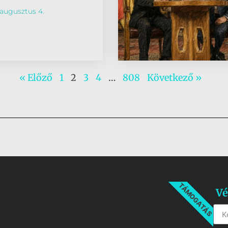
augusztus 4.
« Előző
1
2
3
4
…
808
Következő »
TÁMOGATÁS
Vé