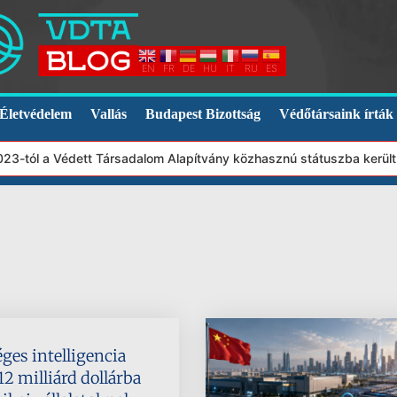
EN
FR
DE
HU
IT
RU
ES
Életvédelem
Vallás
Budapest Bizottság
Védőtársaink írták
3-tól a Védett Társadalom Alapítvány közhasznú státuszba került.
ges intelligencia
12 milliárd dollárba