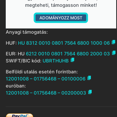
megteheti, támogasson minket!
ADOMÁNYOZZ MOST
Anyagi támogatás:

HUF:
HU 8312 0010 0801 7564 6800 1000 06

EUR: HU
6212 0010 0801 7564 6800 2000 03

SWIFT/BIC kód:
UBRTHUHB
Belföldi utalás esetén forintban:

12001008 – 01756468 – 00100006
euróban:

12001008 – 01756468 – 00200003