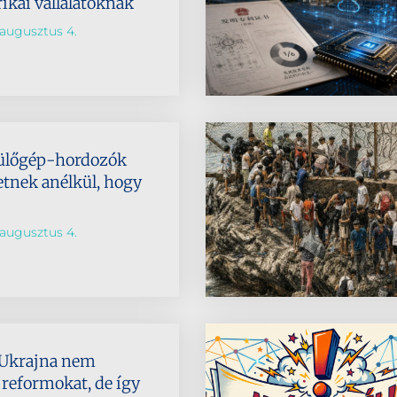
ikai vállalatoknak
augusztus 4.
pülőgép-hordozók
etnek anélkül, hogy
augusztus 4.
 Ukrajna nem
s reformokat, de így