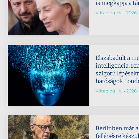
is megkapja a t
Vdtablog.hu
2026. 
Elszabadult a m
intelligencia, re
szigorú lépésekr
hatóságok Lond
Vdtablog.hu
2026. 
Berlinben már a
fellépésre készü