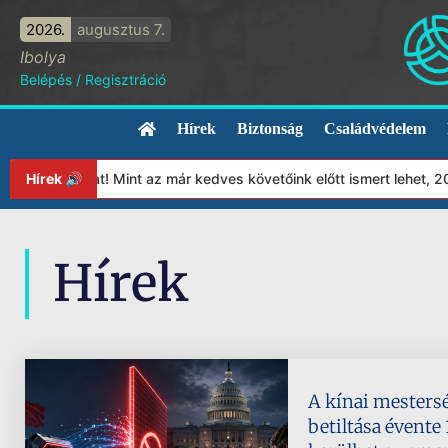
2026.
augusztus 7.
Ibolya
Belépés
/
Regisztráció
Hírek
Biztonság
Családvédelem
tványunkat! Mint az már kedves követőink előtt ismert lehet, 202
Hírek 🔊
Hírek
A kínai mestersé
betiltása évente 