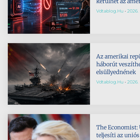
kerülhet az amer
Vdtablog.hu
2026. 
Az amerikai re
háborút veszíth
elsüllyednének
Vdtablog.hu
2026. 
The Economist:
teljesíti az unió