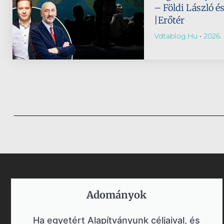
– Földi László é
|Erőtér
Vdtablog.hu
2026. 
Adományok​
Ha egyetért Alapítványunk céljaival, és