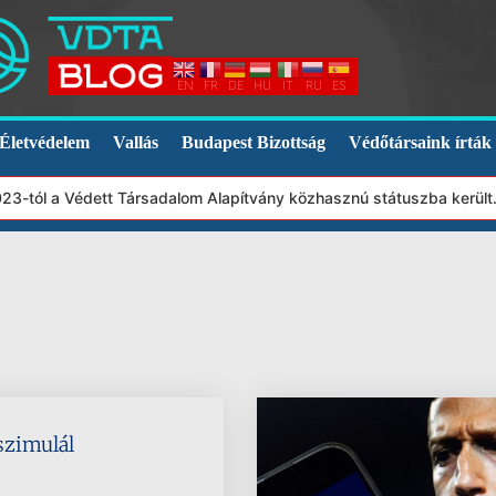
EN
FR
DE
HU
IT
RU
ES
Életvédelem
Vallás
Budapest Bizottság
Védőtársaink írták
3-tól a Védett Társadalom Alapítvány közhasznú státuszba került.
 szimulál