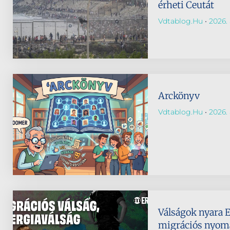
érheti Ceutát
Vdtablog.hu
2026. 
Arckönyv
Vdtablog.hu
2026. 
Válságok nyara 
migrációs nyomá