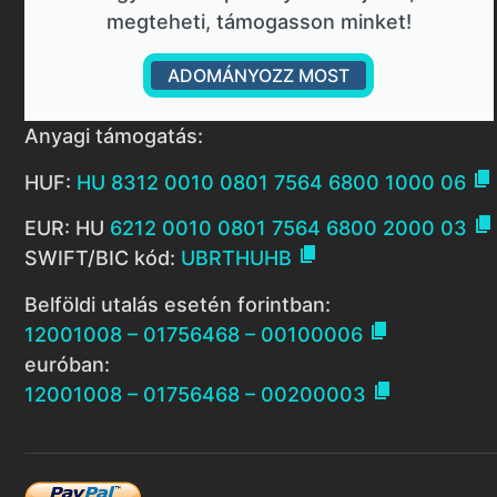
megteheti, támogasson minket!
ADOMÁNYOZZ MOST
Anyagi támogatás:

HUF:
HU 8312 0010 0801 7564 6800 1000 06

EUR: HU
6212 0010 0801 7564 6800 2000 03

SWIFT/BIC kód:
UBRTHUHB
Belföldi utalás esetén forintban:

12001008 – 01756468 – 00100006
euróban:

12001008 – 01756468 – 00200003