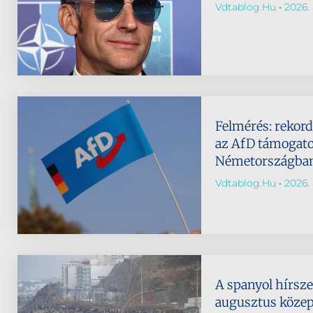
Vdtablog.hu
2026. 
Felmérés: rekor
az AfD támogato
Németországba
Vdtablog.hu
2026. 
A spanyol hírsze
augusztus köze