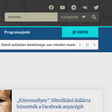
Kategóriák
📹 VIDEÓK
Programajánló
 Ebből adódóan lehetősége van minden munkánkat segíteni kívánó m
„Közveszélyes”: félmilliárd dollárra
büntették a Facebook anyacégét