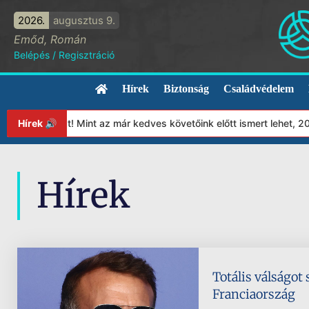
2026.
augusztus 9.
Emőd, Román
Belépés
/
Regisztráció
Hírek
Biztonság
Családvédelem
tványunkat! Mint az már kedves követőink előtt ismert lehet, 202
Hírek 🔊
Hírek
Totális válságot
Franciaország