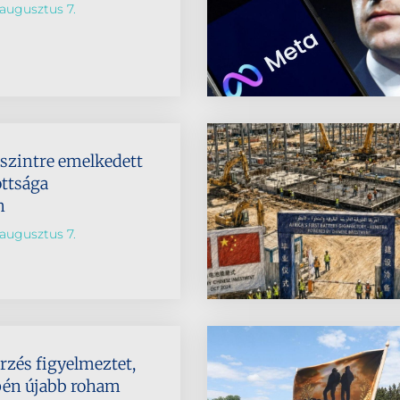
augusztus 7.
dszintre emelkedett
ttsága
n
augusztus 7.
rzés figyelmeztet,
pén újabb roham