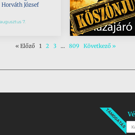
s Horváth József
augusztus 7.
« Előző
1
2
3
…
809
Következő »
TÁMOGATÁS
Vé