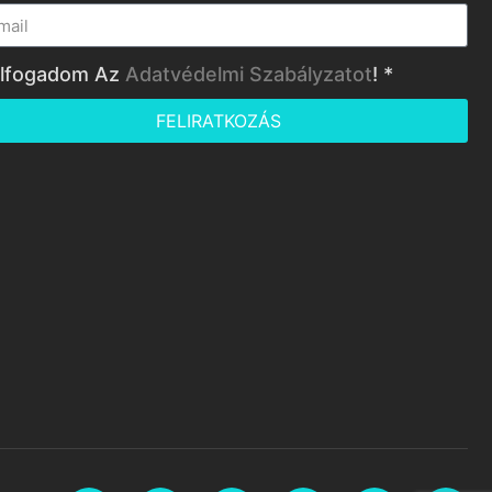
lfogadom Az
Adatvédelmi Szabályzatot
! *
FELIRATKOZÁS