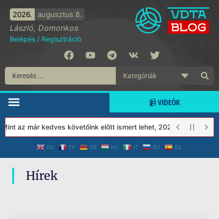
2026.
augusztus 8.
László, Domonkos
Belépés
/
Regisztráció
📹 VIDEÓK
int az már kedves követőink előtt ismert lehet, 2023-tól a Védett
EN
FR
DE
HU
IT
RU
ES
Hírek