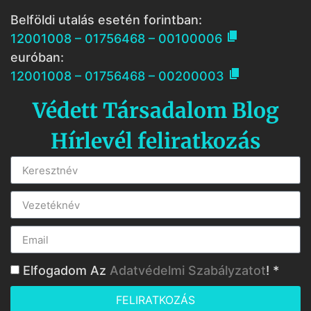
Belföldi utalás esetén forintban:

12001008 – 01756468 – 00100006
euróban:

12001008 – 01756468 – 00200003
Védett Társadalom Blog
Hírlevél feliratkozás
Elfogadom Az
Adatvédelmi Szabályzatot
! *
FELIRATKOZÁS