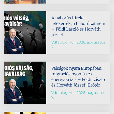
A háborús híreket
letekerték, a háborúkat nem
– Földi László és Horváth
József
Vdtablog.hu
2026. augusztus
7.
Válságok nyara Európában:
migrációs nyomás és
energiakrízis – Földi László
és Horváth József |Erőtér
Vdtablog.hu
2026. augusztus
7.