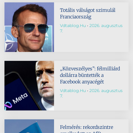
Totális válságot szimulál
Franciaország
Vdtablog.hu
2026. augusztus
7.
„Közveszélyes”: félmilliárd
dollárra büntették a
Facebook anyacégét
Vdtablog.hu
2026. augusztus
7.
Felmérés: rekordszintre