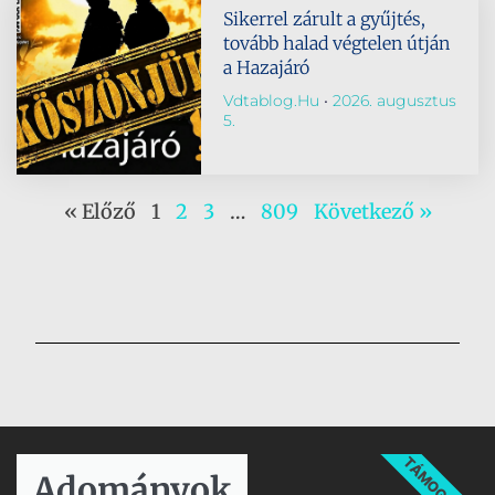
Sikerrel zárult a gyűjtés,
tovább halad végtelen útján
a Hazajáró
Vdtablog.hu
2026. augusztus
5.
« Előző
1
2
3
…
809
Következő »
TÁMOGATÁS
Adományok​