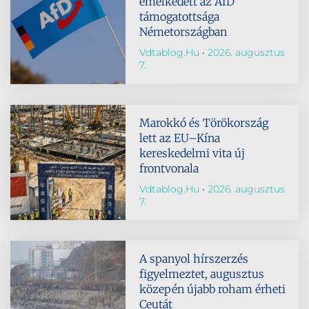
emelkedett az AfD
támogatottsága
Németországban
Vdtablog.hu
2026. augusztus
7.
Marokkó és Törökország
lett az EU–Kína
kereskedelmi vita új
frontvonala
Vdtablog.hu
2026. augusztus
7.
A spanyol hírszerzés
figyelmeztet, augusztus
közepén újabb roham érheti
Ceutát