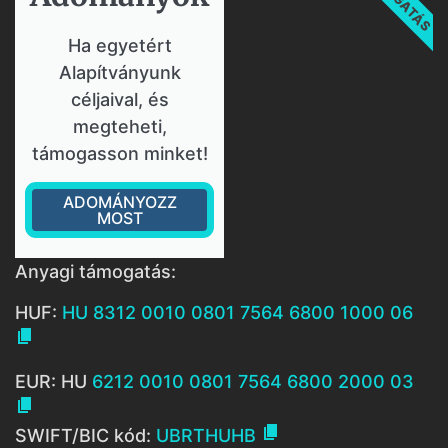
Ha egyetért
Alapítványunk
céljaival, és
megteheti,
támogasson minket!
ADOMÁNYOZZ
MOST
Anyagi támogatás:
HUF:
HU 8312 0010 0801 7564 6800 1000 06

EUR: HU
6212 0010 0801 7564 6800 2000 03


SWIFT/BIC kód:
UBRTHUHB