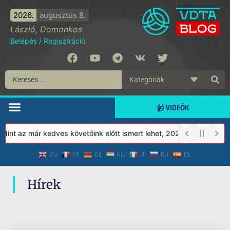
2026.
augusztus 8.
László, Domonkos
Belépés
/
Regisztráció
📹 VIDEÓK
int az már kedves követőink előtt ismert lehet, 2023-tól a Védett
EN
FR
DE
HU
IT
RU
ES
Hírek