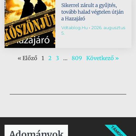
Sikerrel zárult a gyűjtés,
tovább halad végtelen útján
a Hazajáró
Vdtablog.hu
2026. augusztus
5.
« Előző
1
2
3
…
809
Következő »
TÁMOGATÁS
Adományok​