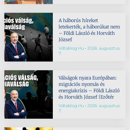
A háborús híreket
letekerték, a háborúkat nem
– Földi László és Horváth
József
Vdtablog.hu
2026. augusztus
7.
Válságok nyara Európában:
migrációs nyomás és
energiakrízis – Földi László
és Horváth József |Erőtér
Vdtablog.hu
2026. augusztus
7.