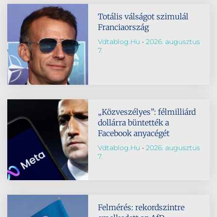
Totális válságot szimulál
Franciaország
Vdtablog.hu
2026. augusztus
7.
„Közveszélyes”: félmilliárd
dollárra büntették a
Facebook anyacégét
Vdtablog.hu
2026. augusztus
7.
Felmérés: rekordszintre