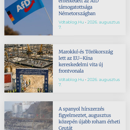
emelkedett az AfD
támogatottsága
Németországban
Vdtablog.hu
2026. augusztus
7.
Marokkó és Törökország
lett az EU–Kína
kereskedelmi vita új
frontvonala
Vdtablog.hu
2026. augusztus
7.
A spanyol hírszerzés
figyelmeztet, augusztus
közepén újabb roham érheti
Ceutát