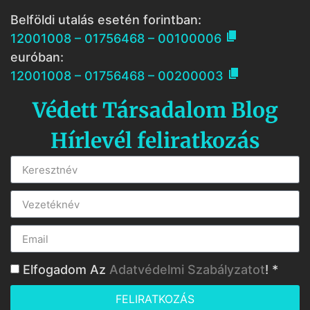
Belföldi utalás esetén forintban:

12001008 – 01756468 – 00100006
euróban:

12001008 – 01756468 – 00200003
Védett Társadalom Blog
Hírlevél feliratkozás
Elfogadom Az
Adatvédelmi Szabályzatot
! *
FELIRATKOZÁS