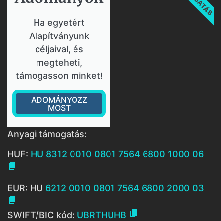
Ha egyetért
Alapítványunk
céljaival, és
megteheti,
támogasson minket!
ADOMÁNYOZZ
MOST
Anyagi támogatás:
HUF:
HU 8312 0010 0801 7564 6800 1000 06

EUR: HU
6212 0010 0801 7564 6800 2000 03


SWIFT/BIC kód:
UBRTHUHB