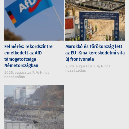
Felmérés: rekordszintre
Marokkó és Törökország lett
emelkedett az AfD
az EU–Kína kereskedelmi vita
támogatottsága
új frontvonala
Németországban
2026. augusztus 7.
Nincs
hozzászólás
2026. augusztus 7.
Nincs
hozzászólás