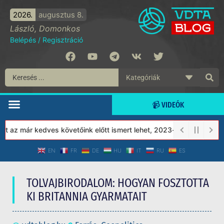
2026.
augusztus 8.
László, Domonkos
Belépés
/
Regisztráció
📹 VIDEÓK
már kedves követőink előtt ismert lehet, 2023-tól a Védett Társa
EN
FR
DE
HU
IT
RU
ES
TOLVAJBIRODALOM: HOGYAN FOSZTOTTA
KI BRITANNIA GYARMATAIT