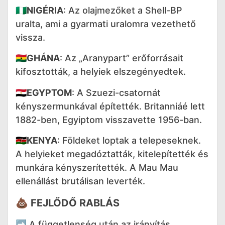
🇳🇬
NIGÉRIA
: Az olajmezőket a Shell-BP
uralta, ami a gyarmati uralomra vezethető
vissza.
🇬🇭
GHÁNA
: Az „Aranypart” erőforrásait
kifosztották, a helyiek elszegényedtek.
🇪🇬
EGYPTOM
: A Szuezi-csatornát
kényszermunkával építették. Britanniáé lett
1882-ben, Egyiptom visszavette 1956-ban.
🇰🇪
KENYA
: Földeket loptak a telepeseknek.
A helyieket megadóztatták, kitelepítették és
munkára kényszerítették. A Mau Mau
ellenállást brutálisan leverték.
💩
FEJLŐDŐ RABLÁS
➡️ A függetlenség után az irányítás