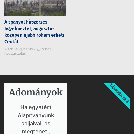
A spanyol hírszerzés
figyelmeztet, augusztus
közepén újabb roham érheti
Ceutát
2026. augusztus 7.
Nincs
hozzászólás
TÁMOGATÁS
Adományok​
Ha egyetért
Alapítványunk
céljaival, és
megteheti,