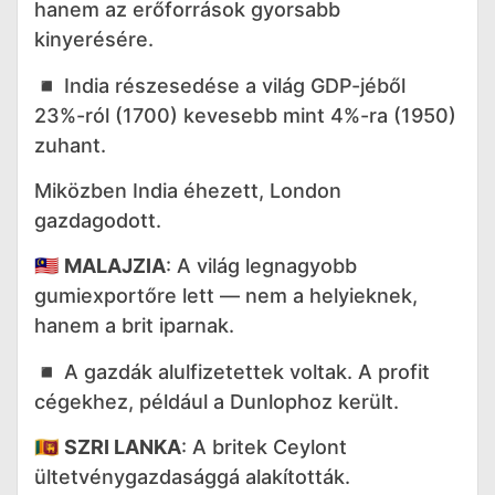
hanem az erőforrások gyorsabb
kinyerésére.
◾️ India részesedése a világ GDP-jéből
23%-ról (1700) kevesebb mint 4%-ra (1950)
zuhant.
Miközben India éhezett, London
gazdagodott.
🇲🇾
MALAJZIA
: A világ legnagyobb
gumiexportőre lett — nem a helyieknek,
hanem a brit iparnak.
◾️ A gazdák alulfizetettek voltak. A profit
cégekhez, például a Dunlophoz került.
🇱🇰
SZRI LANKA
: A britek Ceylont
ültetvénygazdasággá alakították.