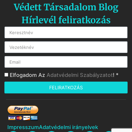
Védett Társadalom Blog
Hírlevél feliratkozás
Elfogadom Az
Adatvédelmi Szabályzatot
! *
FELIRATKOZÁS
Impresszum
Adatvédelmi irányelvek