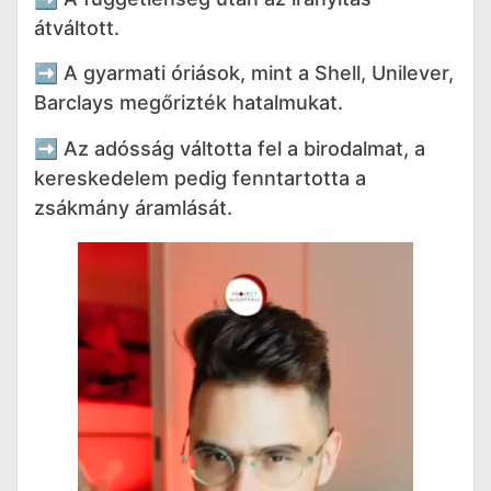
átváltott.
➡️ A gyarmati óriások, mint a Shell, Unilever,
Barclays megőrizték hatalmukat.
➡️ Az adósság váltotta fel a birodalmat, a
kereskedelem pedig fenntartotta a
zsákmány áramlását.