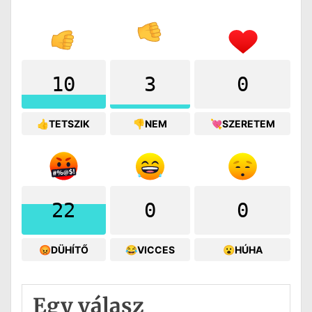
10
3
0
👍TETSZIK
👎NEM
💘SZERETEM
22
0
0
😡DÜHÍTŐ
😂VICCES
😮HÚHA
Egy válasz