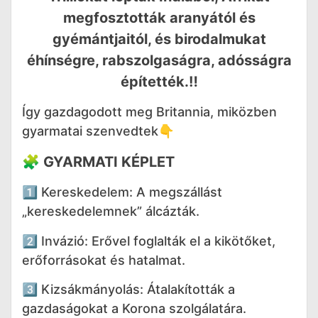
megfosztották aranyától és
gyémántjaitól, és birodalmukat
éhínségre, rabszolgaságra, adósságra
építették.‼️
Így gazdagodott meg Britannia, miközben
gyarmatai szenvedtek👇
🧩
GYARMATI KÉPLET
1️⃣ Kereskedelem: A megszállást
„kereskedelemnek” álcázták.
2️⃣ Invázió: Erővel foglalták el a kikötőket,
erőforrásokat és hatalmat.
3️⃣ Kizsákmányolás: Átalakították a
gazdaságokat a Korona szolgálatára.