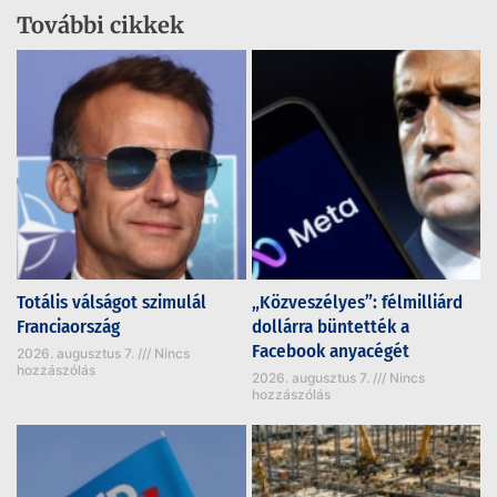
További cikkek
Totális válságot szimulál
„Közveszélyes”: félmilliárd
Franciaország
dollárra büntették a
Facebook anyacégét
2026. augusztus 7.
Nincs
hozzászólás
2026. augusztus 7.
Nincs
hozzászólás