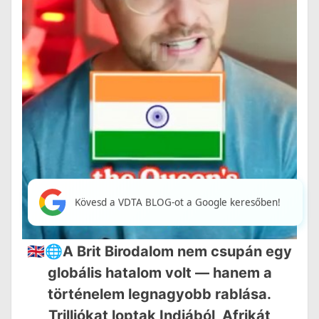
Kövesd a VDTA BLOG-ot a Google keresőben!
🇬🇧🌐A Brit Birodalom nem csupán egy
globális hatalom volt — hanem a
történelem legnagyobb rablása.
Trilliókat loptak Indiából, Afrikát