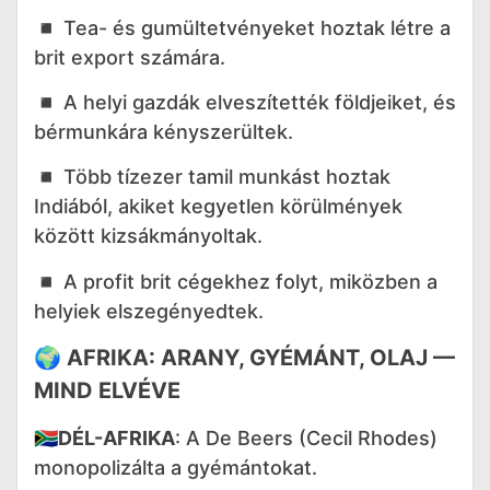
◾️ Tea- és gumültetvényeket hoztak létre a
brit export számára.
◾️ A helyi gazdák elveszítették földjeiket, és
bérmunkára kényszerültek.
◾️ Több tízezer tamil munkást hoztak
Indiából, akiket kegyetlen körülmények
között kizsákmányoltak.
◾️ A profit brit cégekhez folyt, miközben a
helyiek elszegényedtek.
🌍
AFRIKA: ARANY, GYÉMÁNT, OLAJ —
MIND ELVÉVE
🇿🇦
DÉL-AFRIKA
: A De Beers (Cecil Rhodes)
monopolizálta a gyémántokat.