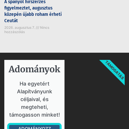
A spanyol hírszerzés
figyelmeztet, augusztus
közepén újabb roham érheti
Ceutát
2026. augusztus 7.
Nincs
hozzászólás
TÁMOGATÁS
Adományok​
Ha egyetért
Alapítványunk
céljaival, és
megteheti,
támogasson minket!
ADOMÁNYOZZ