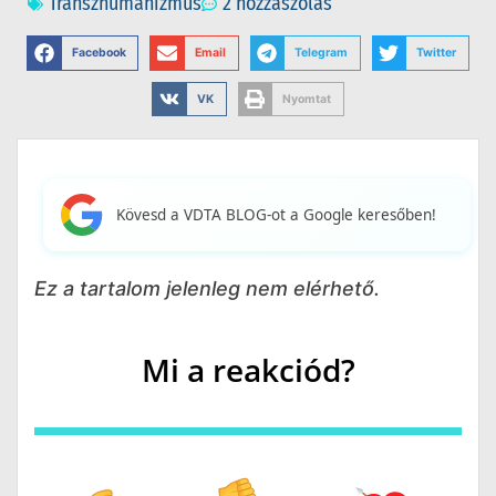
Transzhumanizmus
2 hozzászólás
Facebook
Email
Telegram
Twitter
VK
Nyomtat
Kövesd a VDTA BLOG-ot a Google keresőben!
Ez a tartalom jelenleg nem elérhető.
Mi a reakciód?