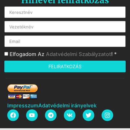
Hírlevél feliratkozás
Elfogadom Az
Adatvédelmi Szabályzatot
! *
FELIRATKOZÁS
Impresszum
Adatvédelmi irányelvek