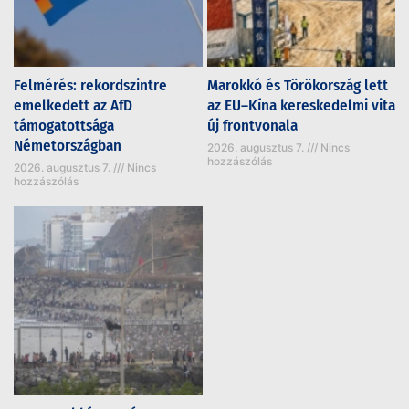
Felmérés: rekordszintre
Marokkó és Törökország lett
emelkedett az AfD
az EU–Kína kereskedelmi vita
támogatottsága
új frontvonala
Németországban
2026. augusztus 7.
Nincs
hozzászólás
2026. augusztus 7.
Nincs
hozzászólás