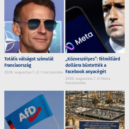
Totális válságot szimulál
„Közveszélyes”: félmilliárd
Franciaország
dollárra büntették a
Facebook anyacégét
2026. augusztus 7.
1 hozzászólás
2026. augusztus 7.
Nincs
hozzászólás