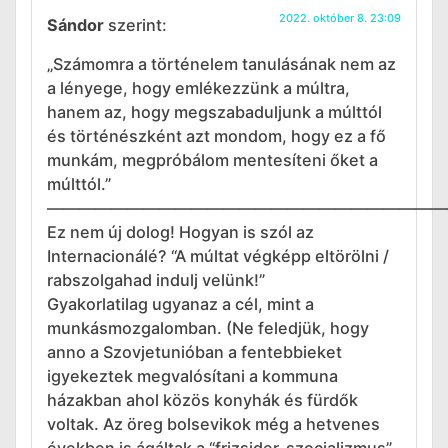
2022. október 8. 23:09
Sándor
szerint:
„Számomra a történelem tanulásának nem az
a lényege, hogy emlékezzünk a múltra,
hanem az, hogy megszabaduljunk a múlttól
és történészként azt mondom, hogy ez a fő
munkám, megpróbálom mentesíteni őket a
múlttól.”
—————————————————————————
Ez nem új dolog! Hogyan is szól az
Internacionálé? “A múltat végképp eltörölni /
rabszolgahad indulj velünk!”
Gyakorlatilag ugyanaz a cél, mint a
munkásmozgalomban. (Ne feledjük, hogy
anno a Szovjetunióban a fentebbieket
igyekeztek megvalósítani a kommuna
házakban ahol közös konyhák és fürdők
voltak. Az öreg bolsevikok még a hetvenes
években is ágáltak a “frizsider-szocializmus”