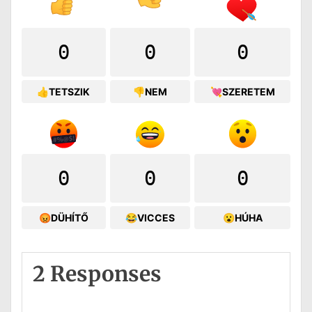
0
0
0
👍TETSZIK
👎NEM
💘SZERETEM
0
0
0
😡DÜHÍTŐ
😂VICCES
😮HÚHA
2 Responses