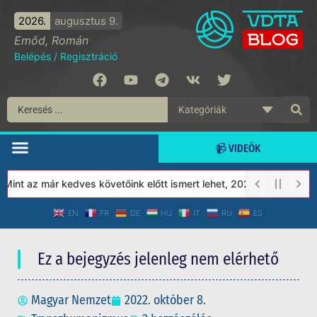
2026.
augusztus 9.
Emőd, Román
Belépés
/
Regisztráció
📹 VIDEÓK
t az már kedves követőink előtt ismert lehet, 2023-tól a Védett 
EN
FR
DE
HU
IT
RU
ES
Ez a bejegyzés jelenleg nem elérhető
Magyar Nemzet
2022. október 8.