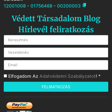

12001008 – 01756468 – 00200003
Védett Társadalom Blog
Hírlevél feliratkozás
Elfogadom Az
Adatvédelmi Szabályzatot
! *
FELIRATKOZÁS