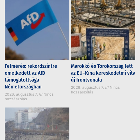
Felmérés: rekordszintre
Marokkó és Törökország lett
emelkedett az AfD
az EU–Kína kereskedelmi vita
támogatottsága
új frontvonala
Németországban
2026. augusztus 7.
Nincs
hozzászólás
2026. augusztus 7.
Nincs
hozzászólás