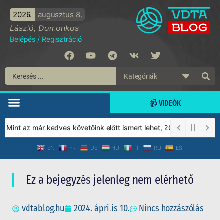
2026.
augusztus 8.
László, Domonkos
Belépés
/
Regisztráció
📹 VIDEÓK
int az már kedves követőink előtt ismert lehet, 2023-tól a Védet
EN
FR
DE
HU
IT
RU
ES
Ez a bejegyzés jelenleg nem elérhető
vdtablog.hu
2024. április 10.
Nincs hozzászólás