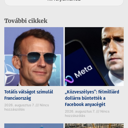
További cikkek
Totális válságot szimulál
„Közveszélyes”: félmilliárd
Franciaország
dollárra büntették a
Facebook anyacégét
2026. augusztus 7.
Nincs
hozzászólás
2026. augusztus 7.
Nincs
hozzászólás