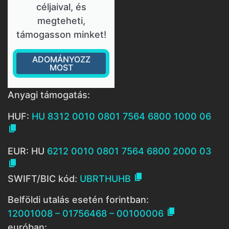
céljaival, és
megteheti,
támogasson minket!
ADOMÁNYOZZ
MOST
Anyagi támogatás:
HUF:
HU 8312 0010 0801 7564 6800 1000 06

EUR: HU
6212 0010 0801 7564 6800 2000 03


SWIFT/BIC kód:
UBRTHUHB
Belföldi utalás esetén forintban:

12001008 – 01756468 – 00100006
euróban: