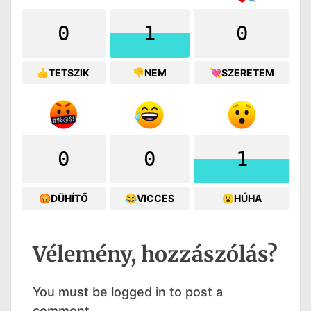
0
1
0
👍TETSZIK
👎NEM
💘SZERETEM
0
0
1
😡DÜHÍTŐ
😂VICCES
😮HÚHA
Vélemény, hozzászólás?
You must be logged in to post a
comment.