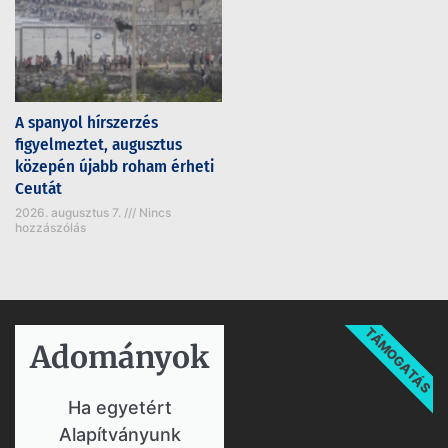
A spanyol hírszerzés
figyelmeztet, augusztus
közepén újabb roham érheti
Ceutát
2026. augusztus 7.
Nincs
hozzászólás
TÁMOGATÁS
Adományok​
Ha egyetért
Alapítványunk