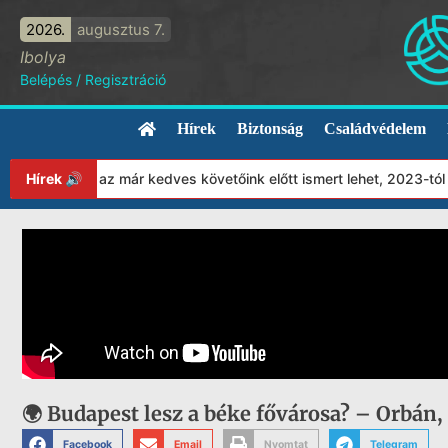
2026.
augusztus 7.
Ibolya
Belépés
/
Regisztráció
Hírek
Biztonság
Családvédelem
nkat! Mint az már kedves követőink előtt ismert lehet, 2023-tól 
Hírek 🔊
🌍 Budapest lesz a béke fővárosa? – Orbán,
Facebook
Email
Nyomtat
Telegram