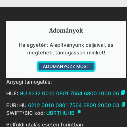
Adományok​
Ha egyetért Alapítványunk céljaival, és
megteheti, támogasson minket!
ADOMÁNYOZZ MOST
Anyagi támogatás:

HUF:
HU 8312 0010 0801 7564 6800 1000 06

EUR: HU
6212 0010 0801 7564 6800 2000 03

SWIFT/BIC kód:
UBRTHUHB
Belföldi utalás esetén forintban: