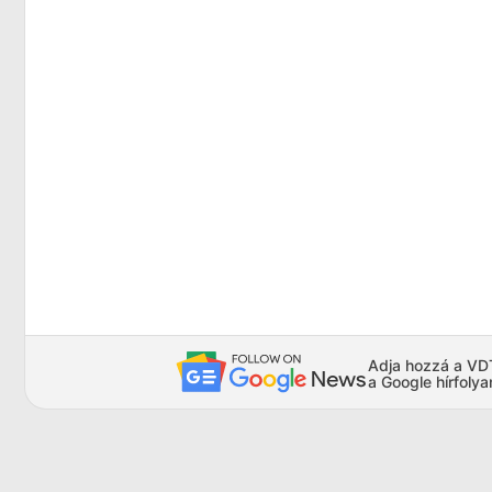
Adja hozzá a VDTA
a Google hírfoly