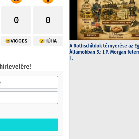
0
0
😂VICCES
😮HÚHA
A Rothschildok térnyerése az E
Államokban 5.: J.P. Morgan fel
1.
hírlevelére!