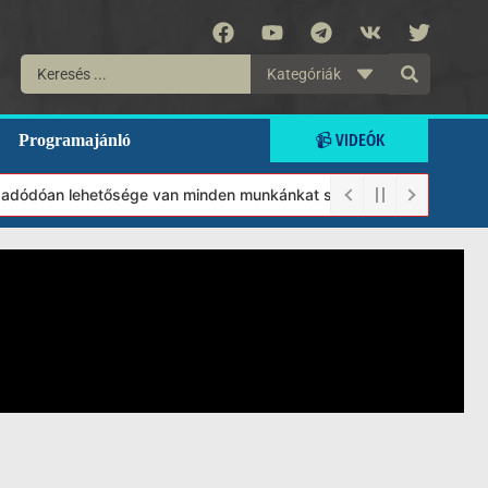
Kategóriák
📹 VIDEÓK
Programajánló
adódóan lehetősége van minden munkánkat segíteni kívánó magánsze