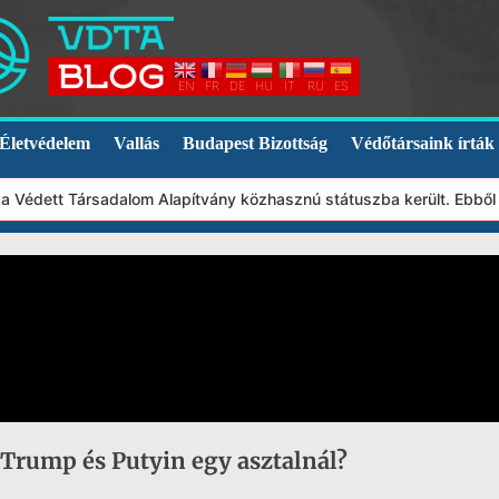
EN
FR
DE
HU
IT
RU
ES
Életvédelem
Vallás
Budapest Bizottság
Védőtársaink írták
a Védett Társadalom Alapítvány közhasznú státuszba került. Ebből 
 Trump és Putyin egy asztalnál?