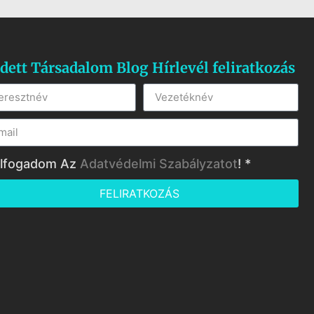
dett Társadalom Blog Hírlevél feliratkozás
lfogadom Az
Adatvédelmi Szabályzatot
! *
FELIRATKOZÁS