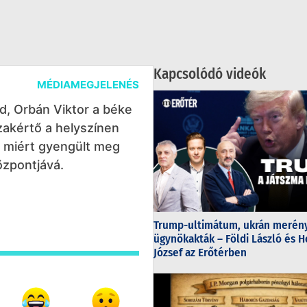
Kapcsolódó videók
MÉDIAMEGJELENÉS
d, Orbán Viktor a béke
szakértő a helyszínen
t, miért gyengült meg
özpontjává.
Trump-ultimátum, ukrán merény
ügynökakták – Földi László és H
József az Erőtérben