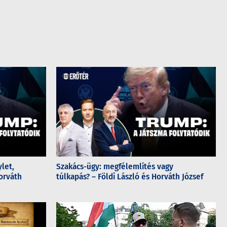
let,
Szakács-ügy: megfélemlítés vagy
orváth
túlkapás? – Földi László és Horváth József