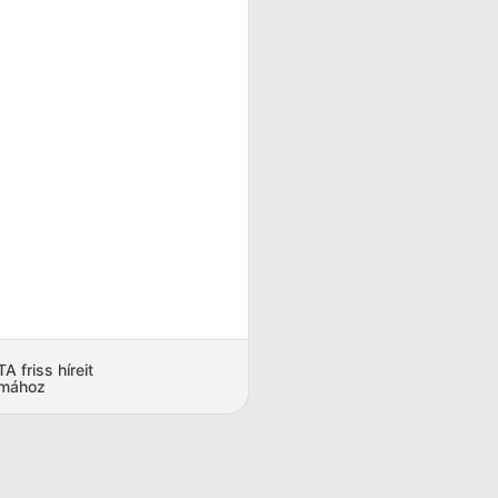
 friss híreit
amához