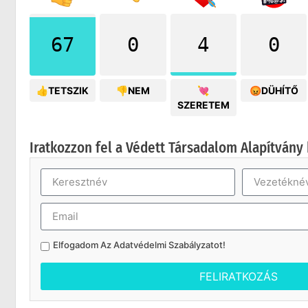
67
0
4
0
👍TETSZIK
👎NEM
💘
😡DÜHÍTŐ
SZERETEM
Iratkozzon fel a Védett Társadalom Alapítvány 
Elfogadom Az
Adatvédelmi Szabályzatot
!
FELIRATKOZÁS