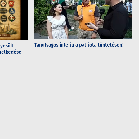
Tanulságos interjú a patrióta tüntetésen!
gyesült
emelkedése