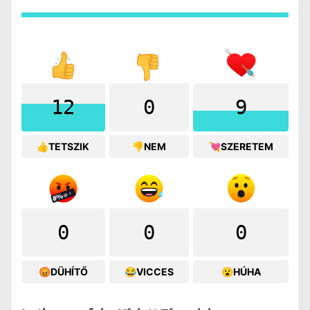
12
0
9
👍TETSZIK
👎NEM
💘SZERETEM
0
0
0
😡DÜHÍTŐ
😂VICCES
😮HÚHA