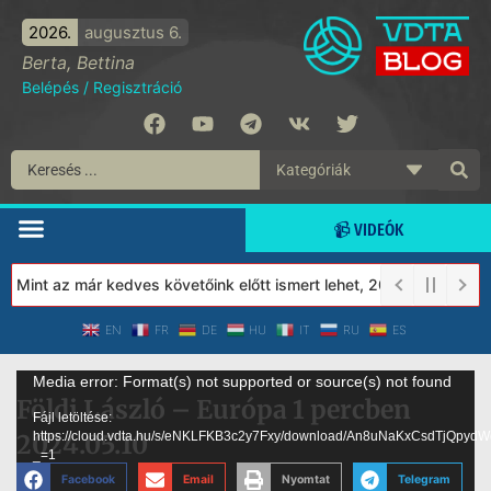
2026.
augusztus 6.
Berta, Bettina
Belépés
/
Regisztráció
📹 VIDEÓK
nt az már kedves követőink előtt ismert lehet, 2023-tól a Védett
EN
FR
DE
HU
IT
RU
ES
Videólejátszó
Media error: Format(s) not supported or source(s) not found
Földi László – Európa 1 percben
Fájl letöltése:
2024.05.10
https://cloud.vdta.hu/s/eNKLFKB3c2y7Fxy/download/An8uNaKxCsdT
_=1
Facebook
Email
Nyomtat
Telegram