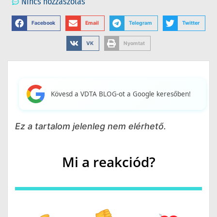
Nincs hozzászólás
Facebook
Email
Telegram
Twitter
VK
Nyomtat
Kövesd a VDTA BLOG-ot a Google keresőben!
Ez a tartalom jelenleg nem elérhető.
Mi a reakciód?