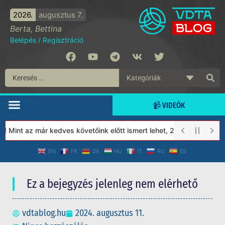
2026.
augusztus 7.
Berta, Bettina
Belépés
/
Regisztráció
📹 VIDEÓK
Mint az már kedves követőink előtt ismert lehet, 2023-tól a Védet
EN
FR
DE
HU
IT
RU
ES
Ez a bejegyzés jelenleg nem elérhető
vdtablog.hu
2024. augusztus 11.