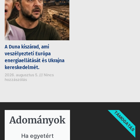
A Duna kiszárad, ami
veszélyezteti Európa
energiaellátását és Ukrajna
kereskedelmét.
2026. augusztus 5.
Nincs
hozzászólás
TÁMOGATÁS
Adományok​
Ha egyetért