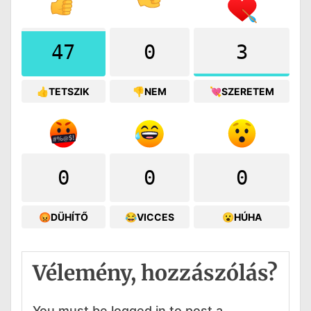
47
0
3
👍TETSZIK
👎NEM
💘SZERETEM
0
0
0
😡DÜHÍTŐ
😂VICCES
😮HÚHA
Vélemény, hozzászólás?
You must be logged in to post a