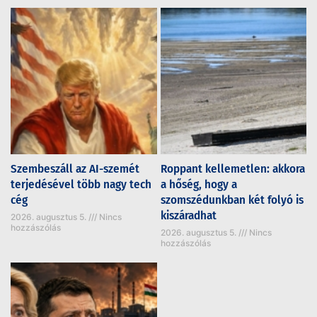
Szembeszáll az AI-szemét
Roppant kellemetlen: akkora
terjedésével több nagy tech
a hőség, hogy a
cég
szomszédunkban két folyó is
kiszáradhat
2026. augusztus 5.
Nincs
hozzászólás
2026. augusztus 5.
Nincs
hozzászólás