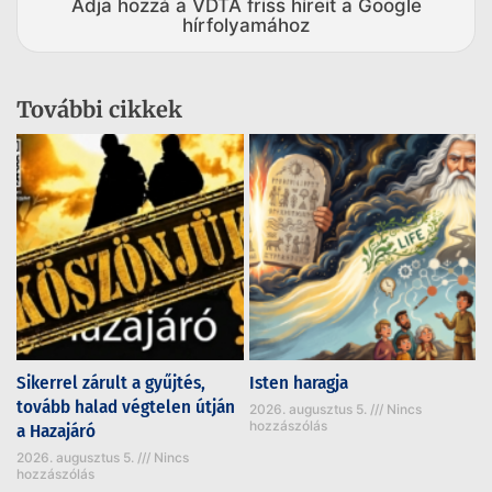
Adja hozzá a VDTA friss híreit a Google
hírfolyamához
További cikkek
Sikerrel zárult a gyűjtés,
Isten haragja
tovább halad végtelen útján
2026. augusztus 5.
Nincs
hozzászólás
a Hazajáró
2026. augusztus 5.
Nincs
hozzászólás