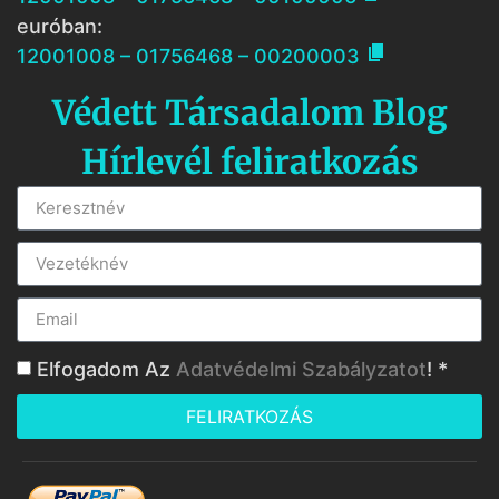
euróban:

12001008 – 01756468 – 00200003
Védett Társadalom Blog
Hírlevél feliratkozás
Elfogadom Az
Adatvédelmi Szabályzatot
! *
FELIRATKOZÁS