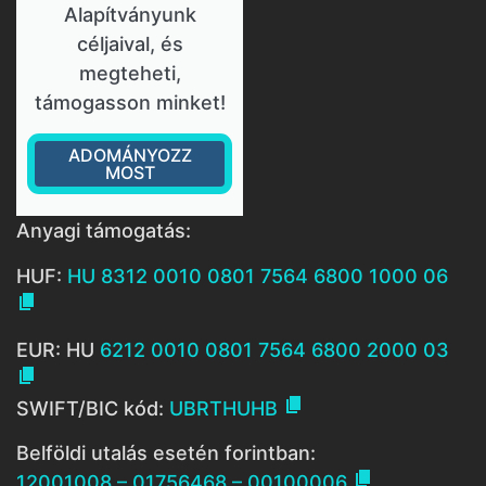
Alapítványunk
céljaival, és
megteheti,
támogasson minket!
ADOMÁNYOZZ
MOST
Anyagi támogatás:
HUF:
HU 8312 0010 0801 7564 6800 1000 06

EUR: HU
6212 0010 0801 7564 6800 2000 03


SWIFT/BIC kód:
UBRTHUHB
Belföldi utalás esetén forintban:

12001008 – 01756468 – 00100006