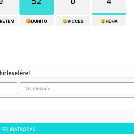
0
52
0
4
ERETEM
😡DÜHÍTŐ
😂VICCES
😮HÚHA
hírlevelére!
FELIRATKOZÁS