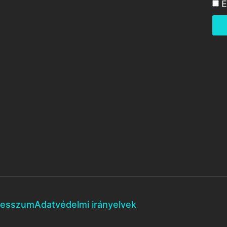
E
resszum
Adatvédelmi irányelvek