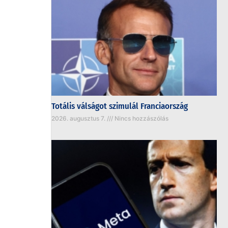
Totális válságot szimulál Franciaország
2026. augusztus 7.
Nincs hozzászólás