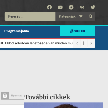
Kategóriák
📹 VIDEÓK
Programajánló
. Ebből adódóan lehetősége van minden munkánkat segíteni kívánó 
További cikkek
Nyomtat