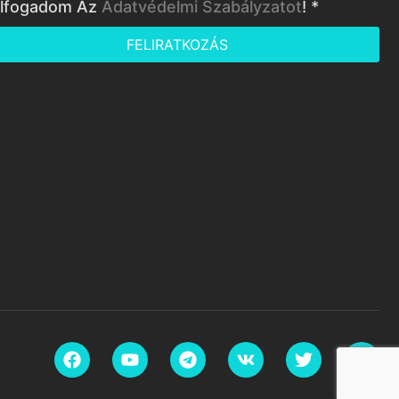
lfogadom Az
Adatvédelmi Szabályzatot
! *
FELIRATKOZÁS