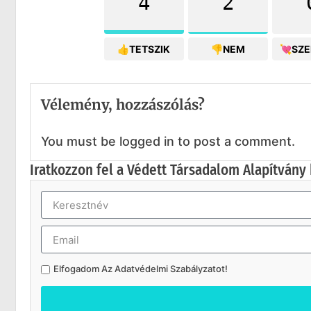
4
2
👍TETSZIK
👎NEM
💘SZ
Vélemény, hozzászólás?
You must be logged in to post a comment.
Iratkozzon fel a Védett Társadalom Alapítvány 
Elfogadom Az
Adatvédelmi Szabályzatot
!