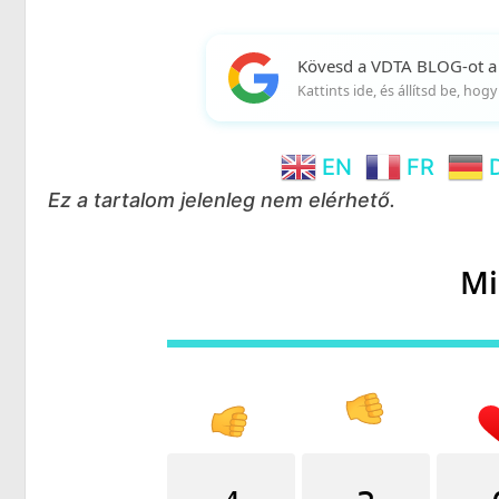
Kövesd a VDTA BLOG-ot a
Kattints ide, és állítsd be, ho
EN
FR
Ez a tartalom jelenleg nem elérhető.
Mi