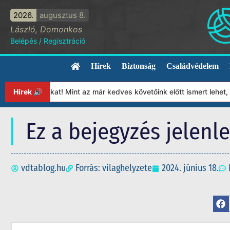
2026.
augusztus 8.
László, Domonkos
Belépés
/
Regisztráció
Hírek
Biztonság
Családvédelem
ítványunkat! Mint az már kedves követőink előtt ismert lehet, 20
Hírek 🔊
Ez a bejegyzés jelenl
vdtablog.hu
Forrás: vilaghelyzete
2024. június 18.