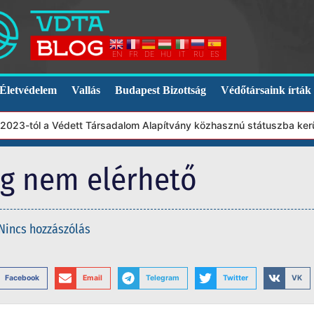
EN
FR
DE
HU
IT
RU
ES
Életvédelem
Vallás
Budapest Bizottság
Védőtársaink írták
23-tól a Védett Társadalom Alapítvány közhasznú státuszba került
eg nem elérhető
Nincs hozzászólás
Facebook
Email
Telegram
Twitter
VK