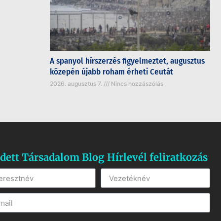
A spanyol hírszerzés figyelmeztet, augusztus
közepén újabb roham érheti Ceutát
2026. augusztus 7.
Nincs hozzászólás
dett Társadalom Blog Hírlevél feliratkozás