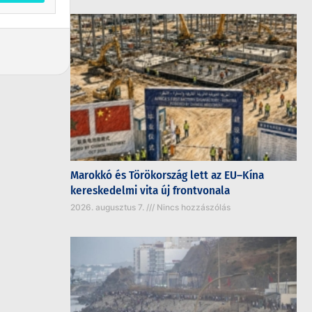
Marokkó és Törökország lett az EU–Kína
kereskedelmi vita új frontvonala
2026. augusztus 7.
Nincs hozzászólás