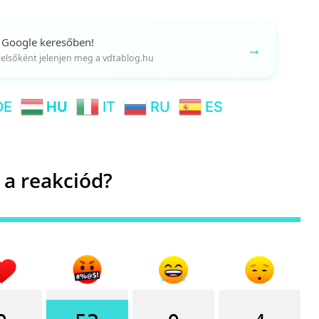
 Google keresőben!
→
gy elsőként jelenjen meg a vdtablog.hu
DE
HU
IT
RU
ES
 a reakciód?