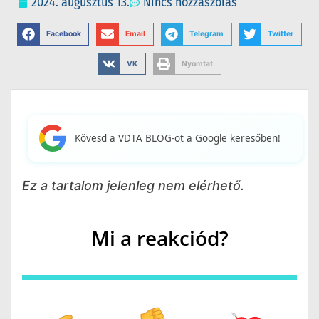
2024. augusztus 13.
Nincs hozzászólás
Facebook
Email
Telegram
Twitter
VK
Nyomtat
Kövesd a VDTA BLOG-ot a Google keresőben!
Ez a tartalom jelenleg nem elérhető.
Mi a reakciód?