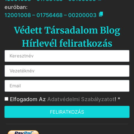
euróban:

12001008 – 01756468 – 00200003
Védett Társadalom Blog
Hírlevél feliratkozás
Elfogadom Az
Adatvédelmi Szabályzatot
! *
FELIRATKOZÁS