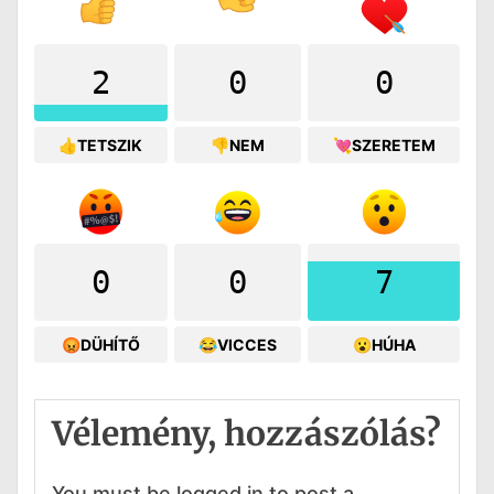
2
0
0
👍TETSZIK
👎NEM
💘SZERETEM
0
0
7
😡DÜHÍTŐ
😂VICCES
😮HÚHA
Vélemény, hozzászólás?
You must be logged in to post a