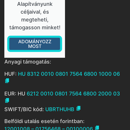
Alapítványunk
céljaival, és
megteheti,
támogasson minket!
ADOMÁNYOZZ
MOST
Anyagi támogatás:
HUF:
HU 8312 0010 0801 7564 6800 1000 06

EUR: HU
6212 0010 0801 7564 6800 2000 03


SWIFT/BIC kód:
UBRTHUHB
Belföldi utalás esetén forintban:

12001008 – 01756468 – 00100006