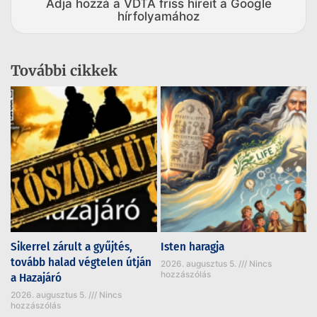
Adja hozzá a VDTA friss híreit a Google
hírfolyamához
További cikkek
Sikerrel zárult a gyűjtés,
Isten haragja
tovább halad végtelen útján
2026. augusztus 5.
Nincs
hozzászólás
a Hazajáró
2026. augusztus 5.
Nincs
hozzászólás