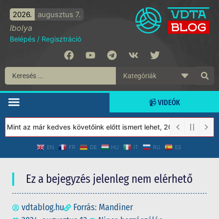
2026.
augusztus 7.
Ibolya
Belépés
/
Regisztráció
📹 VIDEÓK
int az már kedves követőink előtt ismert lehet, 2023-tól a Védet
EN
FR
DE
HU
IT
RU
ES
Ez a bejegyzés jelenleg nem elérhető
vdtablog.hu
Forrás: Mandiner