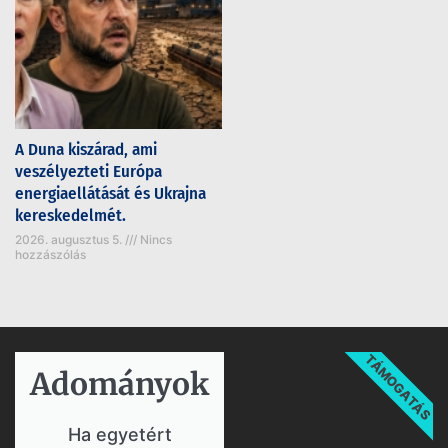
A Duna kiszárad, ami
veszélyezteti Európa
energiaellátását és Ukrajna
kereskedelmét.
2026. augusztus 5.
Nincs
hozzászólás
TÁMOGATÁS
Adományok​
Ha egyetért