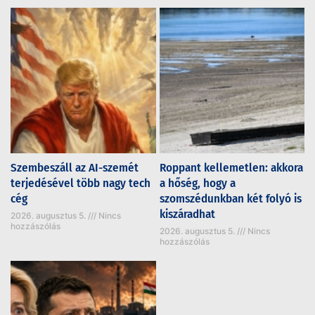
Szembeszáll az AI-szemét
Roppant kellemetlen: akkora
terjedésével több nagy tech
a hőség, hogy a
cég
szomszédunkban két folyó is
kiszáradhat
2026. augusztus 5.
Nincs
hozzászólás
2026. augusztus 5.
Nincs
hozzászólás