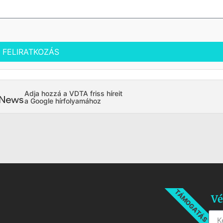
FELIRATKOZÁS
Adja hozzá a VDTA friss híreit
a Google hírfolyamához
TÁMOGATÁS
Vé