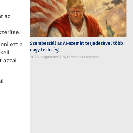
t az
zerítse.
Szembeszáll az AI-szemét terjedésével több
nni ezt a
nagy tech cég
kell
2026. augusztus 5.
Nincs hozzászólás
t azzal
i!