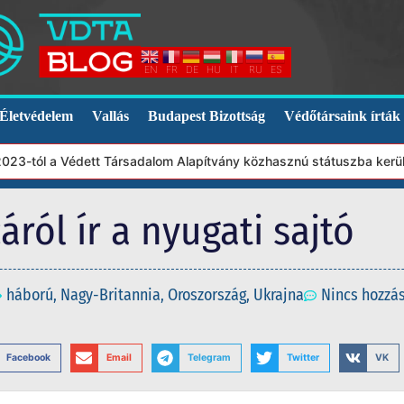
EN
FR
DE
HU
IT
RU
ES
Életvédelem
Vallás
Budapest Bizottság
Védőtársaink írták
l a Védett Társadalom Alapítvány közhasznú státuszba került. Ebb
áról ír a nyugati sajtó
háború
,
Nagy-Britannia
,
Oroszország
,
Ukrajna
Nincs hozzá
Facebook
Email
Telegram
Twitter
VK