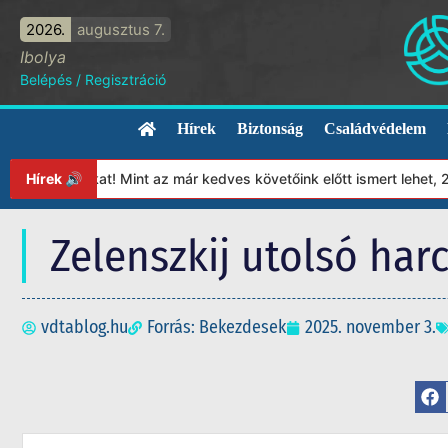
2026.
augusztus 7.
Ibolya
Belépés
/
Regisztráció
Hírek
Biztonság
Családvédelem
nyunkat! Mint az már kedves követőink előtt ismert lehet, 2023-tó
Hírek 🔊
Zelenszkij utolsó harc
vdtablog.hu
Forrás: Bekezdesek
2025. november 3.