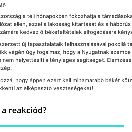
gy.
szország a téli hónapokban fokozhatja a támadásoka
lózat ellen, ezzel a lakosság kitartását és a háborús
zámára kedvez ő békefeltételek elfogadására kénys
erzett új tapasztalataik felhasználásával pokollá te
a cikk végén úgy fogalmaz, hogy a Nyugatnak szembe 
s nem helyettesíti a tényleges segítséget. Elemzésé
szép.”
hozzá, hogy éppen ezért kell mihamarabb békét kötn
ökkenti az elképesztő veszteségeket!
 a reakciód?