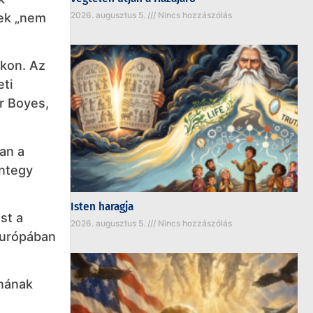
2026. augusztus 5.
Nincs hozzászólás
zek „nem
okon. Az
eti
er Boyes,
an a
integy
Isten haragja
st a
2026. augusztus 5.
Nincs hozzászólás
 Európában
jnának