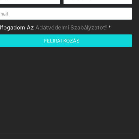
lfogadom Az
Adatvédelmi Szabályzatot
! *
FELIRATKOZÁS