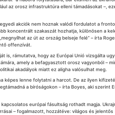
dául az orosz infrastruktúra elleni támadásokat –, e
egyedi akciók nem hoznak valódi fordulatot a front
bb koncentrált szakaszát hozhatja, különösen a kel
megnyílhat az út az ország belseje felé” – írta Rog
ntő offenzívát.
t is, rámutatva, hogy az Európai Unió vizsgálta ugy
zámára, amely a befagyasztott orosz vagyonból – m
olitikai akadályok miatt ez aligha valósulhat meg.
na képes lenne folytatni a harcot. De az ilyen kifizeté
megtámadná a bíróságokon – írta Boyes, aki szerint
l kapcsolatos európai fásultság rothadt magja. Ukra
rásai – fogalmazott, hozzátéve: világos és jelentős