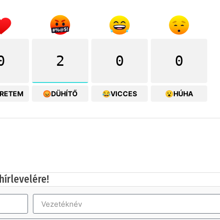
0
2
0
0
ERETEM
😡DÜHÍTŐ
😂VICCES
😮HÚHA
hírlevelére!