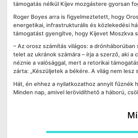
támogatás nélkül Kijev mozgástere gyorsan fo
Roger Boyes arra is figyelmeztetett, hogy Oro
energetikai, infrastrukturális és közlekedési há
támogatást gyengítve, hogy Kijevet Moszkva s
– Az orosz számítás világos: a drónháborúban sz
telet az ukránok számára – írja a szerző, aki 
néznie a valósággal, mert a retorikai támogatá
zárta: „Készüljetek a békére. A világ nem lesz 
Hát, én ehhez a nyilatkozathoz annyit fűznék 
Minden nap, amivel lerövidíthető a háború, cs
Mi