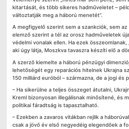
kitartását, és több sikeres hadműveletet – pél
változtatják meg a háború menetét”.
A megfigyelő szerint sem a szankciók, sem az 
elemző szerint a tél az orosz hadműveletek úja
védelmi vonalak ellen. Ha ezek összeomlanak, „
aki úgy látja, Moszkva tavaszra készíti elő a dö
A szerző kiemelte a háború pénzügyi dimenziójá
lehetőségét egy reparációs hitelnek Ukrajna s
150 milliárd euróból – származna, de a jogi és p
– Ha sikerülne a teljes összeget átutalni, Ukraj
Kreml bizonyosan illegálisnak minősítené, és 
politikai fáradtság is tapasztalható.
– Ezekben a zavaros vitákban rejlik a háborúva
csak a jövő év első negyedéig elegendőek a for