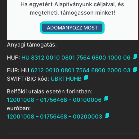
Ha egyetért Alapítványunk céljaival, és
megteheti, támogasson minket!
ADOMÁNYOZZ MOST
Anyagi támogatás:

HUF:
HU 8312 0010 0801 7564 6800 1000 06

EUR: HU
6212 0010 0801 7564 6800 2000 03

SWIFT/BIC kód:
UBRTHUHB
Belföldi utalás esetén forintban:

12001008 – 01756468 – 00100006
euróban:

12001008 – 01756468 – 00200003