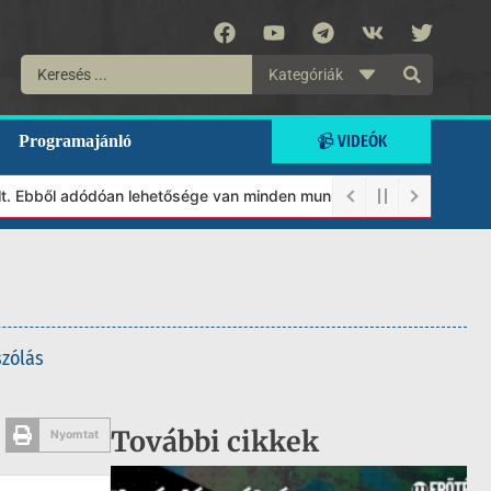
Kategóriák
📹 VIDEÓK
Programajánló
ől adódóan lehetősége van minden munkánkat segíteni kívánó magán
szólás
További cikkek
Nyomtat