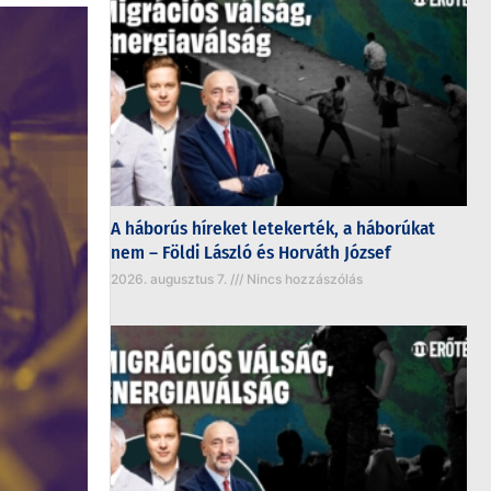
A háborús híreket letekerték, a háborúkat
nem – Földi László és Horváth József
2026. augusztus 7.
Nincs hozzászólás