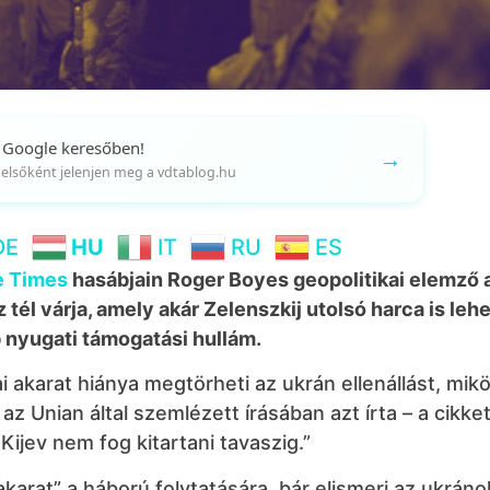
 Google keresőben!
→
gy elsőként jelenjen meg a vdtablog.hu
DE
HU
IT
RU
ES
e Times
hasábjain Roger Boyes geopolitikai elemző 
tél várja, amely akár Zelenszkij utolsó harca is leh
 nyugati támogatási hullám.
ai akarat hiánya megtörheti az ukrán ellenállást, mik
z Unian által szemlézett írásában azt írta – a cikket
Kijev nem fog kitartani tavaszig.”
arat” a háború folytatására, bár elismeri az ukráno