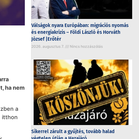
Válságok nyara Európában: migrációs nyomás
és energiakrízis – Földi László és Horváth
József |Erőtér
2026. augusztus 7.
Nincs hozzászólás
arra
et, ha nem
özben a
 itthon
Sikerrel zárult a gyűjtés, tovább halad
végtelen útján a Hazajáró
k