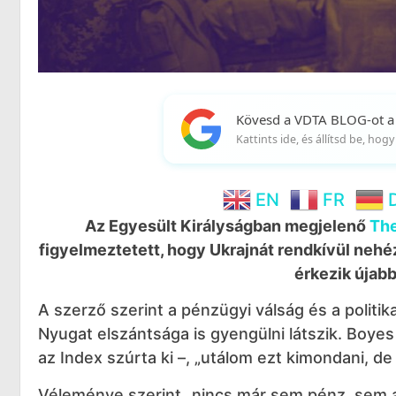
Kövesd a VDTA BLOG-ot a
Kattints ide, és állítsd be, ho
EN
FR
Az Egyesült Királyságban megjelenő
Th
figyelmeztetett, hogy Ukrajnát rendkívül nehéz 
érkezik újabb
A szerző szerint a pénzügyi válság és a politik
Nyugat elszántsága is gyengülni látszik. Boyes a
az Index szúrta ki –, „utálom ezt kimondani, de 
Véleménye szerint „nincs már sem pénz, sem ak