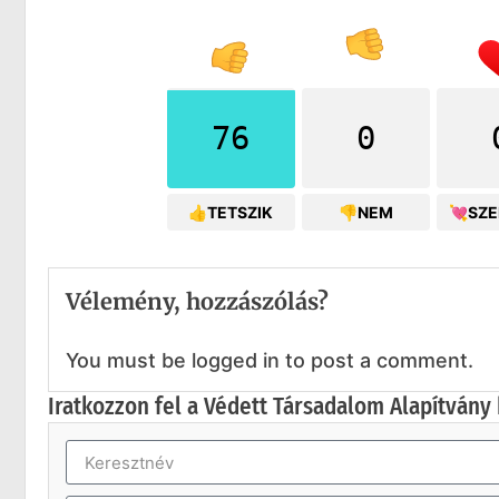
76
0
👍TETSZIK
👎NEM
💘SZ
Vélemény, hozzászólás?
You must be logged in to post a comment.
Iratkozzon fel a Védett Társadalom Alapítvány 