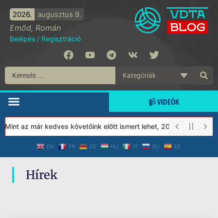
2026.
augusztus 9.
Emőd, Román
Belépés
/
Regisztráció
📹 VIDEÓK
 Mint az már kedves követőink előtt ismert lehet, 2023-tól a Véd
EN
FR
DE
HU
IT
RU
ES
Hírek