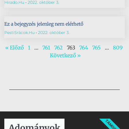
Hirado.hu
2022. október 3.
Ez a bejegyzés jelenleg nem elérhető
PestiSrácok.hu
2022. október 3.
« Előző
1
…
761
762
763
764
765
…
809
Következő »
TÁMOGATÁS
Adományok​