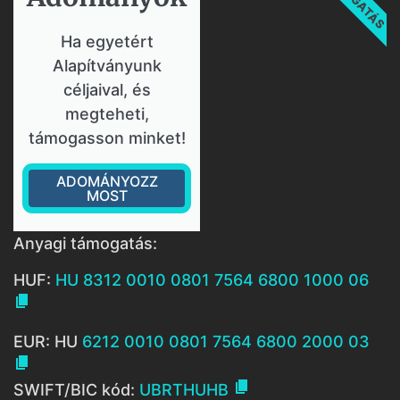
Ha egyetért
Alapítványunk
céljaival, és
megteheti,
támogasson minket!
ADOMÁNYOZZ
MOST
Anyagi támogatás:
HUF:
HU 8312 0010 0801 7564 6800 1000 06

EUR: HU
6212 0010 0801 7564 6800 2000 03


SWIFT/BIC kód:
UBRTHUHB