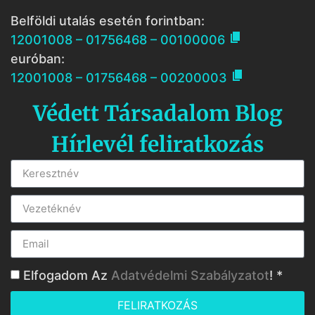
Belföldi utalás esetén forintban:

12001008 – 01756468 – 00100006
euróban:

12001008 – 01756468 – 00200003
Védett Társadalom Blog
Hírlevél feliratkozás
Elfogadom Az
Adatvédelmi Szabályzatot
! *
FELIRATKOZÁS