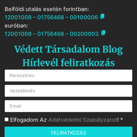
Belföldi utalás esetén forintban:

12001008 – 01756468 – 00100006
euróban:

12001008 – 01756468 – 00200003
Védett Társadalom Blog
Hírlevél feliratkozás
Elfogadom Az
Adatvédelmi Szabályzatot
! *
FELIRATKOZÁS