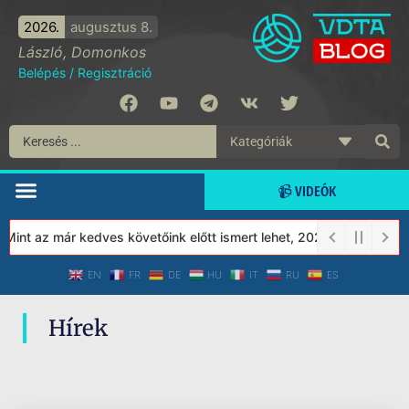
2026.
augusztus 8.
László, Domonkos
Belépés
/
Regisztráció
📹 VIDEÓK
Mint az már kedves követőink előtt ismert lehet, 2023-tól a Véde
EN
FR
DE
HU
IT
RU
ES
Hírek