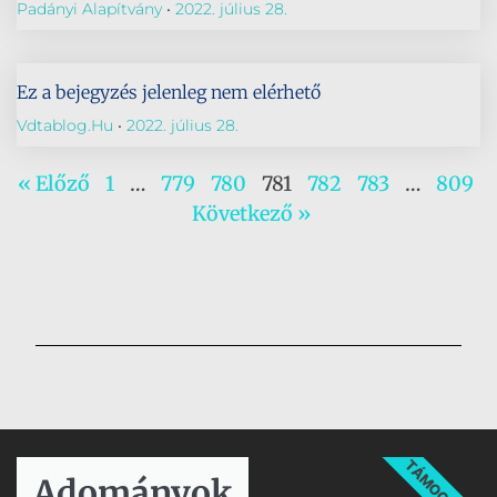
Padányi Alapítvány
2022. július 28.
Ez a bejegyzés jelenleg nem elérhető
Vdtablog.hu
2022. július 28.
« Előző
1
…
779
780
781
782
783
…
809
Következő »
TÁMOGATÁS
Adományok​