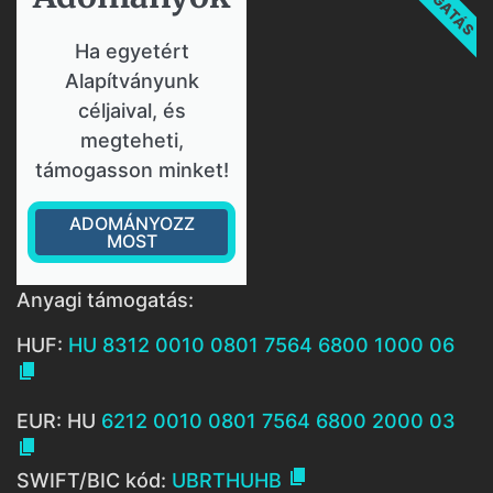
Ha egyetért
Alapítványunk
céljaival, és
megteheti,
támogasson minket!
ADOMÁNYOZZ
MOST
Anyagi támogatás:
HUF:
HU 8312 0010 0801 7564 6800 1000 06

EUR: HU
6212 0010 0801 7564 6800 2000 03


SWIFT/BIC kód:
UBRTHUHB