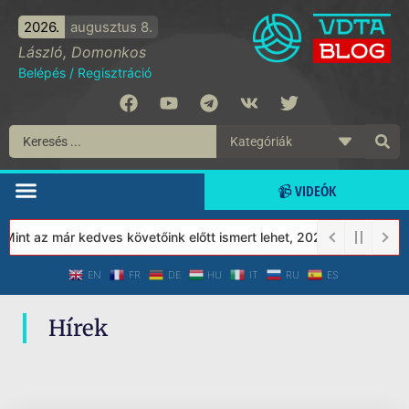
2026.
augusztus 8.
László, Domonkos
Belépés
/
Regisztráció
📹 VIDEÓK
Mint az már kedves követőink előtt ismert lehet, 2023-tól a Véde
EN
FR
DE
HU
IT
RU
ES
Hírek