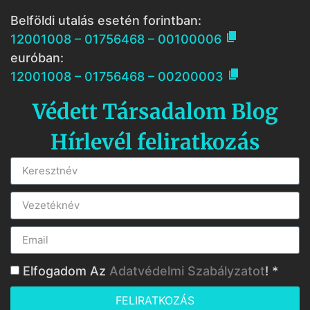
Belföldi utalás esetén forintban:

12001008 – 01756468 – 00100006
euróban:

12001008 – 01756468 – 00200003
Védett Társadalom Blog
Hírlevél feliratkozás
Elfogadom Az
Adatvédelmi Szabályzatot
! *
FELIRATKOZÁS