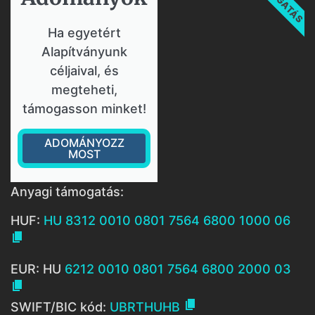
Ha egyetért
Alapítványunk
céljaival, és
megteheti,
támogasson minket!
ADOMÁNYOZZ
MOST
Anyagi támogatás:
HUF:
HU 8312 0010 0801 7564 6800 1000 06

EUR: HU
6212 0010 0801 7564 6800 2000 03


SWIFT/BIC kód:
UBRTHUHB