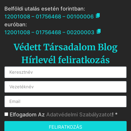
Belföldi utalás esetén forintban:

12001008 – 01756468 – 00100006
euróban:

12001008 – 01756468 – 00200003
Védett Társadalom Blog
Hírlevél feliratkozás
Elfogadom Az
Adatvédelmi Szabályzatot
! *
FELIRATKOZÁS