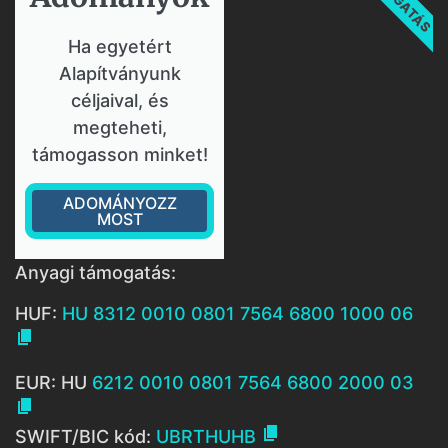
Ha egyetért
Alapítványunk
céljaival, és
megteheti,
támogasson minket!
ADOMÁNYOZZ
MOST
Anyagi támogatás:
HUF:
HU 8312 0010 0801 7564 6800 1000 06

EUR: HU
6212 0010 0801 7564 6800 2000 03


SWIFT/BIC kód:
UBRTHUHB