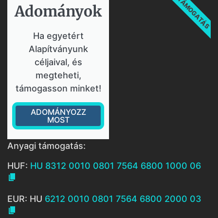
TÁMOGATÁS
Adományok​
Ha egyetért
Alapítványunk
céljaival, és
megteheti,
támogasson minket!
ADOMÁNYOZZ
MOST
Anyagi támogatás:
HUF:
HU 8312 0010 0801 7564 6800 1000 06

EUR: HU
6212 0010 0801 7564 6800 2000 03
