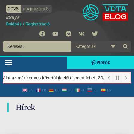
2026.
augusztus 8.
Ibolya
Belépés
/
Regisztráció
📹 VIDEÓK
int az már kedves követőink előtt ismert lehet, 2023-tól a Védet
EN
FR
DE
HU
IT
RU
ES
Hírek