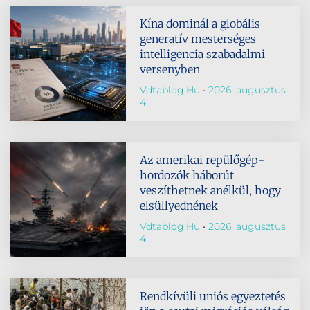
Kína dominál a globális
generatív mesterséges
intelligencia szabadalmi
versenyben
Vdtablog.hu
2026. augusztus
4.
Az amerikai repülőgép-
hordozók háborút
veszíthetnek anélkül, hogy
elsüllyednének
Vdtablog.hu
2026. augusztus
4.
Rendkívüli uniós egyeztetés