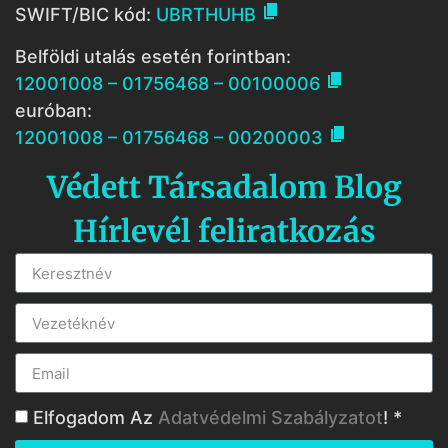

SWIFT/BIC kód:
UBRTHUHB
Belföldi utalás esetén forintban:

12001008 – 01756468 – 00100006
euróban:

12001008 – 01756468 – 00200003
Védett Társadalom Blog
Hírlevél feliratkozás
Elfogadom Az
Adatvédelmi Szabályzatot
! *