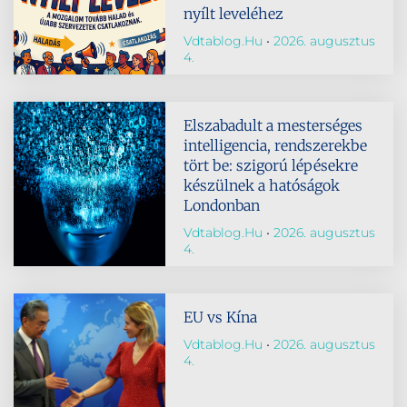
nyílt leveléhez
Vdtablog.hu
2026. augusztus
4.
Elszabadult a mesterséges
intelligencia, rendszerekbe
tört be: szigorú lépésekre
készülnek a hatóságok
Londonban
Vdtablog.hu
2026. augusztus
4.
EU vs Kína
Vdtablog.hu
2026. augusztus
4.