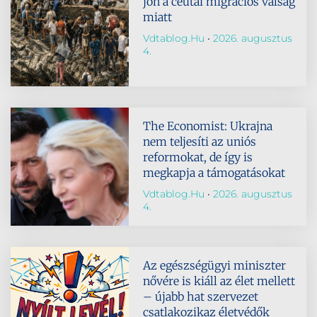
jön a ceutai migrációs válság
miatt
Vdtablog.hu
2026. augusztus
4.
The Economist: Ukrajna
nem teljesíti az uniós
reformokat, de így is
megkapja a támogatásokat
Vdtablog.hu
2026. augusztus
4.
Az egészségügyi miniszter
nővére is kiáll az élet mellett
– újabb hat szervezet
csatlakozikaz életvédők