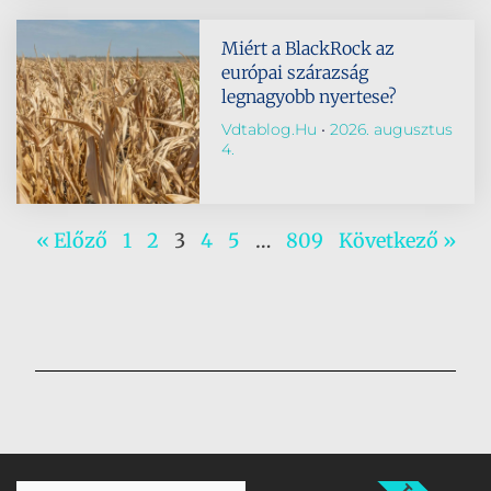
Miért a BlackRock az
európai szárazság
legnagyobb nyertese?
Vdtablog.hu
2026. augusztus
4.
« Előző
1
2
3
4
5
…
809
Következő »