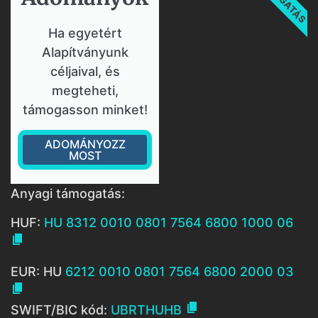
Ha egyetért
Alapítványunk
céljaival, és
megteheti,
támogasson minket!
ADOMÁNYOZZ
MOST
Anyagi támogatás:
HUF:
HU 8312 0010 0801 7564 6800 1000 06

EUR: HU
6212 0010 0801 7564 6800 2000 03


SWIFT/BIC kód:
UBRTHUHB