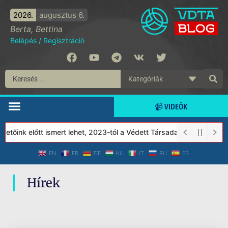
2026.
augusztus 6.
Berta, Bettina
Belépés
/
Regisztráció
📹 VIDEÓK
etőink előtt ismert lehet, 2023-tól a Védett Társadalom Alapítvá
EN
FR
DE
HU
IT
RU
ES
Hírek