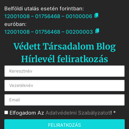
Belföldi utalás esetén forintban:

12001008 – 01756468 – 00100006
euróban:

12001008 – 01756468 – 00200003
Védett Társadalom Blog
Hírlevél feliratkozás
Elfogadom Az
Adatvédelmi Szabályzatot
! *
FELIRATKOZÁS