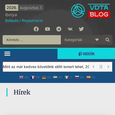
2026.
augusztus 7.
Ibolya
Belépés
/
Regisztráció
📹 VIDEÓK
 Mint az már kedves követőink előtt ismert lehet, 2023-tól a Véd
EN
FR
DE
HU
IT
RU
ES
Hírek