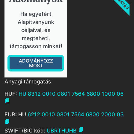
Ha egyetért
Alapítványunk
céljaival, és
megteheti,
támogasson minket!
ADOMÁNYOZZ
MOST
Anyagi támogatás:
HUF:
HU 8312 0010 0801 7564 6800 1000 06

EUR: HU
6212 0010 0801 7564 6800 2000 03


SWIFT/BIC kód:
UBRTHUHB