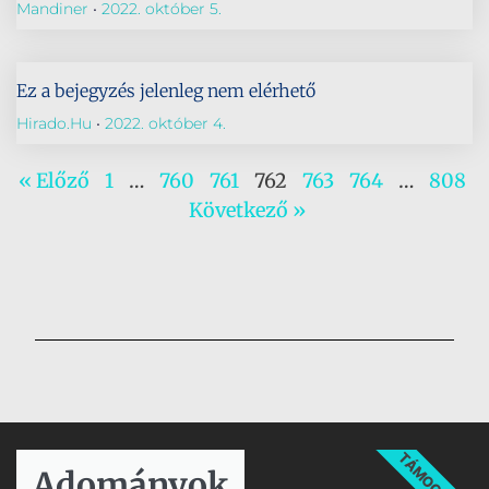
Mandiner
2022. október 5.
Ez a bejegyzés jelenleg nem elérhető
Hirado.hu
2022. október 4.
« Előző
1
…
760
761
762
763
764
…
808
Következő »
TÁMOGATÁS
Adományok​