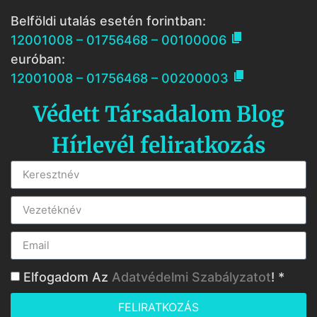
Belföldi utalás esetén forintban:

12001008 – 01756468 – 00100006
euróban:

12001008 – 01756468 – 00200003
Védett Társadalom Blog
Hírlevél feliratkozás
Elfogadom Az
Adatvédelmi Szabályzatot
! *
FELIRATKOZÁS