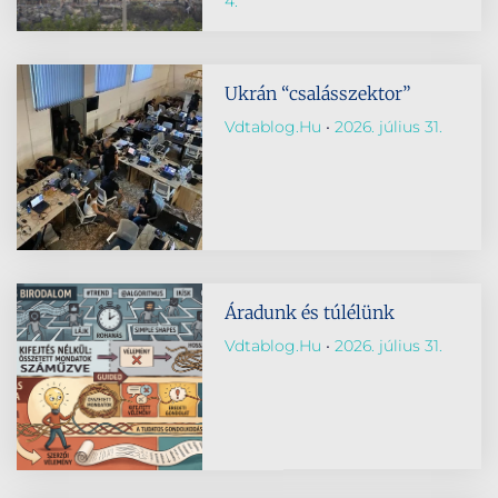
4.
Ukrán “csalásszektor”
Vdtablog.hu
2026. július 31.
Áradunk és túlélünk
Vdtablog.hu
2026. július 31.