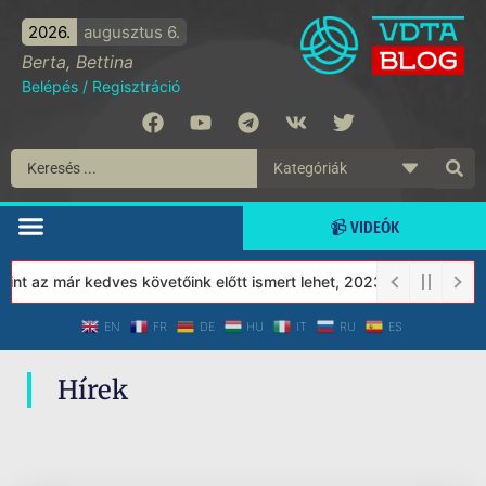
2026.
augusztus 6.
Berta, Bettina
Belépés
/
Regisztráció
📹 VIDEÓK
nt az már kedves követőink előtt ismert lehet, 2023-tól a Védett 
EN
FR
DE
HU
IT
RU
ES
Hírek