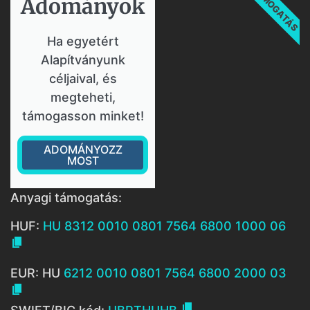
TÁMOGATÁS
Adományok​
Ha egyetért
Alapítványunk
céljaival, és
megteheti,
támogasson minket!
ADOMÁNYOZZ
MOST
Anyagi támogatás:
HUF:
HU 8312 0010 0801 7564 6800 1000 06

EUR: HU
6212 0010 0801 7564 6800 2000 03

