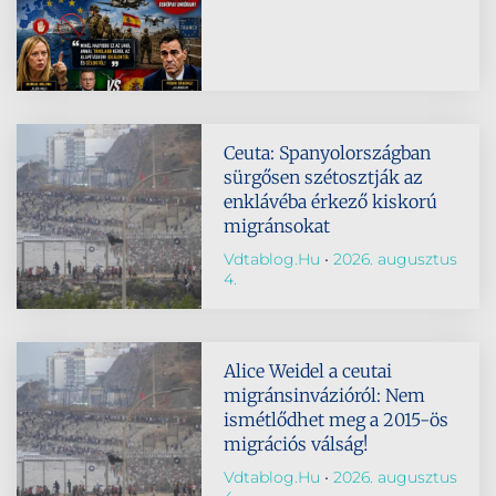
Ceuta: Spanyolországban
sürgősen szétosztják az
enklávéba érkező kiskorú
migránsokat
Vdtablog.hu
2026. augusztus
4.
Alice Weidel a ceutai
migránsinvázióról: Nem
ismétlődhet meg a 2015-ös
migrációs válság!
Vdtablog.hu
2026. augusztus