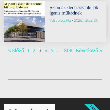
Az oroszellenes szankciók
igenis működnek
Vdtablog.hu
2026. július 31.
« Előző
1
2
3
4
5
…
808
Következő »