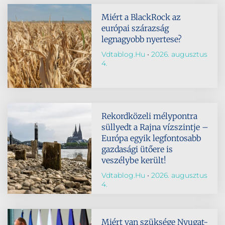
Miért a BlackRock az
európai szárazság
legnagyobb nyertese?
Vdtablog.hu
2026. augusztus
4.
Rekordközeli mélypontra
süllyedt a Rajna vízszintje –
Európa egyik legfontosabb
gazdasági ütőere is
veszélybe került!
Vdtablog.hu
2026. augusztus
4.
Miért van szüksége Nyugat-