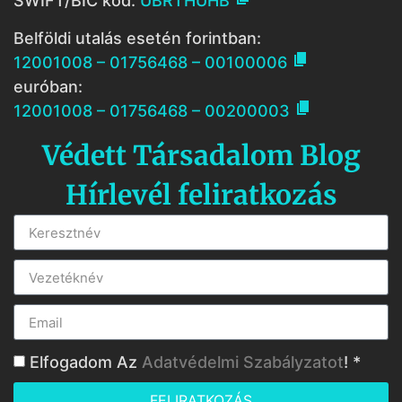
SWIFT/BIC kód:
UBRTHUHB
Belföldi utalás esetén forintban:

12001008 – 01756468 – 00100006
euróban:

12001008 – 01756468 – 00200003
Védett Társadalom Blog
Hírlevél feliratkozás
Elfogadom Az
Adatvédelmi Szabályzatot
! *
FELIRATKOZÁS