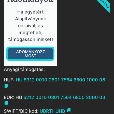
Ha egyetért
Alapítványunk
céljaival, és
megteheti,
támogasson minket!
ADOMÁNYOZZ
MOST
Anyagi támogatás:
HUF:
HU 8312 0010 0801 7564 6800 1000 06

EUR: HU
6212 0010 0801 7564 6800 2000 03


SWIFT/BIC kód:
UBRTHUHB