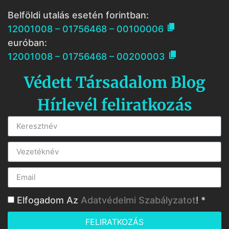
Belföldi utalás esetén forintban:

12001008 – 01756468 – 00100006
euróban:

12001008 – 01756468 – 00200003
Védett Társadalom Blog
Hírlevél feliratkozás
Elfogadom Az
Adatvédelmi Szabályzatot
! *
FELIRATKOZÁS