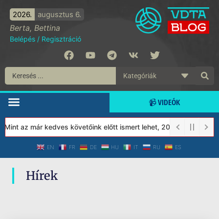
2026.
augusztus 6.
Berta, Bettina
Belépés
/
Regisztráció
📹 VIDEÓK
 Mint az már kedves követőink előtt ismert lehet, 2023-tól a Véd
EN
FR
DE
HU
IT
RU
ES
Hírek